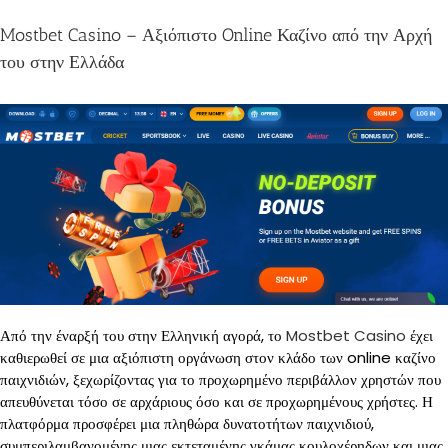
Mostbet Casino – Αξιόπιστο Online Καζίνο από την Αρχή
του στην Ελλάδα
Από την έναρξή του στην Ελληνική αγορά, το
Mostbet Casino
έχει
καθιερωθεί σε μια αξιόπιστη οργάνωση στον κλάδο των online καζίνο
παιχνιδιών, ξεχωρίζοντας για το προχωρημένο περιβάλλον χρηστών που
απευθύνεται τόσο σε αρχάριους όσο και σε προχωρημένους χρήστες. Η
πλατφόρμα προσφέρει μια πληθώρα δυνατοτήτων παιχνιδιού,
συμπεριλαμβανομένης μιας εκτεταμένης γκάμας κουλοχέρηδων και μιας