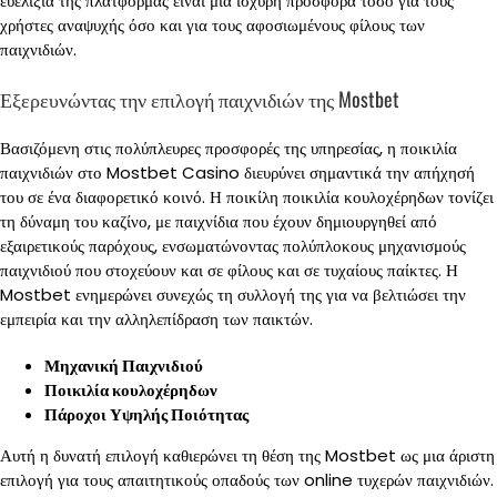
ευελιξία της πλατφόρμας είναι μια ισχυρή προσφορά τόσο για τους
χρήστες αναψυχής όσο και για τους αφοσιωμένους φίλους των
παιχνιδιών.
Εξερευνώντας την επιλογή παιχνιδιών της Mostbet
Βασιζόμενη στις πολύπλευρες προσφορές της υπηρεσίας, η ποικιλία
παιχνιδιών στο Mostbet Casino διευρύνει σημαντικά την απήχησή
του σε ένα διαφορετικό κοινό. Η ποικίλη ποικιλία κουλοχέρηδων τονίζει
τη δύναμη του καζίνο, με παιχνίδια που έχουν δημιουργηθεί από
εξαιρετικούς παρόχους, ενσωματώνοντας πολύπλοκους μηχανισμούς
παιχνιδιού που στοχεύουν και σε φίλους και σε τυχαίους παίκτες. Η
Mostbet ενημερώνει συνεχώς τη συλλογή της για να βελτιώσει την
εμπειρία και την αλληλεπίδραση των παικτών.
Μηχανική Παιχνιδιού
Ποικιλία κουλοχέρηδων
Πάροχοι Υψηλής Ποιότητας
Αυτή η δυνατή επιλογή καθιερώνει τη θέση της Mostbet ως μια άριστη
επιλογή για τους απαιτητικούς οπαδούς των online τυχερών παιχνιδιών.