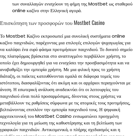
των συναλλαγών ενισχύουν τη φήμη της Mostbet ως σταθερού
online καζίνο στην Ελληνική αγορά.
Επισκόπηση των προσφορών του Mostbet Casino
Το Mostbet Καζίνο εκπροσωπεί μια συνολική συστήματα online
καζίνο παιχνιδιών, παρέχοντας μια επιλογές επιλογών ψυχαγωγίας για
να καλύψει ένα ευρύ φάσμα προτιμήσεων παιχνιδιού. Το δυνατό σημείο
της πλατφόρμας βρίσκεται στο αναπτυγμένο περιβάλλον χρήστη, το
οποίο έχει δημιουργηθεί για να ενισχύσει την προσβασιμότητα και να
αναβαθμίζει την εμπειρία χρήστη. Με μια φιλική προς το χρήστη
διάταξη, οι παίκτες κατευθύνονται ομαλά σε διάφορα τομείς του
ιστότοπου, διασφαλίζοντας ότι ακόμη και οι αρχάριοι περιηγούνται με
άνεση. Η εσωτερική ανάλυση αναδεικνύει ότι οι λειτουργίες του
παιχνιδιού είναι πολύ προσαρμόσιμες, δίνοντας στους χρήστες να
μεταβάλλουν τις ρυθμίσεις σύμφωνα με τις ατομικές τους προτιμήσεις,
βελτιώνοντας επιπλέον την εμπειρία παιχνιδιού τους. Η ψηφιακή
αρχιτεκτονική του Mostbet Casino ενσωματώνει προηγμένη
τεχνολογία για τη μείωση της καθυστέρησης και τη βελτίωση των
γραφικών παιχνιδιών. Αντικειμενικά, ο πλήρης σχεδιασμός και η