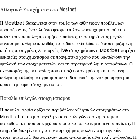
Αθλητικά Στοιχήματα στο Mostbet
Η Mostbet διακρίνεται στον τομέα των αθλητικών προβλέψεων
προσφέροντας ένα πλούσιο φάσμα επιλογών στοιχηματισμού που
καλύπτουν ποικίλες προτιμήσεις παίκτες, υποστηρίζοντας μεγάλα
παγκόσμια αθλήματα καθώς και ειδικές εκδηλώσεις. Υποστηριζόμενη
από τις προηγμένες λειτουργίες live στοιχημάτων, η Mostbet παρέχει
ευκαιρίες στοιχηματισμού σε πραγματικό χρόνο που βελτιώνουν την
εμπλοκή των στοιχηματιστών και τη στρατηγική λήψη αποφάσεων. Ο
σχεδιασμός της υπηρεσίας που εστιάζει στον χρήστη και η εκτενή
αθλητική κάλυψη υπογραμμίζουν τη δέσμευσή της να προσφέρει μια
άριστη εμπειρία στοιχηματισμού.
Ποικιλία επιλογών στοιχηματισμού
Η ποικιλομορφία ορίζει το περιβάλλον αθλητικών στοιχημάτων στο
Mostbet, όπου μια μεγάλη γκάμα επιλογών στοιχηματισμού
κατευθύνεται τόσο σε αρχάριους όσο και σε καταρτισμένους παίκτες. Η
υπηρεσία διακρίνεται για την παροχή μιας πολλών στρατηγικών
στοιχηματισμού, βελτιωμένων μέσω αναλυτικής αθλητικής ανάλυσης. Η