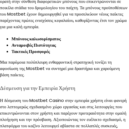
ορατή στην σύνθεση διαφορετικών μπόνους που επικεντρώνονται σε
ποικίλα στάδια του δρομολογίου του παίχτη. Τα μπόνους προϋποθέσεων
του Mostbet έχουν δημιουργηθεί για να προσελκύουν νέους παίκτες
παρέχοντας πρώτες ενισχύσεις κεφαλαίου, καθορίζοντας έτσι τον χρώμα
για μια καλή εμπειρία.
Μπόνους καλωσορίσματος
Ανταμοιβές Πιστότητας
Τακτικές Προσφορές
Μια παρόμοια πολύπλευρη ενθαρρυντική στρατηγική τονίζει τη
αφοσίωση της Mostbet να συντηρεί μια δραστήρια και χαρούμενη
βάση παίκτες.
Δέσμευση για την Εμπειρία Χρήστη
Η δέσμευση του Mostbet Casino στην εμπειρία χρήστη είναι φανερή
στο λεπτομερώς σχεδιασμένο χώρο εργασίας και στις λειτουργίες που
επικεντρώνονται στον χρήστη και παρέχουν προτεραιότητα στην ομαλή
πλοήγηση και την πρόσβαση. Αξιοποιώντας τον ευέλικτο σχεδιασμό, η
πλατφόρμα του καζίνο λειτουργεί αβίαστα σε πολλαπλές συσκευές,