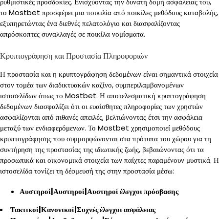
ρυθμιστικές προσδοκίες. Ενισχύοντας την δυνατή δομή ασφάλειας του,
το Mostbet προσφέρει μια ποικιλία από ποικίλες μεθόδους καταβολής,
εξυπηρετώντας ένα διεθνές πελατολόγιο και διασφαλίζοντας
απρόσκοπτες συναλλαγές σε ποικίλα νομίσματα.
Κρυπτογράφηση και Προστασία Πληροφοριών
Η προστασία και η κρυπτογράφηση δεδομένων είναι σημαντικά στοιχεία
στον τομέα των διαδικτυακών καζίνο, συμπεριλαμβανομένων
ιστοσελίδων όπως το Mostbet. Η αποτελεσματική κρυπτογράφηση
δεδομένων διασφαλίζει ότι οι ευαίσθητες πληροφορίες των χρηστών
ασφαλίζονται από πιθανές απειλές, βελτιώνοντας έτσι την ασφάλεια
μεταξύ των ενδιαφερόμενων. Το Mostbet χρησιμοποιεί μεθόδους
κρυπτογράφησης που συμμορφώνονται στα πρότυπα του χώρου για τη
συντήρηση της προστασίας της ιδιωτικής ζωής, βεβαιώνοντας ότι τα
προσωπικά και οικονομικά στοιχεία των παίχτες παραμένουν μυστικά. Η
ιστοσελίδα τονίζει τη δέσμευσή της στην προστασία μέσω:
Αυστηροί|Αυστηροί|Αυστηροί έλεγχοι πρόσβασης
Τακτικοί|Κανονικοί|Συχνές έλεγχοι ασφάλειας