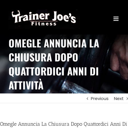
Skip
to
content
OMEGLE ANNUNCIA LA
CHIUSURA DOPO
QUATTORDICI ANNI DI
ATTIVITÀ
Previous
Next
Omegle Annuncia La Chiusura Dopo Quattordici Anni Di