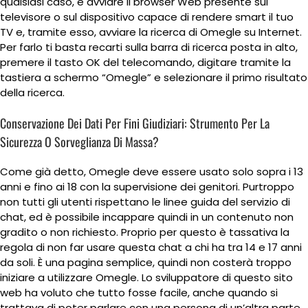
qualsiasi caso, è avviare il browser Web presente sul
televisore o sul dispositivo capace di rendere smart il tuo
TV e, tramite esso, avviare la ricerca di Omegle su Internet.
Per farlo ti basta recarti sulla barra di ricerca posta in alto,
premere il tasto OK del telecomando, digitare tramite la
tastiera a schermo “Omegle” e selezionare il primo risultato
della ricerca.
Conservazione Dei Dati Per Fini Giudiziari: Strumento Per La
Sicurezza O Sorveglianza Di Massa?
Come già detto, Omegle deve essere usato solo sopra i 13
anni e fino ai 18 con la supervisione dei genitori. Purtroppo
non tutti gli utenti rispettano le linee guida del servizio di
chat, ed è possibile incappare quindi in un contenuto non
gradito o non richiesto. Proprio per questo è tassativa la
regola di non far usare questa chat a chi ha tra 14 e 17 anni
da soli. È una pagina semplice, quindi non costerà troppo
iniziare a utilizzare Omegle. Lo sviluppatore di questo sito
web ha voluto che tutto fosse facile, anche quando si
trattava di poter parlare con una persona di un’altra parte