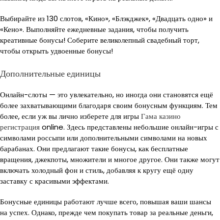
Выбирайте из 130 слотов, «Кино», «Блэкджек», «Двадцать одно» и
«Кено». Выполняйте ежедневные задания, чтобы получить
креативные бонусы!
Соберите великолепный свадебный торт,
чтобы открыть удвоенные бонусы!
Дополнительные единицы
Онлайн-слоты — это увлекательно, но иногда они становятся ещё
более захватывающими благодаря своим бонусным функциям. Тем
более, если уж вы лично изберете для игры
Гама казино
регистрация
online. Здесь представлены небольшие онлайн-игры с
символами россыпи или дополнительными символами на новых
барабанах. Они предлагают такие бонусы, как бесплатные
вращения, джекпоты, множители и многое другое. Они также могут
включать холодный фон и стиль, добавляя к кругу ещё одну
заставку с красивыми эффектами.
Бонусные единицы работают лучше всего, повышая ваши шансы
на успех. Однако, прежде чем покупать товар за реальные деньги,