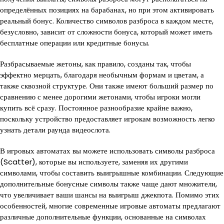
определённых позициях на барабанах, но при этом активировать
реальный бонус. Количество символов разброса в каждом месте,
безусловно, зависит от сложности бонуса, который может иметь
бесплатные операции или кредитные бонусы.
Разбрасываемые жетоны, как правило, созданы так, чтобы
эффектно мерцать, благодаря необычным формам и цветам, а
также сквозной структуре. Они также имеют больший размер по
сравнению с менее дорогими жетонами, чтобы игроки могли
купить всё сразу. Постоянное разнообразие крайне важно,
поскольку устройство предоставляет игрокам возможность легко
узнать детали раунда видеослота.
В игровых автоматах вы можете использовать символы разброса
(Scatter), которые вы используете, заменяя их другими
символами, чтобы составить выигрышные комбинации. Следующие
дополнительные бонусные символы также чаще дают множители,
что увеличивает ваши шансы на выигрыш джекпота. Помимо этих
особенностей, многие современные игровые автоматы предлагают
различные дополнительные функции, основанные на символах