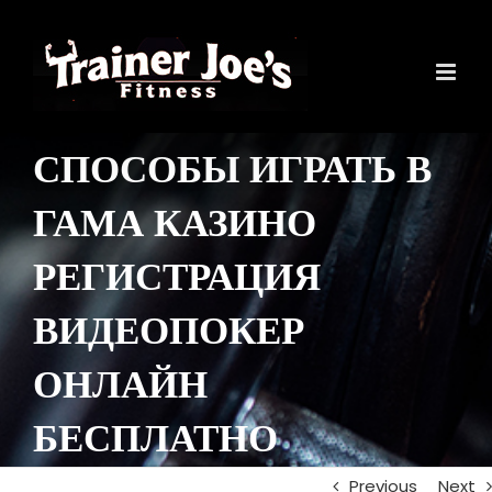
Skip
to
content
СПОСОБЫ ИГРАТЬ В
ГАМА КАЗИНО
РЕГИСТРАЦИЯ
ВИДЕОПОКЕР
ОНЛАЙН
БЕСПЛАТНО
Previous
Next