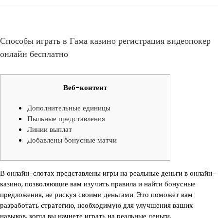
Способы играть в Гама казино регистрация видеопокер
онлайн бесплатно
Веб-контент
Дополнительные единицы
Пыльные представления
Линии выплат
Добавлены бонусные матчи
В онлайн-слотах представлены игры на реальные деньги в онлайн-
казино, позволяющие вам изучить правила и найти бонусные
предложения, не рискуя своими деньгами. Это поможет вам
разработать стратегию, необходимую для улучшения ваших
навыков, когда вы начнете играть на реальные деньги.