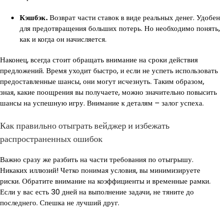
Кэшбэк.
Возврат части ставок в виде реальных денег. Удобен
для предотвращения больших потерь. Но необходимо понять,
как и когда он начисляется.
Наконец, всегда стоит обращать внимание на сроки действия
предложений. Время уходит быстро, и если не успеть использовать
предоставленные шансы, они могут исчезнуть. Таким образом,
зная, какие поощрения вы получаете, можно значительно повысить
шансы на успешную игру. Внимание к деталям – залог успеха.
Как правильно отыграть вейджер и избежать
распространенных ошибок
Важно сразу же разбить на части требования по отыгрышу.
Никаких иллюзий! Четко понимая условия, вы минимизируете
риски. Обратите внимание на коэффициенты и временные рамки.
Если у вас есть 30 дней на выполнение задачи, не тяните до
последнего. Спешка не лучший друг.