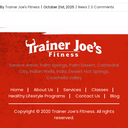
By
Trainer Joe's Fitness
|
October 21st, 2025
|
News
|
0 Comments
Service Areas: Palm Springs, Palm Desert, Cathedral
City, Indian Wells, Indio, Desert Hot Springs,
Coachella Valley
Home
About Us
Services
Classes
Healthy Lifestyle Programs
Contact Us
Blog
Copyright © 2020 Trainer Joe’s Fitness. All rights
reserved.