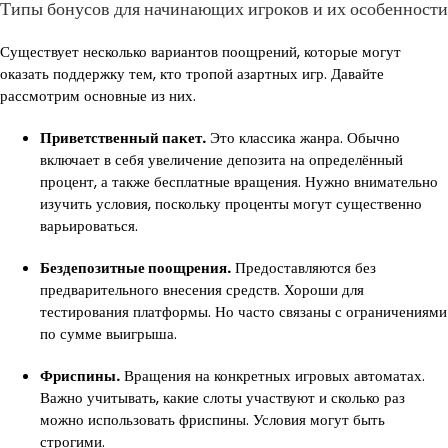
Типы бонусов для начинающих игроков и их особенности
Существует несколько вариантов поощрений, которые могут
оказать поддержку тем, кто тропой азартных игр. Давайте
рассмотрим основные из них.
Приветственный пакет.
Это классика жанра. Обычно
включает в себя увеличение депозита на определённый
процент, а также бесплатные вращения. Нужно внимательно
изучить условия, поскольку проценты могут существенно
варьироваться.
Бездепозитные поощрения.
Предоставляются без
предварительного внесения средств. Хороши для
тестирования платформы. Но часто связаны с ограничениями
по сумме выигрыша.
Фриспины.
Вращения на конкретных игровых автоматах.
Важно учитывать, какие слоты участвуют и сколько раз
можно использовать фриспины. Условия могут быть
строгими.