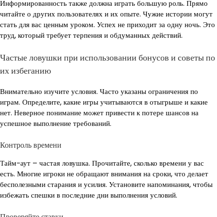
Информированность также должна играть большую роль. Прямо
читайте о других пользователях и их опыте. Чужие истории могут
стать для вас ценным уроком. Успех не приходит за одну ночь. Это
труд, который требует терпения и обдуманных действий.
Частые ловушки при использовании бонусов и советы по
их избеганию
Внимательно изучите условия. Часто указаны ограничения по
играм. Определите, какие игры учитываются в отыгрыше и какие
нет. Неверное понимание может привести к потере шансов на
успешное выполнение требований.
Контроль времени
Тайм-аут – частая ловушка. Прочитайте, сколько времени у вас
есть. Многие игроки не обращают внимания на сроки, что делает
бесполезными старания и усилия. Установите напоминания, чтобы
избежать спешки в последние дни выполнения условий.
Проверяйте ставки