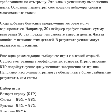
требованиями по отыгрышу. Это ключ к успешному выполнению
плана. Основные параметры: соотношение вейджера, сроки и
максимальные ставки.
Сюда добавьте бонусные предложения, которые могут
варьироваться. Например, 30x вейджер требует ставить сумму
выигрыша 30 раз, прежде чем сможете вывести деньги. Частая
ошибка – незнание этих деталей. В результате усилия могут
оказаться напрасными.
Еще одна рекомендация: выбирайте игры с высокой отдачей.
Существует разница в коэффициентах возврата. Игры с высоким
RTP подойдут лучше для успешного завершения отыгрыша.
Например, настольные игры могут обеспечивать более стабильные
результаты, чем слоты.
Выбор игры
Возврат игроку (RTP)
Слоты
85% – 98%
Рулетка
94% – 97%
Блэкджек
99%+