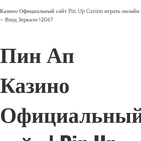
Казино Официальный сайт Pin Up Casino играть онлайн
– Вход Зеркало.12067
Пин Ап
Казино
Официальны