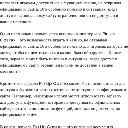
позволяет игрокам доступаться к функциям казино, не открывая
официального сайта. Это особенно полезно в ситуациях, когда
доступ к официальному сайту ограничен или он не доступен в
вашей местности.
Один из главных преимуществ использования зеркала Pin Up
Casino – это возможность играть в казино, не открывая
официального сайта. Это особенно полезно для игроков, которые не
хотят, чтобы их деятельность в казино была обнаружена. Кроме
того, зеркало может быть полезно в ситуациях, когда доступ к
официальному сайту ограничен или он не доступен в вашей
местности.
Кроме того, зеркало Pin Up Casino может быть использовано для
доступа к функциям казино, которые не доступны на официальном
сайте. Например, некоторые игроки могут использовать зеркало
для доступа к функциям, которые не доступны на официальном
сайте, или для использования функций, которые не доступны на
официальном сайте.
В целом, зеркало Pin Up Casino – это полезный ресурс для