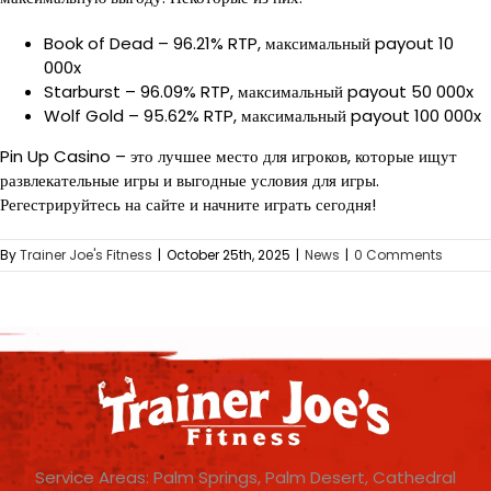
Book of Dead – 96.21% RTP, максимальный payout 10
000x
Starburst – 96.09% RTP, максимальный payout 50 000x
Wolf Gold – 95.62% RTP, максимальный payout 100 000x
Pin Up Casino – это лучшее место для игроков, которые ищут
развлекательные игры и выгодные условия для игры.
Регестрируйтесь на сайте и начните играть сегодня!
By
Trainer Joe's Fitness
|
October 25th, 2025
|
News
|
0 Comments
Service Areas: Palm Springs, Palm Desert, Cathedral