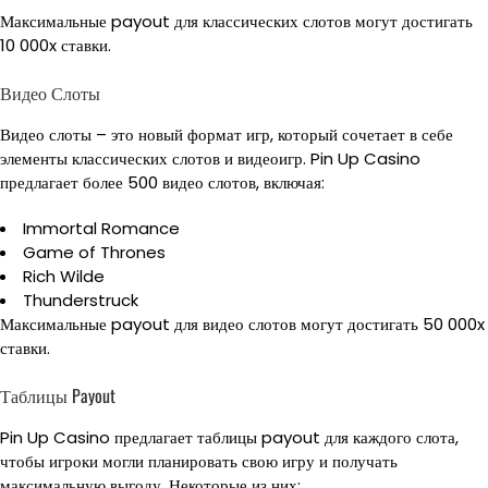
Максимальные payout для классических слотов могут достигать
10 000x ставки.
Видео Слоты
Видео слоты – это новый формат игр, который сочетает в себе
элементы классических слотов и видеоигр. Pin Up Casino
предлагает более 500 видео слотов, включая:
Immortal Romance
Game of Thrones
Rich Wilde
Thunderstruck
Максимальные payout для видео слотов могут достигать 50 000x
ставки.
Таблицы Payout
Pin Up Casino предлагает таблицы payout для каждого слота,
чтобы игроки могли планировать свою игру и получать
максимальную выгоду. Некоторые из них: