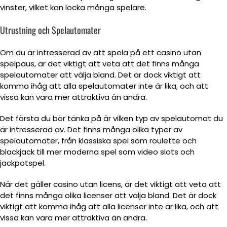
vinster, vilket kan locka många spelare.
Utrustning och Spelautomater
Om du är intresserad av att spela på ett casino utan
spelpaus, är det viktigt att veta att det finns många
spelautomater att välja bland. Det är dock viktigt att
komma ihåg att alla spelautomater inte är lika, och att
vissa kan vara mer attraktiva än andra.
Det första du bör tänka på är vilken typ av spelautomat du
är intresserad av. Det finns många olika typer av
spelautomater, från klassiska spel som roulette och
blackjack till mer moderna spel som video slots och
jackpotspel.
När det gäller casino utan licens, är det viktigt att veta att
det finns många olika licenser att välja bland. Det är dock
viktigt att komma ihåg att alla licenser inte är lika, och att
vissa kan vara mer attraktiva än andra.