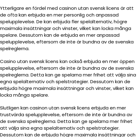
Ytterligare en fördel med casinon utan svensk licens är att
de ofta kan erbjuda en mer personlig och anpassad
spelupplevelse. De kan erbjuda fler spelalternativ, högre
maximala insättningar och vinster, vilket kan locka många
spelare. Dessutom kan de erbjuda en mer anpassad
spelupplevelse, eftersom de inte är bundna av de svenska
spelreglerna.
Casino utan svensk licens kan också erbjuda en mer öppen
spelupplevelse, eftersom de inte är bundna av de svenska
spelreglerna. Detta kan ge spelarna mer frihet att välja sina
egna spelalternativ och spelstrategier. Dessutom kan de
erbjuda högre maximala insättningar och vinster, vilket kan
locka många spelare.
Slutligen kan casinon utan svensk licens erbjuda en mer
trustvärda spelupplevelse, eftersom de inte är bundna av
de svenska spelreglerna. Detta kan ge spelarna mer frihet
att välja sina egna spelalternativ och spelstrategier.
Dessutom kan de erbjuda högre maximala insättningar och