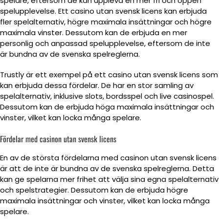
spelare, eftersom de kan uppleva en mer fri och öppen
spelupplevelse. Ett casino utan svensk licens kan erbjuda
fler spelalternativ, högre maximala insättningar och högre
maximala vinster. Dessutom kan de erbjuda en mer
personlig och anpassad spelupplevelse, eftersom de inte
är bundna av de svenska spelreglerna.
Trustly är ett exempel på ett casino utan svensk licens som
kan erbjuda dessa fördelar. De har en stor samling av
spelalternativ, inklusive slots, bordsspel och live casinospel.
Dessutom kan de erbjuda höga maximala insättningar och
vinster, vilket kan locka många spelare.
Fördelar med casinon utan svensk licens
En av de största fördelarna med casinon utan svensk licens
är att de inte är bundna av de svenska spelreglerna. Detta
kan ge spelarna mer frihet att välja sina egna spelalternativ
och spelstrategier. Dessutom kan de erbjuda högre
maximala insättningar och vinster, vilket kan locka många
spelare.