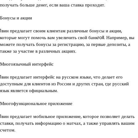
получать больше денег, если ваша ставка проходит.
Бонусы и акции
1вин предлагает своим клиентам различные бонусы и акции,
которые могут помочь вам увеличить свой банкroll. Например, вы
можете получать бонусы за регистрацию, за первые депозиты, а
также за участие в различных акциях.
Многоязычный интерфейс
1вин предлагает интерфейс на русском языке, что делает его
доступным для клиентов из России и других стран, где русский
язык является официальным.
Многофункциональное приложение
1вин предлагает мобильное приложение, которое позволяет делать
ставки, получать информацию о матчах, а также управлять вашим
счетом.