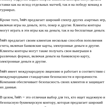
ставки как на исход отдельных матчей, так и на победу команд в
турнирах.
Кроме того, 1win предлагает широкий спектр других азартных игр,
включая игры на деньги, лото, покер и другие. Клиенты конторы
могут играть в эти игры как на деньги, так и на бесплатные деньги.
1win предлагает своим клиентам несколько способов пополнения
счета, включая банковские карты, электронные деньги и другие.
Клиенты конторы могут также получать свои выигрыши в
различных формах, включая деньги на банковскую карту,
электронные деньги и другие.
1win имеет международную лицензию и работает в соответствии с
международными стандартами безопасности и прозрачности.
Компания обеспечивает безопасность своих клиентов и защищает
их данные.
В целом, 1win – это отличная выбор для тех, кто ищет надежную и
безопасную букмекерскую контору, которая предлагает широкий