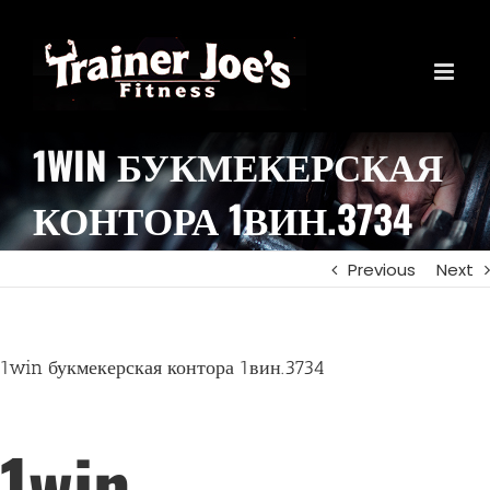
Skip
to
content
1WIN БУКМЕКЕРСКАЯ
КОНТОРА 1ВИН.3734
Previous
Next
1win букмекерская контора 1вин.3734
1win —