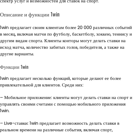
спектр услуг и возможностей для ставок на спорт.
Описание и функции 1win
1win предлагает своим клиентам более 20 000 различных событий
в месяц, включая матчи по футболу, баскетболу, хоккею, теннису и
другим видам спорта. Клиенты конторы могут делать ставки на
исход матча, количество забитых голов, победителя, а также на
другие варианты.
Функции 1win
1win предлагает несколько функций, которые делают ее более
привлекательной для клиентов. Среди них:
– Мобильное приложение: клиенты могут делать ставки на спорт и
управлять своими счетами с помощью мобильного приложения
1win.
– Live-ставки: 1win предлагает возможность делать ставки в
реальном времени на различные события, включая спорт,