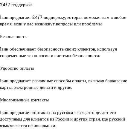
24/7 поддержка
1вин предлагает 24/7 поддержку, которая поможет вам в любое
время, если у вас возникнут вопросы или проблемы.
Безопасность
1вин обеспечивает безопасность своих клиентов, используя
современные технологии и системы безопасности.
Удобство оплаты
1вин предлагает различные способы оплаты, включая банковские
карты, электронные деньги и другие.
Многоязычные контакты
1вин предлагает контакты на русском языке, что делает его
доступным для клиентов из России и других стран, где русский
язык является официальным.