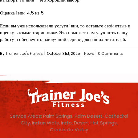
Оценка 1вин: 4,5 из 5
Если вы уже использовали услуги 1вин, то оставьте свой отзыв и
оценку в комментарии ниже. Это поможет нам улучшить нашу
работу и обеспечить наилучший сервис для наших читателей.
By
Trainer Joe's Fitness
|
October 31st, 2025
|
News
|
0 Comments
Service Areas: Palm Springs, Palm Desert, Cathedral
City, Indian Wells, Indio, Desert Hot Springs,
Coachella Valley