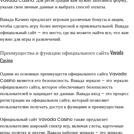
Vavada Casino. Для регистрации вам нужно заполнить форму,
указав свои личные данные и выбрать способ оплаты.
Вавада Казино предлагает игрокам различные бонусы и акции,
чтобы сделать игру более интересной и привлекательной. Вавада
официальный сайт – это место, где вы можете найти все, что вам
нужно для игры и развлечений.
Преимущества и функции официального сайта Vavada
Casino
Одним из основных преимуществ официального сайта Vavada
Casino является его безопасность. Вавада зеркало – это зеркало
официального сайта, которое обеспечивает безопасность
пользователей и защищает их данные. Вавада вход – это процесс
регистрации на официальном сайте, который позволяет
пользователям получать доступ к функциям и преимуществам.
Официальный сайт Vavada Casino также предлагает
пользователям широкий спектр игр, включая слоты, карточные
игры, рулетку и другие. Вавада рабочее зеркало – это зеркало,