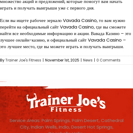
множество акций и предложений, которые помогут вам начать
играть и получать выигрыши уже с первого дня.
Если вы ищете рабочее зеркало Vavada Casino, то вам нужно
перейти на официальный сайт Vavada Casino, где вы сможете
найти все необходимые информацию и акции. Вавада Казино – это
лучшее онлайн-казино, и официальный сайт Vavada Casino –
это лучшее место, где вы можете играть и получать выигрыши.
By
Trainer Joe's Fitness
|
November 1st, 2025
|
News
|
0 Comments
Service Areas: Palm Springs, Palm Desert, Cathedral
City, Indian Wells, Indio, Desert Hot Springs,