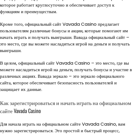
которое работает круглосуточно и обеспечивает доступ к
функциям и преимуществам.
Кроме того, официальный сайт Vavada Casino предлагает
пользователям различные бонусы и акции, которые помогают им
начать играть и получать выигрыши. Вавада официальный сайт –
это место, где вы можете насладиться игрой на деньги и получать
выигрыши.
В целом, официальный сайт Vavada Casino – это место, где вы
можете насладиться игрой на деньги, получать бонусы и участие в
различных акциях. Вавада зеркало – это зеркало официального
сайта, которое обеспечивает безопасность пользователей и
защищает их данные.
Как зарегистрироваться и начать играть на официальном
сайте Vavada Casino
Для начала играть на официальном сайте Vavada Casino, вам
нужно зарегистрироваться. Это простой и быстрый процесс,