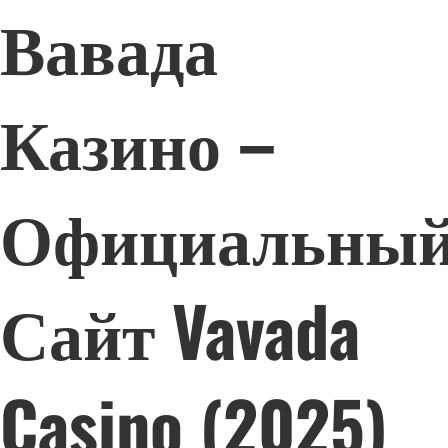
Вавада
Казино –
Официальны
Сайт Vavada
Casino (2025)