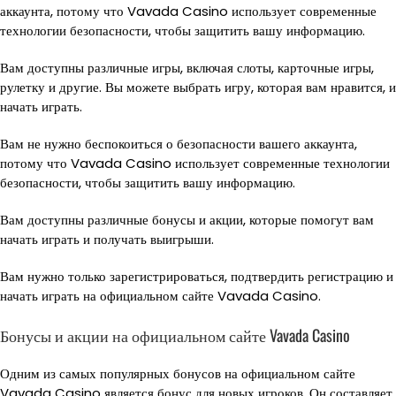
аккаунта, потому что Vavada Casino использует современные
технологии безопасности, чтобы защитить вашу информацию.
Вам доступны различные игры, включая слоты, карточные игры,
рулетку и другие. Вы можете выбрать игру, которая вам нравится, и
начать играть.
Вам не нужно беспокоиться о безопасности вашего аккаунта,
потому что Vavada Casino использует современные технологии
безопасности, чтобы защитить вашу информацию.
Вам доступны различные бонусы и акции, которые помогут вам
начать играть и получать выигрыши.
Вам нужно только зарегистрироваться, подтвердить регистрацию и
начать играть на официальном сайте Vavada Casino.
Бонусы и акции на официальном сайте Vavada Casino
Одним из самых популярных бонусов на официальном сайте
Vavada Casino является бонус для новых игроков. Он составляет