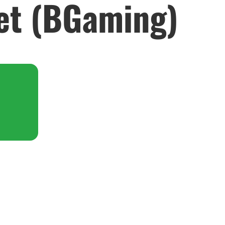
et (BGaming)