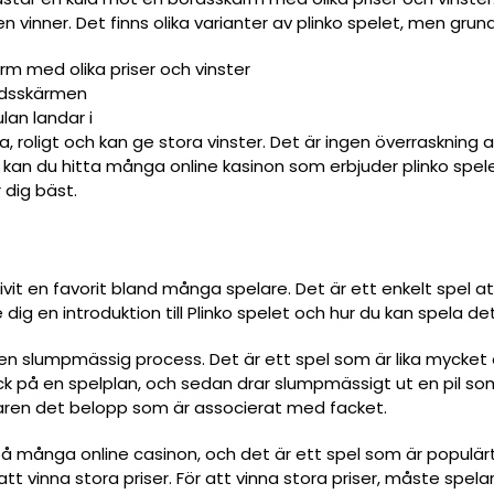
ren vinner. Det finns olika varianter av plinko spelet, men g
m med olika priser och vinster
ordsskärmen
ulan landar i
a, roligt och kan ge stora vinster. Det är ingen överraskning a
 kan du hitta många online kasinon som erbjuder plinko spelet
 dig bäst.
livit en favorit bland många spelare. Det är ett enkelt spel a
 dig en introduktion till Plinko spelet och hur du kan spela det
å en slumpmässig process. Det är ett spel som är lika mycke
fack på en spelplan, och sedan drar slumpmässigt ut en pil som
elaren det belopp som är associerat med facket.
gt på många online casinon, och det är ett spel som är populä
att vinna stora priser. För att vinna stora priser, måste spel