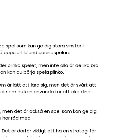
e spel som kan ge dig stora vinster. I
så populärt bland casinospelare.
r plinko spelet, men inte alla är de lika bra.
non kan du börja spela plinko.
m är lätt att lära sig, men det är svårt att
egier som du kan använda för att öka dina
er, men det är också en spel som kan ge dig
du har råd med.
Det är därför viktigt att ha en strategi för