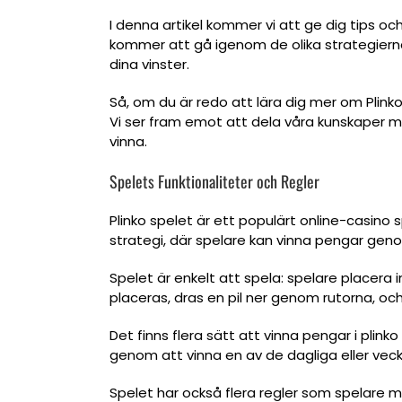
I denna artikel kommer vi att ge dig tips oc
kommer att gå igenom de olika strategierna 
dina vinster.
Så, om du är redo att lära dig mer om Plinko
Vi ser fram emot att dela våra kunskaper m
vinna.
Spelets Funktionaliteter och Regler
Plinko spelet är ett populärt online-casino 
strategi, där spelare kan vinna pengar geno
Spelet är enkelt att spela: spelare placera 
placeras, dras en pil ner genom rutorna, o
Det finns flera sätt att vinna pengar i plin
genom att vinna en av de dagliga eller vec
Spelet har också flera regler som spelare m