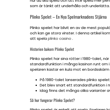
hur du ska spela och att inte spela mer peng
som är tänkt att underhålla och underlätta.
Plinko Spelet – En Nya Spelmarknadens Stjärna
Plinko spelet har blivit en av de mest populä
och kan ge stora vinster. I denna artikel ko
att spela
plinko casino
.
Historien bakom Plinko Spelet
Plinko spelet har sina rötter i 1980-talet, n
standardfunktion i många kasinon runt om i
spelaren kastar en kula mot en bordsskärm m
På 1980-talet lanserades plinko spelet 
Det blev snart ett standardfunktion i
Idag finns det många olika varianter a
Så hur fungerar Plinko Spelet?
Plinko spelet är enkelt att spela. Spelaren 