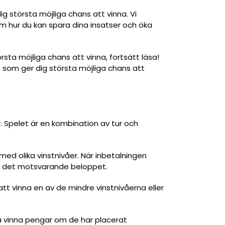
ig största möjliga chans att vinna. Vi
om hur du kan spara dina insatser och öka
rsta möjliga chans att vinna, fortsätt läsa!
 som ger dig största möjliga chans att
r. Spelet är en kombination av tur och
 med olika vinstnivåer. När inbetalningen
en det motsvarande beloppet.
att vinna en av de mindre vinstnivåerna eller
ra vinna pengar om de har placerat