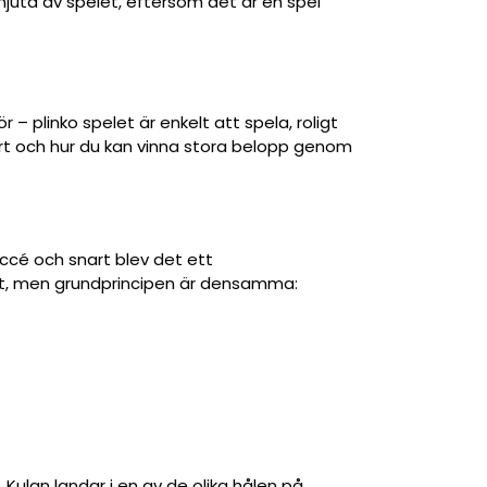
 njuta av spelet, eftersom det är en spel
 – plinko spelet är enkelt att spela, roligt
lärt och hur du kan vinna stora belopp genom
succé och snart blev det ett
elet, men grundprincipen är densamma:
 Kulan landar i en av de olika hålen på