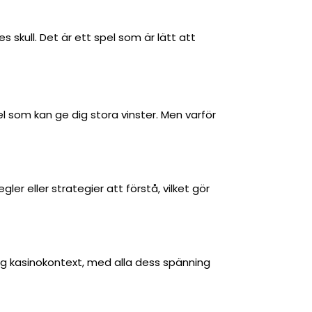
es skull. Det är ett spel som är lätt att
l som kan ge dig stora vinster. Men varför
gler eller strategier att förstå, vilket gör
ktig kasinokontext, med alla dess spänning