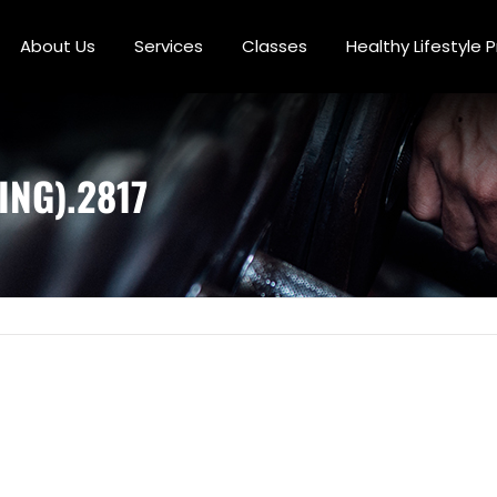
About Us
Services
Classes
Healthy Lifestyle
ING).2817