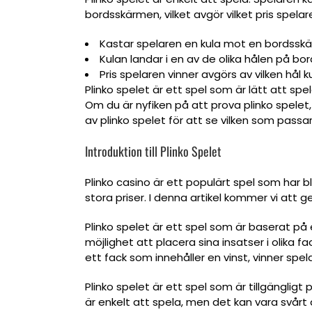
bordsskärmen, vilket avgör vilket pris spela
Kastar spelaren en kula mot en bordsskär
Kulan landar i en av de olika hålen på b
Pris spelaren vinner avgörs av vilken hål k
Plinko spelet är ett spel som är lätt att spel
Om du är nyfiken på att prova plinko spelet,
av plinko spelet för att se vilken som passar
Introduktion till Plinko Spelet
Plinko casino är ett populärt spel som har b
stora priser. I denna artikel kommer vi att ge
Plinko spelet är ett spel som är baserat p
möjlighet att placera sina insatser i olika 
ett fack som innehåller en vinst, vinner sp
Plinko spelet är ett spel som är tillgängli
är enkelt att spela, men det kan vara svårt 