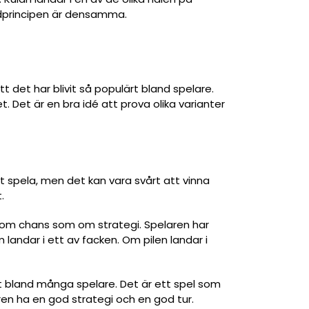
rundprincipen är densamma.
tt det har blivit så populärt bland spelare.
. Det är en bra idé att prova olika varianter
tt spela, men det kan vara svårt att vinna
.
t om chans som om strategi. Spelaren har
 landar i ett av facken. Om pilen landar i
rt bland många spelare. Det är ett spel som
aren ha en god strategi och en god tur.