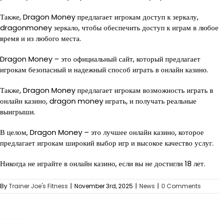
Также, Dragon Money предлагает игрокам доступ к зеркалу,
dragonmoney зеркало, чтобы обеспечить доступ к играм в любое
время и из любого места.
Dragon Money – это официальный сайт, который предлагает
игрокам безопасный и надежный способ играть в онлайн казино.
Также, Dragon Money предлагает игрокам возможность играть в
онлайн казино, dragon money играть, и получать реальные
выигрыши.
В целом, Dragon Money – это лучшее онлайн казино, которое
предлагает игрокам широкий выбор игр и высокое качество услуг.
Никогда не играйте в онлайн казино, если вы не достигли 18 лет.
By
Trainer Joe's Fitness
|
November 3rd, 2025
|
News
|
0 Comments