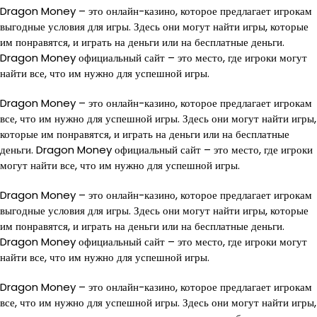
Dragon Money – это онлайн-казино, которое предлагает игрокам
выгодные условия для игры. Здесь они могут найти игры, которые
им понравятся, и играть на деньги или на бесплатные деньги.
Dragon Money официальный сайт – это место, где игроки могут
найти все, что им нужно для успешной игры.
Dragon Money – это онлайн-казино, которое предлагает игрокам
все, что им нужно для успешной игры. Здесь они могут найти игры,
которые им понравятся, и играть на деньги или на бесплатные
деньги. Dragon Money официальный сайт – это место, где игроки
могут найти все, что им нужно для успешной игры.
Dragon Money – это онлайн-казино, которое предлагает игрокам
выгодные условия для игры. Здесь они могут найти игры, которые
им понравятся, и играть на деньги или на бесплатные деньги.
Dragon Money официальный сайт – это место, где игроки могут
найти все, что им нужно для успешной игры.
Dragon Money – это онлайн-казино, которое предлагает игрокам
все, что им нужно для успешной игры. Здесь они могут найти игры,