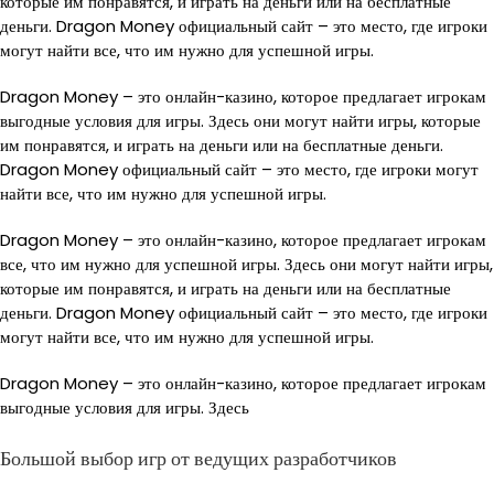
которые им понравятся, и играть на деньги или на бесплатные
деньги. Dragon Money официальный сайт – это место, где игроки
могут найти все, что им нужно для успешной игры.
Dragon Money – это онлайн-казино, которое предлагает игрокам
выгодные условия для игры. Здесь они могут найти игры, которые
им понравятся, и играть на деньги или на бесплатные деньги.
Dragon Money официальный сайт – это место, где игроки могут
найти все, что им нужно для успешной игры.
Dragon Money – это онлайн-казино, которое предлагает игрокам
все, что им нужно для успешной игры. Здесь они могут найти игры,
которые им понравятся, и играть на деньги или на бесплатные
деньги. Dragon Money официальный сайт – это место, где игроки
могут найти все, что им нужно для успешной игры.
Dragon Money – это онлайн-казино, которое предлагает игрокам
выгодные условия для игры. Здесь
Большой выбор игр от ведущих разработчиков