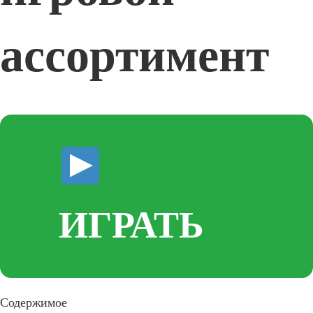
ассортимент
ИГРАТЬ
Содержимое