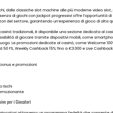
iochi, dalle classiche slot machine alle più moderne video slo
esenza di giochi con jackpot progressivi offre l’opportunità d
nitori del settore, garantendo un’esperienza di gioco di alta qua
 casinò tradizionali, è disponibile una sezione dedicata al casi
ossibilità di giocare tramite dispositivi mobili, come smartp
 luogo. Le promozioni dedicate al casinò, come Welcome 100%
50 FS, Weekly Cashback 15% fino a €3.000 e Live Cashback 2
 bonus e promozioni:
 rischi
d emozionante
ive per i Giocatori
i giocatori attraverso un programma fedeltà che consente 