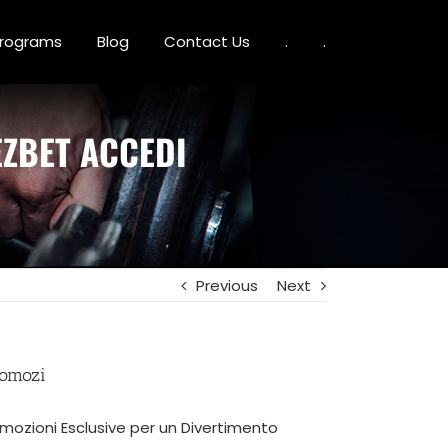
 Programs
Blog
Contact Us
.
.
EZBET ACCEDI
Previous
Next
romozi
mozioni Esclusive per un Divertimento