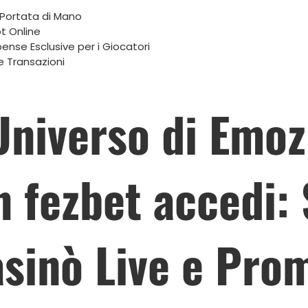
Portata di Mano
ot Online
ense Esclusive per i Giocatori
e Transazioni
Universo di Emoz
n fezbet accedi
asinò Live e Pro