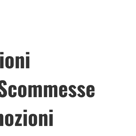
ioni
: Scommesse
mozioni