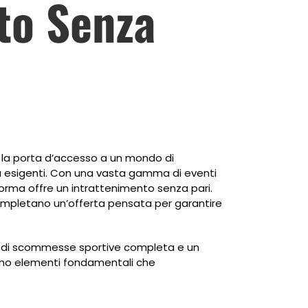
to Senza
la porta d’accesso a un mondo di
iù esigenti. Con una vasta gamma di eventi
ttaforma offre un intrattenimento senza pari.
 completano un’offerta pensata per garantire
ma di scommesse sportive completa e un
 sono elementi fondamentali che