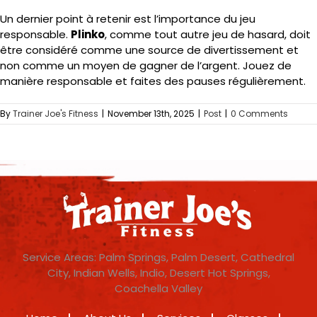
Un dernier point à retenir est l’importance du jeu
responsable.
Plinko
, comme tout autre jeu de hasard, doit
être considéré comme une source de divertissement et
non comme un moyen de gagner de l’argent. Jouez de
manière responsable et faites des pauses régulièrement.
By
Trainer Joe's Fitness
|
November 13th, 2025
|
Post
|
0 Comments
Service Areas: Palm Springs, Palm Desert, Cathedral
City, Indian Wells, Indio, Desert Hot Springs,
Coachella Valley