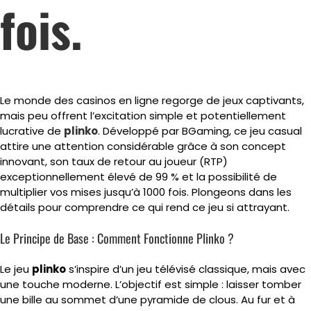
fois.
Le monde des casinos en ligne regorge de jeux captivants,
mais peu offrent l’excitation simple et potentiellement
lucrative de
plinko
. Développé par BGaming, ce jeu casual
attire une attention considérable grâce à son concept
innovant, son taux de retour au joueur (RTP)
exceptionnellement élevé de 99 % et la possibilité de
multiplier vos mises jusqu’à 1000 fois. Plongeons dans les
détails pour comprendre ce qui rend ce jeu si attrayant.
Le Principe de Base : Comment Fonctionne Plinko ?
Le jeu
plinko
s’inspire d’un jeu télévisé classique, mais avec
une touche moderne. L’objectif est simple : laisser tomber
une bille au sommet d’une pyramide de clous. Au fur et à