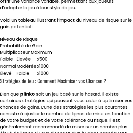
offrir une variance variable, permettant aux joueurs
d’adapter le jeu à leur style de jeu.
Voici un tableau illustrant l’impact du niveau de risque sur le
gain potentiel :
Niveau de Risque
Probabilité de Gain
Multiplicateur Maximum
Faible
Élevée
x500
Normal
Modérée
x1000
Élevé
Faible
x1000
Stratégies de Jeu : Comment Maximiser vos Chancen ?
Bien que
plinko
soit un jeu basé sur le hasard, il existe
certaines stratégies qui peuvent vous aider à optimiser vos
chances de gains. L’une des stratégies les plus courantes
consiste à ajuster le nombre de lignes de mise en fonction
de votre budget et de votre tolérance au risque. Il est
généralement recommandé de miser sur un nombre plus