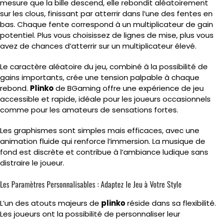
mesure que la bille descend, elle rebondit aléatoirement
sur les clous, finissant par atterrir dans l’une des fentes en
bas. Chaque fente correspond à un multiplicateur de gain
potentiel. Plus vous choisissez de lignes de mise, plus vous
avez de chances d’atterrir sur un multiplicateur élevé.
Le caractère aléatoire du jeu, combiné à la possibilité de
gains importants, crée une tension palpable à chaque
rebond.
Plinko
de BGaming offre une expérience de jeu
accessible et rapide, idéale pour les joueurs occasionnels
comme pour les amateurs de sensations fortes.
Les graphismes sont simples mais efficaces, avec une
animation fluide qui renforce l’immersion. La musique de
fond est discrète et contribue à l’ambiance ludique sans
distraire le joueur.
Les Paramètres Personnalisables : Adaptez le Jeu à Votre Style
L’un des atouts majeurs de
plinko
réside dans sa flexibilité.
Les joueurs ont la possibilité de personnaliser leur