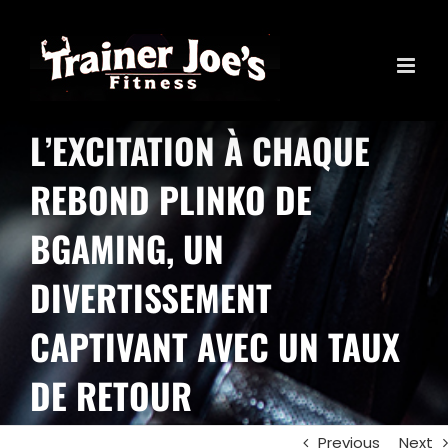
Skip
to
content
L’EXCITATION À CHAQUE
REBOND PLINKO DE
BGAMING, UN
DIVERTISSEMENT
CAPTIVANT AVEC UN TAUX
DE RETOUR
Previous
Next