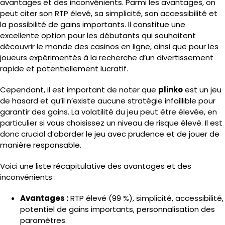
avantages et des inconvénients. Parmi les avantages, on
peut citer son RTP élevé, sa simplicité, son accessibilité et
la possibilité de gains importants. Il constitue une
excellente option pour les débutants qui souhaitent
découvrir le monde des casinos en ligne, ainsi que pour les
joueurs expérimentés à la recherche d’un divertissement
rapide et potentiellement lucratif.
Cependant, il est important de noter que
plinko
est un jeu
de hasard et qu’il n’existe aucune stratégie infaillible pour
garantir des gains. La volatilité du jeu peut être élevée, en
particulier si vous choisissez un niveau de risque élevé. Il est
donc crucial d’aborder le jeu avec prudence et de jouer de
manière responsable.
Voici une liste récapitulative des avantages et des
inconvénients :
Avantages :
RTP élevé (99 %), simplicité, accessibilité,
potentiel de gains importants, personnalisation des
paramètres.