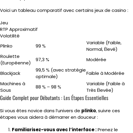
Voici un tableau comparatif avec certains jeux de casino :
Jeu
RTP Approximatif
Volatilité
Variable (Faible,
Plinko
99 %
Normal, Élevé)
Roulette
97,3 %
Modérée
(Européenne)
99,5 % (avec stratégie
Blackjack
Faible à Modérée
optimale)
Machines à
Variable (Faible à
88 % – 98 %
Sous
Très Élevée)
Guide Complet pour Débutants : Les Étapes Essentielles
Si vous êtes novice dans l’univers de
plinko
, suivre ces
étapes vous aidera à démarrer en douceur :
Familiarisez-vous avec l’interface :
Prenez le