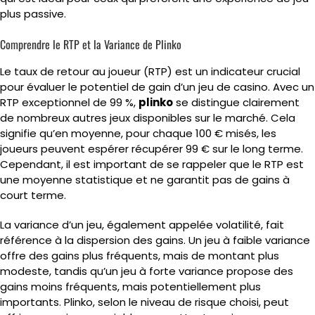
plus passive.
Comprendre le RTP et la Variance de Plinko
Le taux de retour au joueur (RTP) est un indicateur crucial
pour évaluer le potentiel de gain d’un jeu de casino. Avec un
RTP exceptionnel de 99 %,
plinko
se distingue clairement
de nombreux autres jeux disponibles sur le marché. Cela
signifie qu’en moyenne, pour chaque 100 € misés, les
joueurs peuvent espérer récupérer 99 € sur le long terme.
Cependant, il est important de se rappeler que le RTP est
une moyenne statistique et ne garantit pas de gains à
court terme.
La variance d’un jeu, également appelée volatilité, fait
référence à la dispersion des gains. Un jeu à faible variance
offre des gains plus fréquents, mais de montant plus
modeste, tandis qu’un jeu à forte variance propose des
gains moins fréquents, mais potentiellement plus
importants. Plinko, selon le niveau de risque choisi, peut