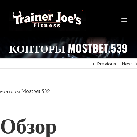
Skip
to
content
КОНТОРЫ MOSTBET.539
Previous
Next
конторы Mostbet.539
Обзор