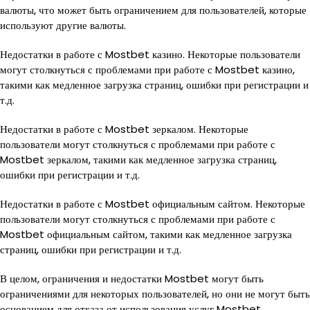
валюты, что может быть ограничением для пользователей, которые
используют другие валюты.
Недостатки в работе с Mostbet казино. Некоторые пользователи
могут столкнуться с проблемами при работе с Mostbet казино,
такими как медленное загрузка страниц, ошибки при регистрации и
т.д.
Недостатки в работе с Mostbet зеркалом. Некоторые
пользователи могут столкнуться с проблемами при работе с
Mostbet зеркалом, такими как медленное загрузка страниц,
ошибки при регистрации и т.д.
Недостатки в работе с Mostbet официальным сайтом. Некоторые
пользователи могут столкнуться с проблемами при работе с
Mostbet официальным сайтом, такими как медленное загрузка
страниц, ошибки при регистрации и т.д.
В целом, ограничения и недостатки Mostbet могут быть
ограничениями для некоторых пользователей, но они не могут быть
основанием для отказа от использования услуг Mostbet.