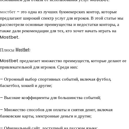
мостбет
– это одна из лучших букмекерских контор, которые
предлагают широкий спектр услуг для игроков. В этой статье мы
рассмотрели основные преимущества и недостатки конторы, а
также дали рекомендации для тех, кто хочет начать играть на
Mostbet.
Плюсы Mostbet:
Mostbet предлагает множество преимуществ, которые делают ее
привлекательной для игроков. Среди них:
– Огромный выбор спортивных событий, включая футбол,
баскетбол, хоккей и другие;
– Высокие коэффициенты для большинства событий;
– Множество способов для оплаты и снятия денег, включая
банковские карты, электронные деньги и другие;
– Официальный сайт, доступный на русском языке;