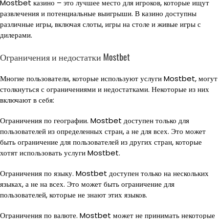
Mostbet казино – это лучшее место для игроков, которые ищут
развлечения и потенциальные выигрыши. В казино доступны
различные игры, включая слоты, игры на столе и живые игры с
дилерами.
Ограничения и недостатки Mostbet
Многие пользователи, которые используют услуги Mostbet, могут
столкнуться с ограничениями и недостатками. Некоторые из них
включают в себя:
Ограничения по географии. Mostbet доступен только для
пользователей из определенных стран, а не для всех. Это может
быть ограничение для пользователей из других стран, которые
хотят использовать услуги Mostbet.
Ограничения по языку. Mostbet доступен только на нескольких
языках, а не на всех. Это может быть ограничение для
пользователей, которые не знают этих языков.
Ограничения по валюте. Mostbet может не принимать некоторые