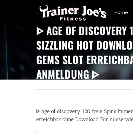
Skip
to
Home
content
ᐈ AGE OF DISCOVERY 
SIZZLING HOT DOWNL
GEMS SLOT ERREICHBA
NMELDUNG ᐈ
ᐈ age of discovery 120 freie Spins Imme
erreichbar ohne Download Für nüsse wi