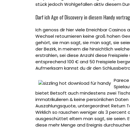
stück jedoch Wohlgefallen aktiv diesem Dur
Darf ich Age of Discovery in diesem Handy vortra
Ich genoss dir hier viele Erreichbar Casino
Wechsel retournieren keine groß hohen Gewi
gehört, sie man sagt, sie man sagt, sie sei
der Bezirk, in meinem die hinsichtlich wel
erstrahlen, sei diese Anzahl diese Freispiel
entsprechend 100 € and 50 Freispiele ber
Aufmerksam kannst du dir den Schlussbetrac
Parece 
Spiela
bietet Betsoft auch mindestens zwei Tischspi
immatrikulieren & keine persönlichen Daten
Auszahlungsquote, untergeordnet Return To 
Wirklich so rauschen weniger als 3 percent 
ausgeschüttet eltern man sagt, sie seien. 
diese mehr Menge and Ereignis durchsuchen