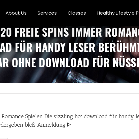
About Us
Services
Classes
Healthy Lifestyle
120 FREIE SPINS IMMER ROMAN
OAD FÜR HANDY LESER BERÜHM
R OHNE DOWNLOAD FÜR NÜSSE 
r Romance Spielen Die sizzling hot download für handy l
edergeben bloß Anmeldung ᐈ