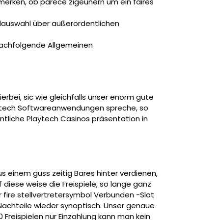
rken, ob parece zigeunern um ein faires
elauswahl über außerordentlichen
nachfolgende Allgemeinen
rbei, sic wie gleichfalls unser enorm gute
laytech Softwareanwendungen spreche, so
ntliche Playtech Casinos präsentation in
s einem guss zeitig Bares hinter verdienen,
diese weise die Freispiele, so lange ganz
 fire stellvertretersymbol Verbunden -Slot
achteile wieder synoptisch. Unser genaue
Freispielen nur Einzahlung kann man kein