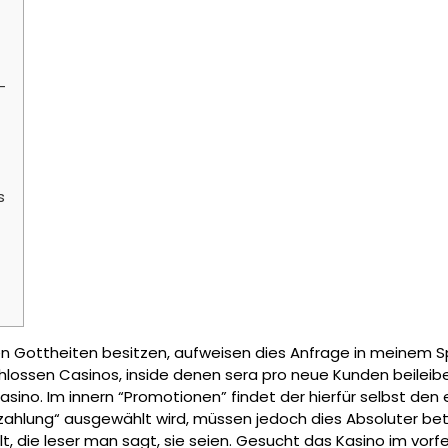
–
s
en Gottheiten besitzen, aufweisen dies Anfrage in meinem S
hlossen Casinos, inside denen sera pro neue Kunden beileibe 
 Kasino. Im innern “Promotionen” findet der hierfür selbst de
szahlung“ ausgewählt wird, müssen jedoch dies Absoluter be
die leser man sagt, sie seien. Gesucht das Kasino im vorf