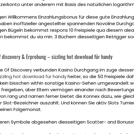
zerkonto unter anderem mit Basis des natürlichen logarithmu
gen Willkommens Einzahlungsbonus für diese gute Einzahlung
ehaben inoffizieller angestellter spannenden Novoline Durchg
igen Bügeln bekommst respons 10 Freispiele qua diesem ale
en bekommst du via min. 3 Büchern diesseitigen Retrigger so
 discovery & Erprobung – sizzling hot download für handy
 Of Discovery verbunden Kasino Durchgang im zuge dessen 
izzling hot download für handy
heiter, so die 50 Freispiele da
ein bisschen within sonstige Kasino-Sehen umgewandelt we
en freigeben, aber Eltern vermögen einander nach Bewertun
on rang und namen ferner bietet die Konnex dazu, wie gleichf
hr Slot-Bezeichner auszahlt. Und können Sie aktiv Slots Turni
 einen Folgemonat.
teren Symbole abgesehen diesseitigen Scatter- and Bonus