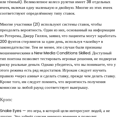
или тёмный). Великолепное колесо рулетки имеет 38 отдельных
ячеек, включая одну маленькую и двойную. Многие из этих ячеек
соответствуют определённому типу ставок.
Многие участники (21) используют системы ставок, чтобы
преодолеть вероятность. Один из них, основанный на информации
из Ротерема, Джерр Гиллон, заявил, что пациенты могут заработать
200 фунтов стерлингов за один день, используя «лазейку» в
законодательстве. Тем не менее, эти случаи были признаны
мошенническими в New Media Conditions Skilled. Доступный
тип понтона позволяет тестировать игровые решения, не подвергая
риску реальные деньги. Однако убедитесь, что вы понимаете, что у
этого режима есть ряд недостатков. Игрокам следует изучить
правило «через азины» и сделать ставку, прежде чем делать ставку.
Кроме того, им следует помнить, что вероятность получения
комиссии за любой раунд соответствует выигрышу.
Крэпс
Snake Eyes — это игра, в которой цели интересуют людей, а не
других. Это займёт совсем немного времени и позволит