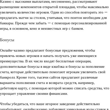
Казино с высокими выплатами, несомненно, рассматривают
размещение компонентов открытой площадки, чтобы максимально
увеличить количество игроков. Один из способов повторить это —
предлагать матчи за столом, учитывая, что понтон необходим для
баккары. Прежде чем забыть — с помощью персонализированной
игры, в основном, кено и неизвестных игр с банком.
Бонусы
Онлайн-казино предлагают бонусные предложения, чтобы
привлечь новых игроков и начать получать уже имеющиеся
преимущества. В их число входят бесплатные операции,
дополнительные бонусы в виде кэшбэка и бонусы за пополнение
счета, которые действительно помогают игрокам увеличить свой
банкролл. Кроме того, тысячи сайтов предлагают различные
варианты пополнения счета и возврата средств, например,
дебетовую карту, с помощью которой можно списать средства, что
упрощает управление своими финансами.
Чтобы убедиться, что ваше игорное заведение действительно
зарабатывает, онлайн-казино добавляют уникальные коды ставок в