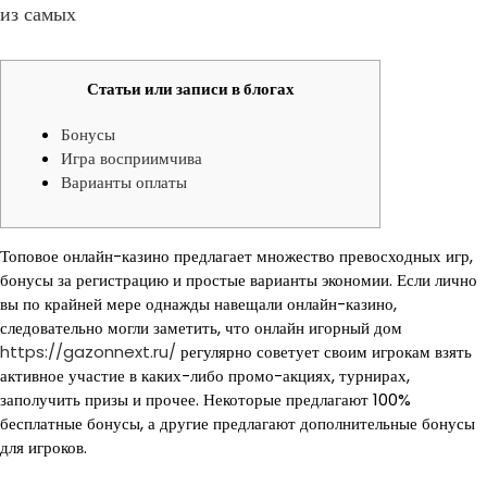
из самых
Статьи или записи в блогах
Бонусы
Игра восприимчива
Варианты оплаты
Топовое онлайн-казино предлагает множество превосходных игр,
бонусы за регистрацию и простые варианты экономии. Если лично
вы по крайней мере однажды навещали онлайн-казино,
следовательно могли заметить, что онлайн игорный дом
https://gazonnext.ru/
регулярно советует своим игрокам взять
активное участие в каких-либо промо-акциях, турнирах,
заполучить призы и прочее.
Некоторые предлагают 100%
бесплатные бонусы, а другие предлагают дополнительные бонусы
для игроков.