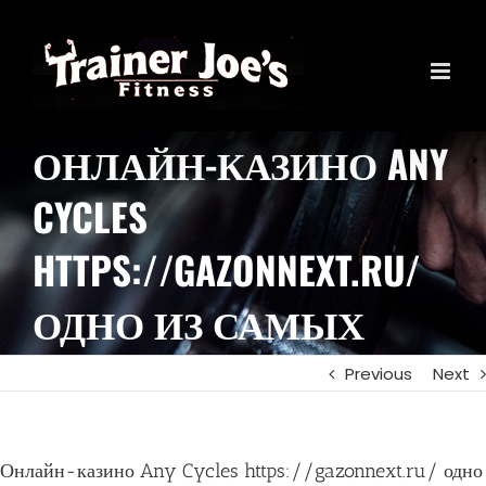
Skip
to
content
ОНЛАЙН-КАЗИНО ANY
CYCLES
HTTPS://GAZONNEXT.RU/
ОДНО ИЗ САМЫХ
Previous
Next
Онлайн-казино Any Cycles https://gazonnext.ru/ одно