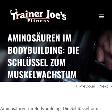
Skip
to
content
AMINOSÄUREN IM
BODYBUILDING: DIE
SCHLÜSSEL ZUM
MUSKELWACHSTUM
Previous
Next
Aminosäuren im Bodybuilding: Die Schlüssel zum