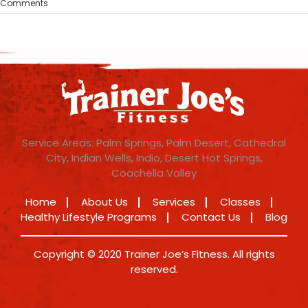
Comments
Service Areas: Palm Springs, Palm Desert, Cathedral
City, Indian Wells, Indio, Desert Hot Springs,
Coachella Valley
Home
About Us
Services
Classes
Healthy Lifestyle Programs
Contact Us
Blog
Copyright © 2020 Trainer Joe’s Fitness. All rights
reserved.