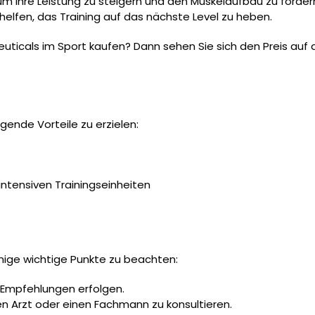
 ihre Leistung zu steigern und den Muskelaufbau zu fördern.
elfen, das Training auf das nächste Level zu heben.
uticals im Sport kaufen? Dann sehen Sie sich den Preis au
lgende Vorteile zu erzielen:
ntensiven Trainingseinheiten
inige wichtige Punkte zu beachten:
 Empfehlungen erfolgen.
en Arzt oder einen Fachmann zu konsultieren.