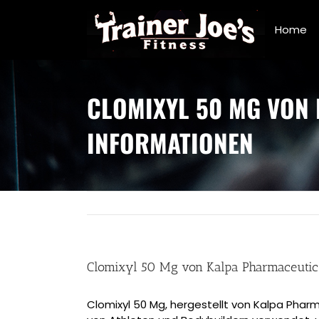
Skip
to
Home
content
CLOMIXYL 50 MG VON
INFORMATIONEN
Clomixyl 50 Mg von Kalpa Pharmaceutic
Clomixyl 50 Mg, hergestellt von Kalpa Pharm