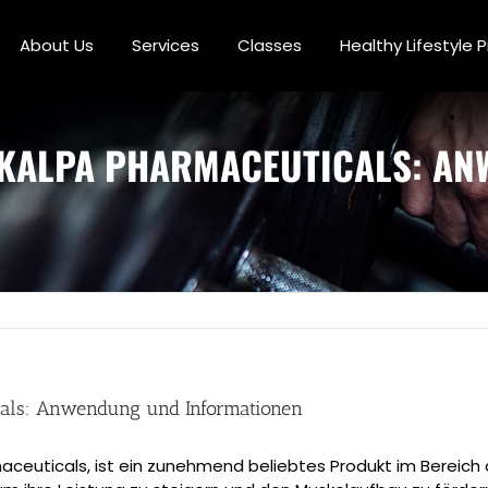
About Us
Services
Classes
Healthy Lifestyle
 KALPA PHARMACEUTICALS: A
als: Anwendung und Informationen
aceuticals, ist ein zunehmend beliebtes Produkt im Bereich d