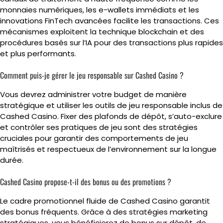
monnaies numériques, les e-wallets immédiats et les
innovations FinTech avancées facilite les transactions. Ces
mécanismes exploitent la technique blockchain et des
procédures basés sur l’IA pour des transactions plus rapides
et plus performants.
Comment puis-je gérer le jeu responsable sur Cashed Casino ?
Vous devrez administrer votre budget de manière
stratégique et utiliser les outils de jeu responsable inclus de
Cashed Casino. Fixer des plafonds de dépôt, s’auto-exclure
et contrôler ses pratiques de jeu sont des stratégies
cruciales pour garantir des comportements de jeu
maîtrisés et respectueux de l’environnement sur la longue
durée.
Cashed Casino propose-t-il des bonus ou des promotions ?
Le cadre promotionnel fluide de Cashed Casino garantit
des bonus fréquents. Grâce à des stratégies marketing
stratégiques, vous bénéficierez de bonus sur dépôt, de