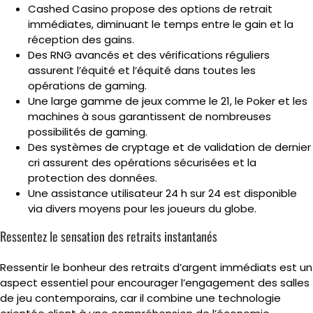
Cashed Casino propose des options de retrait
immédiates, diminuant le temps entre le gain et la
réception des gains.
Des RNG avancés et des vérifications réguliers
assurent l’équité et l’équité dans toutes les
opérations de gaming.
Une large gamme de jeux comme le 21, le Poker et les
machines à sous garantissent de nombreuses
possibilités de gaming.
Des systèmes de cryptage et de validation de dernier
cri assurent des opérations sécurisées et la
protection des données.
Une assistance utilisateur 24 h sur 24 est disponible
via divers moyens pour les joueurs du globe.
Ressentez le sensation des retraits instantanés
Ressentir le bonheur des retraits d’argent immédiats est un
aspect essentiel pour encourager l’engagement des salles
de jeu contemporains, car il combine une technologie