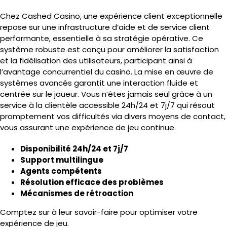
Chez Cashed Casino, une expérience client exceptionnelle
repose sur une infrastructure d’aide et de service client
performante, essentielle à sa stratégie opérative. Ce
système robuste est conçu pour améliorer la satisfaction
et la fidélisation des utilisateurs, participant ainsi à
l’avantage concurrentiel du casino. La mise en œuvre de
systèmes avancés garantit une interaction fluide et
centrée sur le joueur. Vous n’êtes jamais seul grâce à un
service à la clientèle accessible 24h/24 et 7j/7 qui résout
promptement vos difficultés via divers moyens de contact,
vous assurant une expérience de jeu continue.
Disponibilité 24h/24 et 7j/7
Support multilingue
Agents compétents
Résolution efficace des problèmes
Mécanismes de rétroaction
Comptez sur à leur savoir-faire pour optimiser votre
expérience de jeu.