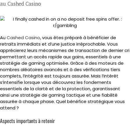
au Cashed Casino
Au
Cashed Casino
, vous êtes préparé à bénéficier de
retraits immédiats et d’une justice irréprochable. Vous
apprécierez leurs mécanismes de transaction de dernier cri
permettant un accès rapide aux gains, essentiels à une
stratégie de gaming optimisée. Grâce à des moteurs de
nombres aléatoires avancés et à des vérifications tiers
complets, l’intégrité est toujours assurée. Mais l’intérêt
s’intensifie lorsque vous découvrez les fondements
essentiels de la clarté et de la protection, garantissant
ainsi une stratégie de gaming tactique et une fiabilité
assurée à chaque phase. Quel bénéfice stratégique vous
attend ?
Aspects importants à retenir