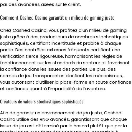
par des avancées axées sur le client.
Comment Cashed Casino garantit un milieu de gaming juste
Chez Cashed Casino, vous profitez d’un milieu de gaming
juste grâce à des producteurs de nombres stochastiques
sophistiqués, certifiant incertitude et probité à chaque
partie. Des contrôles externes fréquents certifient une
vérification tierce rigoureuse, harmonisant les règles de
fonctionnement sur les standards du secteur et favorisant
la confiance dans les issues des parties. De plus, des
normes de jeu transparentes clarifient les mécanismes,
vous autorisant d’utiliser la plate-forme en toute confiance
et confiance quant à l’impartialité de l’aventure.
Créateurs de valeurs stochastiques sophistiqués
Afin de garantir un environnement de jeu juste, Cashed
Casino utilise des RNG avancés, garantissant que chaque
issue de jeu est déterminé par le hasard plutôt que par la