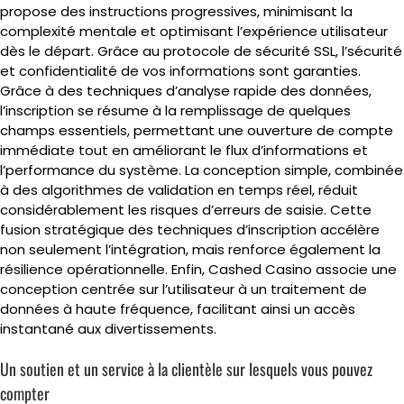
propose des instructions progressives, minimisant la
complexité mentale et optimisant l’expérience utilisateur
dès le départ. Grâce au protocole de sécurité SSL, l’sécurité
et confidentialité de vos informations sont garanties.
Grâce à des techniques d’analyse rapide des données,
l’inscription se résume à la remplissage de quelques
champs essentiels, permettant une ouverture de compte
immédiate tout en améliorant le flux d’informations et
l’performance du système. La conception simple, combinée
à des algorithmes de validation en temps réel, réduit
considérablement les risques d’erreurs de saisie. Cette
fusion stratégique des techniques d’inscription accélère
non seulement l’intégration, mais renforce également la
résilience opérationnelle. Enfin, Cashed Casino associe une
conception centrée sur l’utilisateur à un traitement de
données à haute fréquence, facilitant ainsi un accès
instantané aux divertissements.
Un soutien et un service à la clientèle sur lesquels vous pouvez
compter