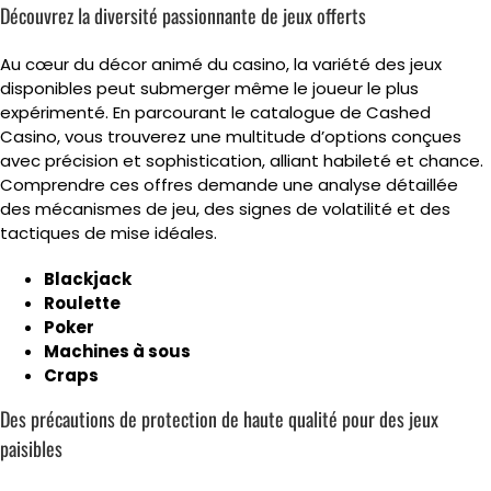
Découvrez la diversité passionnante de jeux offerts
Au cœur du décor animé du casino, la variété des jeux
disponibles peut submerger même le joueur le plus
expérimenté. En parcourant le catalogue de Cashed
Casino, vous trouverez une multitude d’options conçues
avec précision et sophistication, alliant habileté et chance.
Comprendre ces offres demande une analyse détaillée
des mécanismes de jeu, des signes de volatilité et des
tactiques de mise idéales.
Blackjack
Roulette
Poker
Machines à sous
Craps
Des précautions de protection de haute qualité pour des jeux
paisibles