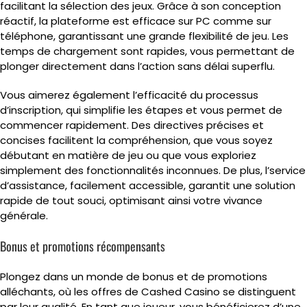
facilitant la sélection des jeux. Grâce à son conception
réactif, la plateforme est efficace sur PC comme sur
téléphone, garantissant une grande flexibilité de jeu. Les
temps de chargement sont rapides, vous permettant de
plonger directement dans l’action sans délai superflu.
Vous aimerez également l’efficacité du processus
d’inscription, qui simplifie les étapes et vous permet de
commencer rapidement. Des directives précises et
concises facilitent la compréhension, que vous soyez
débutant en matière de jeu ou que vous exploriez
simplement des fonctionnalités inconnues. De plus, l’service
d’assistance, facilement accessible, garantit une solution
rapide de tout souci, optimisant ainsi votre vivance
générale.
Bonus et promotions récompensants
Plongez dans un monde de bonus et de promotions
alléchants, où les offres de Cashed Casino se distinguent
par leur qualité. En tant que joueur, vous bénéficierez d’une