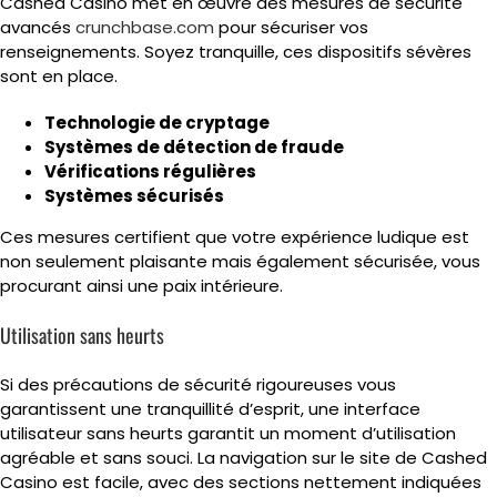
Cashed Casino met en œuvre des mesures de sécurité
avancés
crunchbase.com
pour sécuriser vos
renseignements. Soyez tranquille, ces dispositifs sévères
sont en place.
Technologie de cryptage
Systèmes de détection de fraude
Vérifications régulières
Systèmes sécurisés
Ces mesures certifient que votre expérience ludique est
non seulement plaisante mais également sécurisée, vous
procurant ainsi une paix intérieure.
Utilisation sans heurts
Si des précautions de sécurité rigoureuses vous
garantissent une tranquillité d’esprit, une interface
utilisateur sans heurts garantit un moment d’utilisation
agréable et sans souci. La navigation sur le site de Cashed
Casino est facile, avec des sections nettement indiquées