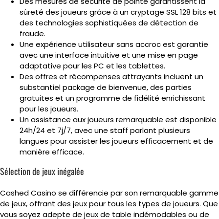
Des mesures de sécurité de pointe garantissent la
sûreté des joueurs grâce à un cryptage SSL 128 bits et
des technologies sophistiquées de détection de
fraude.
Une expérience utilisateur sans accroc est garantie
avec une interface intuitive et une mise en page
adaptative pour les PC et les tablettes.
Des offres et récompenses attrayants incluent un
substantiel package de bienvenue, des parties
gratuites et un programme de fidélité enrichissant
pour les joueurs.
Un assistance aux joueurs remarquable est disponible
24h/24 et 7j/7, avec une staff parlant plusieurs
langues pour assister les joueurs efficacement et de
manière efficace.
Sélection de jeux inégalée
Cashed Casino se différencie par son remarquable gamme
de jeux, offrant des jeux pour tous les types de joueurs. Que
vous soyez adepte de jeux de table indémodables ou de