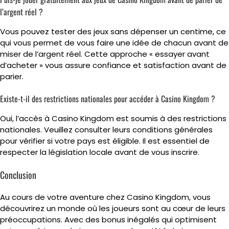
l’argent réel ?
Vous pouvez tester des jeux sans dépenser un centime, ce
qui vous permet de vous faire une idée de chacun avant de
miser de l’argent réel. Cette approche « essayer avant
d’acheter » vous assure confiance et satisfaction avant de
parier.
Existe-t-il des restrictions nationales pour accéder à Casino Kingdom ?
Oui, l’accès à Casino Kingdom est soumis à des restrictions
nationales. Veuillez consulter leurs conditions générales
pour vérifier si votre pays est éligible. Il est essentiel de
respecter la législation locale avant de vous inscrire.
Conclusion
Au cours de votre aventure chez Casino Kingdom, vous
découvrirez un monde où les joueurs sont au cœur de leurs
préoccupations. Avec des bonus inégalés qui optimisent