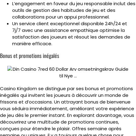
L’engagement en faveur du jeu responsable inclut des
outils de gestion des habitudes de jeu et des
collaborations pour un appui professionnel.
Un service client exceptionnel disponible 24h/24 et
7j/7 avec une assistance empathique optimise la
satisfaction des joueurs et résout les demandes de
manière efficace.
Bonus et promotions inégalés
Casino Kingdom se distingue par ses bonus et promotions
inégalés qui invitent les joueurs à découvrir un monde de
frissons et d’occasions. Un attrayant bonus de bienvenue
vous séduira immédiatement, améliorant votre expérience
de jeu dès le premier instant. En explorant davantage, vous
découvrirez une multitude de promotions continues,
conçues pour étendre le plaisir. Offres semaine après
semaine ou uniques, il y a toujours quelque chose pour