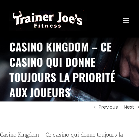
Skip
to
content
CASINO KINGDOM – CE
CASINO QUI DONNE
TOUJOURS LA PRIORITÉ
AUX JOUEURS
Previous
Next
Casino Kingdom – Ce casino qui donne toujours la