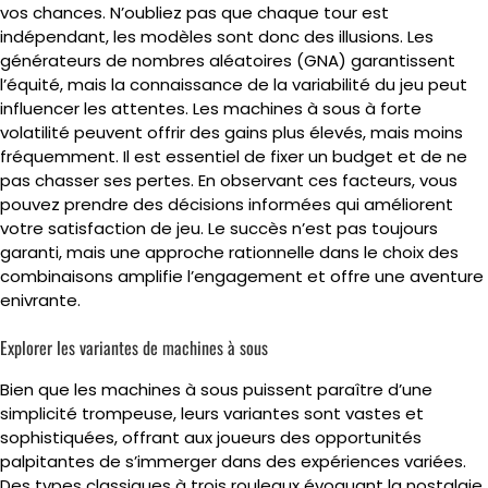
vos chances. N’oubliez pas que chaque tour est
indépendant, les modèles sont donc des illusions. Les
générateurs de nombres aléatoires (GNA) garantissent
l’équité, mais la connaissance de la variabilité du jeu peut
influencer les attentes. Les machines à sous à forte
volatilité peuvent offrir des gains plus élevés, mais moins
fréquemment. Il est essentiel de fixer un budget et de ne
pas chasser ses pertes. En observant ces facteurs, vous
pouvez prendre des décisions informées qui améliorent
votre satisfaction de jeu. Le succès n’est pas toujours
garanti, mais une approche rationnelle dans le choix des
combinaisons amplifie l’engagement et offre une aventure
enivrante.
Explorer les variantes de machines à sous
Bien que les machines à sous puissent paraître d’une
simplicité trompeuse, leurs variantes sont vastes et
sophistiquées, offrant aux joueurs des opportunités
palpitantes de s’immerger dans des expériences variées.
Des types classiques à trois rouleaux évoquant la nostalgie