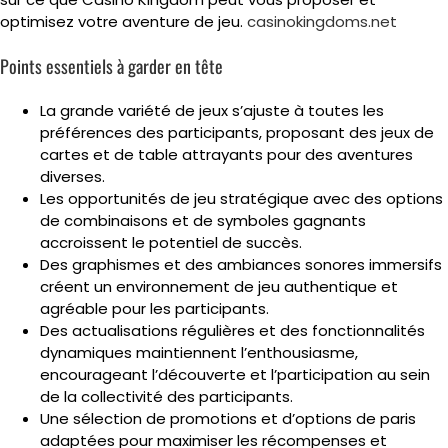
optimisez votre aventure de jeu.
casinokingdoms.net
Points essentiels à garder en tête
La grande variété de jeux s’ajuste à toutes les
préférences des participants, proposant des jeux de
cartes et de table attrayants pour des aventures
diverses.
Les opportunités de jeu stratégique avec des options
de combinaisons et de symboles gagnants
accroissent le potentiel de succès.
Des graphismes et des ambiances sonores immersifs
créent un environnement de jeu authentique et
agréable pour les participants.
Des actualisations régulières et des fonctionnalités
dynamiques maintiennent l’enthousiasme,
encourageant l’découverte et l’participation au sein
de la collectivité des participants.
Une sélection de promotions et d’options de paris
adaptées pour maximiser les récompenses et