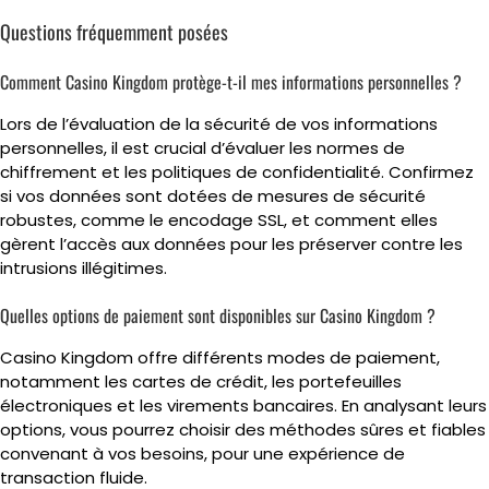
Questions fréquemment posées
Comment Casino Kingdom protège-t-il mes informations personnelles ?
Lors de l’évaluation de la sécurité de vos informations
personnelles, il est crucial d’évaluer les normes de
chiffrement et les politiques de confidentialité. Confirmez
si vos données sont dotées de mesures de sécurité
robustes, comme le encodage SSL, et comment elles
gèrent l’accès aux données pour les préserver contre les
intrusions illégitimes.
Quelles options de paiement sont disponibles sur Casino Kingdom ?
Casino Kingdom offre différents modes de paiement,
notamment les cartes de crédit, les portefeuilles
électroniques et les virements bancaires. En analysant leurs
options, vous pourrez choisir des méthodes sûres et fiables
convenant à vos besoins, pour une expérience de
transaction fluide.