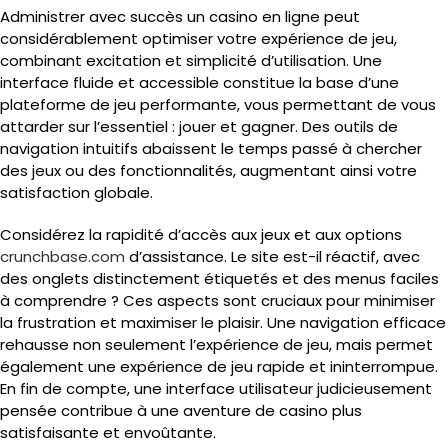
Administrer avec succès un casino en ligne peut
considérablement optimiser votre expérience de jeu,
combinant excitation et simplicité d’utilisation. Une
interface fluide et accessible constitue la base d’une
plateforme de jeu performante, vous permettant de vous
attarder sur l’essentiel : jouer et gagner. Des outils de
navigation intuitifs abaissent le temps passé à chercher
des jeux ou des fonctionnalités, augmentant ainsi votre
satisfaction globale.
Considérez la rapidité d’accès aux jeux et aux options
crunchbase.com
d’assistance. Le site est-il réactif, avec
des onglets distinctement étiquetés et des menus faciles
à comprendre ? Ces aspects sont cruciaux pour minimiser
la frustration et maximiser le plaisir. Une navigation efficace
rehausse non seulement l’expérience de jeu, mais permet
également une expérience de jeu rapide et ininterrompue.
En fin de compte, une interface utilisateur judicieusement
pensée contribue à une aventure de casino plus
satisfaisante et envoûtante.