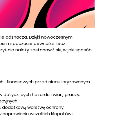
cie odznacza. Dzięki nowoczesnym
si mi poczucie pewności. Lecz
 nie należy zastanowić się, w jaki sposób
h i finansowych przed nieautoryzowanym
 dotyczących hazardu i wiarę graczy.
acyjnych.
c dodatkową warstwę ochrony.
w naprawianiu wszelkich kłopotów i