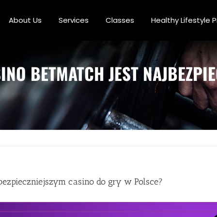
About Us
Services
Classes
Healthy Lifestyle
INO BETMATCH JEST NAJBEZPIE
jbezpieczniejszym casino do gry w Polsce?