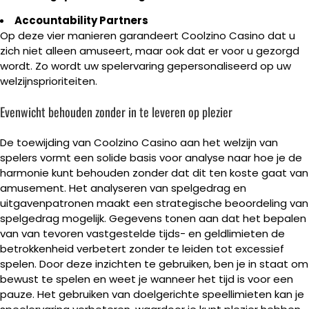
Accountability Partners
Op deze vier manieren garandeert Coolzino Casino dat u
zich niet alleen amuseert, maar ook dat er voor u gezorgd
wordt. Zo wordt uw spelervaring gepersonaliseerd op uw
welzijnsprioriteiten.
Evenwicht behouden zonder in te leveren op plezier
De toewijding van Coolzino Casino aan het welzijn van
spelers vormt een solide basis voor analyse naar hoe je de
harmonie kunt behouden zonder dat dit ten koste gaat van
amusement. Het analyseren van spelgedrag en
uitgavenpatronen maakt een strategische beoordeling van
spelgedrag mogelijk. Gegevens tonen aan dat het bepalen
van van tevoren vastgestelde tijds- en geldlimieten de
betrokkenheid verbetert zonder te leiden tot excessief
spelen. Door deze inzichten te gebruiken, ben je in staat om
bewust te spelen en weet je wanneer het tijd is voor een
pauze. Het gebruiken van doelgerichte speellimieten kan je