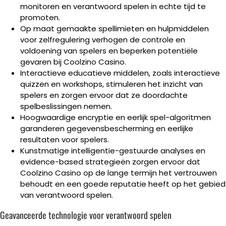
monitoren en verantwoord spelen in echte tijd te
promoten.
Op maat gemaakte spellimieten en hulpmiddelen
voor zelfregulering verhogen de controle en
voldoening van spelers en beperken potentiële
gevaren bij Coolzino Casino.
Interactieve educatieve middelen, zoals interactieve
quizzen en workshops, stimuleren het inzicht van
spelers en zorgen ervoor dat ze doordachte
spelbeslissingen nemen.
Hoogwaardige encryptie en eerlijk spel-algoritmen
garanderen gegevensbescherming en eerlijke
resultaten voor spelers.
Kunstmatige intelligentie-gestuurde analyses en
evidence-based strategieën zorgen ervoor dat
Coolzino Casino op de lange termijn het vertrouwen
behoudt en een goede reputatie heeft op het gebied
van verantwoord spelen.
Geavanceerde technologie voor verantwoord spelen