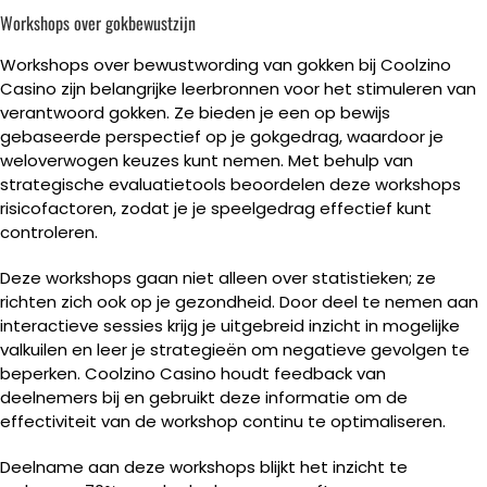
Workshops over gokbewustzijn
Workshops over bewustwording van gokken bij Coolzino
Casino zijn belangrijke leerbronnen voor het stimuleren van
verantwoord gokken. Ze bieden je een op bewijs
gebaseerde perspectief op je gokgedrag, waardoor je
weloverwogen keuzes kunt nemen. Met behulp van
strategische evaluatietools beoordelen deze workshops
risicofactoren, zodat je je speelgedrag effectief kunt
controleren.
Deze workshops gaan niet alleen over statistieken; ze
richten zich ook op je gezondheid. Door deel te nemen aan
interactieve sessies krijg je uitgebreid inzicht in mogelijke
valkuilen en leer je strategieën om negatieve gevolgen te
beperken. Coolzino Casino houdt feedback van
deelnemers bij en gebruikt deze informatie om de
effectiviteit van de workshop continu te optimaliseren.
Deelname aan deze workshops blijkt het inzicht te