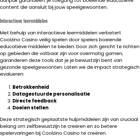
aanpak garandeert je toegang tot boeiende educatieve
content die aansluit bij jouw speelgewoonten.
Interactieve leermiddelen
Met behulp van interactieve leermiddelen verbetert
Coolzino Casino veilig spelen door spelers boeiende
educatieve middelen te bieden. Door zich gericht te richten
op gebieden die vatbaar zijn voor overmatig gamen,
garanderen deze tools dat je je bewustzijn bent van
gezonde speelgewoonten. Laten we de impact strategisch
evalueren:
Betrokkenheid
Datagestuurde personalisatie
Directe feedback
Doelen stellen
Deze strategisch geplaatste hulpmiddelen zijn van cruciaal
belang om zelfbewustzijn te creëren en zo betere
spelervaringen bij Coolzino Casino te creëren.