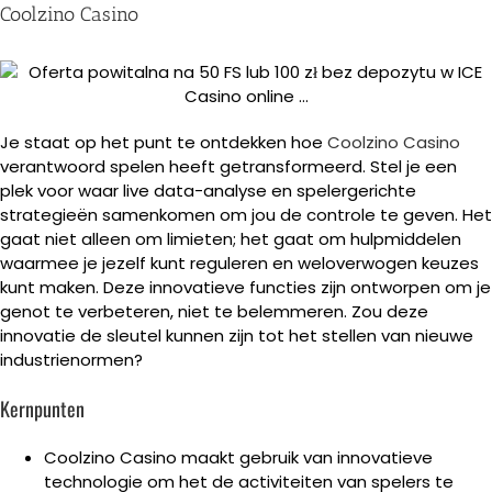
Coolzino Casino
Je staat op het punt te ontdekken hoe
Coolzino Casino
verantwoord spelen heeft getransformeerd. Stel je een
plek voor waar live data-analyse en spelergerichte
strategieën samenkomen om jou de controle te geven. Het
gaat niet alleen om limieten; het gaat om hulpmiddelen
waarmee je jezelf kunt reguleren en weloverwogen keuzes
kunt maken. Deze innovatieve functies zijn ontworpen om je
genot te verbeteren, niet te belemmeren. Zou deze
innovatie de sleutel kunnen zijn tot het stellen van nieuwe
industrienormen?
Kernpunten
Coolzino Casino maakt gebruik van innovatieve
technologie om het de activiteiten van spelers te