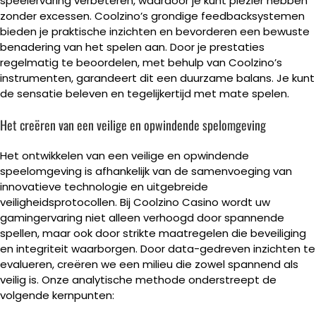
speelervaring verbeteren, waardoor je kunt plezier hebben
zonder excessen. Coolzino’s grondige feedbacksystemen
bieden je praktische inzichten en bevorderen een bewuste
benadering van het spelen aan. Door je prestaties
regelmatig te beoordelen, met behulp van Coolzino’s
instrumenten, garandeert dit een duurzame balans. Je kunt
de sensatie beleven en tegelijkertijd met mate spelen.
Het creëren van een veilige en opwindende spelomgeving
Het ontwikkelen van een veilige en opwindende
speelomgeving is afhankelijk van de samenvoeging van
innovatieve technologie en uitgebreide
veiligheidsprotocollen. Bij Coolzino Casino wordt uw
gamingervaring niet alleen verhoogd door spannende
spellen, maar ook door strikte maatregelen die beveiliging
en integriteit waarborgen. Door data-gedreven inzichten te
evalueren, creëren we een milieu die zowel spannend als
veilig is. Onze analytische methode onderstreept de
volgende kernpunten: