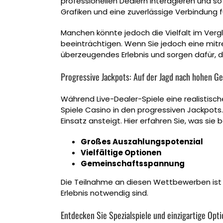
professionellen Dealern interagieren und so
Grafiken und eine zuverlässige Verbindung f
Manchen könnte jedoch die Vielfalt im Vergl
beeinträchtigen. Wenn Sie jedoch eine mitre
überzeugendes Erlebnis und sorgen dafür, d
Progressive Jackpots: Auf der Jagd nach hohen G
Während Live-Dealer-Spiele eine realistisc
Spiele Casino in den progressiven Jackpot
Einsatz ansteigt. Hier erfahren Sie, was sie
Großes Auszahlungspotenzial
Vielfältige Optionen
Gemeinschaftsspannung
Die Teilnahme an diesen Wettbewerben ist a
Erlebnis notwendig sind.
Entdecken Sie Spezialspiele und einzigartige Opt