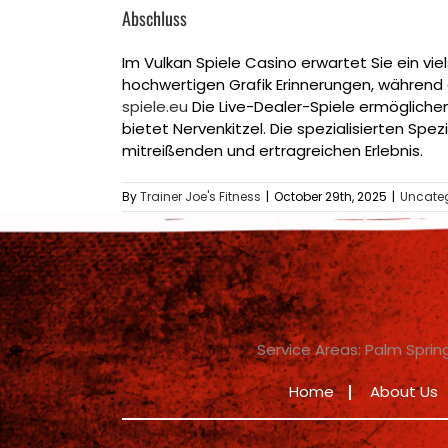
Abschluss
Im Vulkan Spiele Casino erwartet Sie ein vie
hochwertigen Grafik Erinnerungen, während di
spiele.eu
Die Live-Dealer-Spiele ermögliche
bietet Nervenkitzel. Die spezialisierten 
mitreißenden und ertragreichen Erlebnis.
By
Trainer Joe's Fitness
|
October 29th, 2025
|
Uncate
Service Areas: Palm Spring
Home
About Us