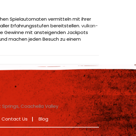
ischen Spielautomaten vermitteln mit ihrer
aller Erfahrungsstufen bereitstellen.
vulkan-
orme Gewinne mit ansteigenden Jackpots
n und machen jeden Besuch zu einem
t Springs, Coachella Valley
Contact Us
Blog