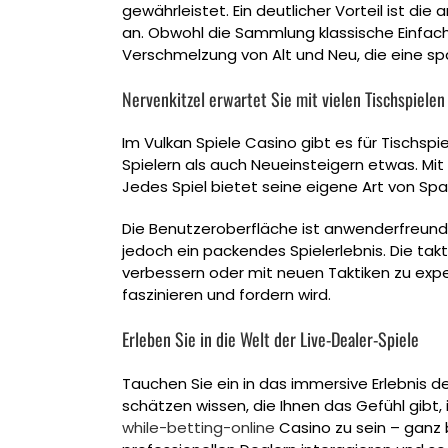
gewährleistet. Ein deutlicher Vorteil ist die
an. Obwohl die Sammlung klassische Einfachh
Verschmelzung von Alt und Neu, die eine s
Nervenkitzel erwartet Sie mit vielen Tischspielen
Im Vulkan Spiele Casino gibt es für Tischsp
Spielern als auch Neueinsteigern etwas. Mit
Jedes Spiel bietet seine eigene Art von Sp
Die Benutzeroberfläche ist anwenderfreundl
jedoch ein packendes Spielerlebnis. Die takt
verbessern oder mit neuen Taktiken zu experi
faszinieren und fordern wird.
Erleben Sie in die Welt der Live-Dealer-Spiele
Tauchen Sie ein in das immersive Erlebnis d
schätzen wissen, die Ihnen das Gefühl gibt
while-betting-online
Casino zu sein – ganz 