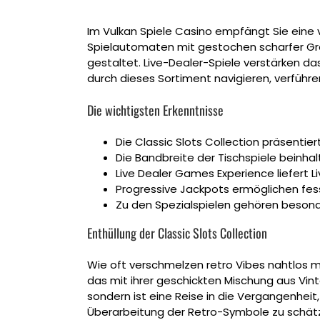
Im Vulkan Spiele Casino empfängt Sie eine vi
Spielautomaten mit gestochen scharfer Grafik
gestaltet. Live-Dealer-Spiele verstärken d
durch dieses Sortiment navigieren, verführe
Die wichtigsten Erkenntnisse
Die Classic Slots Collection präsentie
Die Bandbreite der Tischspiele beinhal
Live Dealer Games Experience liefert Li
Progressive Jackpots ermöglichen f
Zu den Spezialspielen gehören beson
Enthüllung der Classic Slots Collection
Wie oft verschmelzen retro Vibes nahtlos mi
das mit ihrer geschickten Mischung aus Vin
sondern ist eine Reise in die Vergangenhei
Überarbeitung der Retro-Symbole zu schätz