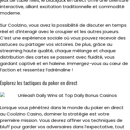
jeux de table fixes, le blackjack en direct offre une aventure
interactive, alliant excitation traditionnelle et commodité
moderne.
Sur Coolzino, vous avez la possibilité de discuter en temps
réel et d’interagir avec le croupier et les autres joueurs.
C’est une expérience sociale où vous pouvez recevoir des
astuces ou partager vos victoires. De plus, grâce au
streaming haute qualité, chaque mélange et chaque
distribution des cartes se passent avec fluidité, vous
gardant captivé et en haleine. Immergez-vous au cœur de
l’action et ressentez l’adrénaline !
Explorez les tactiques du poker en direct
Lorsque vous pénétrez dans le monde du poker en direct
au Coolzino Casino, dominer la stratégie est votre
première mission. Vous devrez affiner vos techniques de
bluff pour garder vos adversaires dans l’expectative, tout