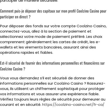
participer de manière sécurisée.
Comment puis-je déposer des capitaux sur mon profil Coolzino Casino pour
participer en direct ?
Pour déposer des fonds sur votre compte Coolzino Casino,
connectez-vous, allez à la section de paiement et
sélectionnez votre mode de paiement préféré. Les choix
comprennent généralement les cartes de crédit, les e-
wallets et les virements bancaires, assurant ainsi des
opérations rapides et fiables.
Est-il sécurisé de fournir des informations personnelles et financières sur
Coolzino Casino ?
Vous vous demandez s’il est sécurisé de donner des
informations personnelles sur Coolzino Casino ? Rassurez-
vous, ils utilisent un chiffrement sophistiqué pour protéger
vos informations et vous assurer une expérience fiable.
Vérifiez toujours leurs règles de sécurité pour demeurer au
courant et en sécurité.
https://coolzino-casino.net/fr-ca/