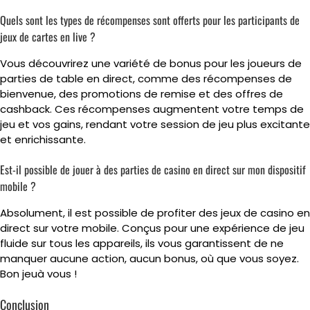
Quels sont les types de récompenses sont offerts pour les participants de
jeux de cartes en live ?
Vous découvrirez une variété de bonus pour les joueurs de
parties de table en direct, comme des récompenses de
bienvenue, des promotions de remise et des offres de
cashback. Ces récompenses augmentent votre temps de
jeu et vos gains, rendant votre session de jeu plus excitante
et enrichissante.
Est-il possible de jouer à des parties de casino en direct sur mon dispositif
mobile ?
Absolument, il est possible de profiter des jeux de casino en
direct sur votre mobile. Conçus pour une expérience de jeu
fluide sur tous les appareils, ils vous garantissent de ne
manquer aucune action, aucun bonus, où que vous soyez.
Bon jeuà vous !
Conclusion