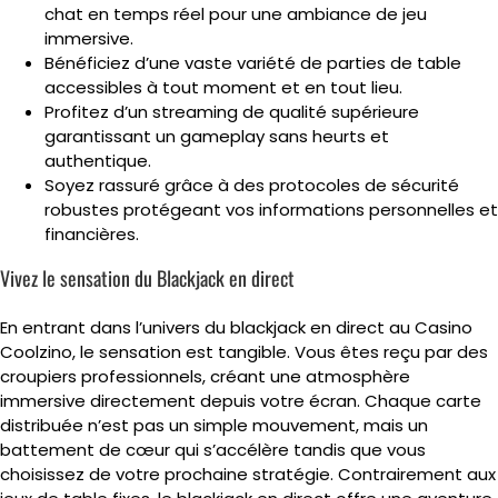
chat en temps réel pour une ambiance de jeu
immersive.
Bénéficiez d’une vaste variété de parties de table
accessibles à tout moment et en tout lieu.
Profitez d’un streaming de qualité supérieure
garantissant un gameplay sans heurts et
authentique.
Soyez rassuré grâce à des protocoles de sécurité
robustes protégeant vos informations personnelles et
financières.
Vivez le sensation du Blackjack en direct
En entrant dans l’univers du blackjack en direct au Casino
Coolzino, le sensation est tangible. Vous êtes reçu par des
croupiers professionnels, créant une atmosphère
immersive directement depuis votre écran. Chaque carte
distribuée n’est pas un simple mouvement, mais un
battement de cœur qui s’accélère tandis que vous
choisissez de votre prochaine stratégie. Contrairement aux