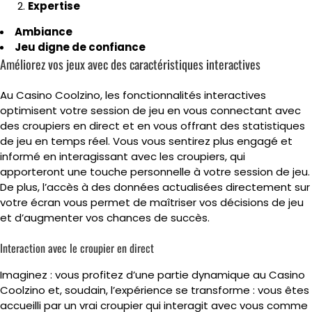
Expertise
Ambiance
Jeu digne de confiance
Améliorez vos jeux avec des caractéristiques interactives
Au Casino Coolzino, les fonctionnalités interactives
optimisent votre session de jeu en vous connectant avec
des croupiers en direct et en vous offrant des statistiques
de jeu en temps réel. Vous vous sentirez plus engagé et
informé en interagissant avec les croupiers, qui
apporteront une touche personnelle à votre session de jeu.
De plus, l’accès à des données actualisées directement sur
votre écran vous permet de maîtriser vos décisions de jeu
et d’augmenter vos chances de succès.
Interaction avec le croupier en direct
Imaginez : vous profitez d’une partie dynamique au Casino
Coolzino et, soudain, l’expérience se transforme : vous êtes
accueilli par un vrai croupier qui interagit avec vous comme