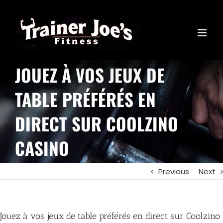
Skip
to
content
JOUEZ À VOS JEUX DE
TABLE PRÉFÉRÉS EN
DIRECT SUR COOLZINO
CASINO
Previous
Next
Jouez à vos jeux de table préférés en direct sur Coolzino