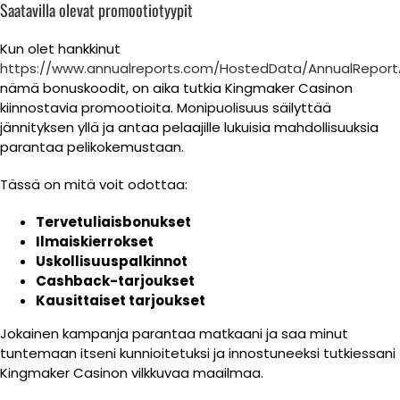
Saatavilla olevat promootiotyypit
Kun olet hankkinut
https://www.annualreports.com/HostedData/AnnualReport
nämä bonuskoodit, on aika tutkia Kingmaker Casinon
kiinnostavia promootioita. Monipuolisuus säilyttää
jännityksen yllä ja antaa pelaajille lukuisia mahdollisuuksia
parantaa pelikokemustaan.
Tässä on mitä voit odottaa:
Tervetuliaisbonukset
Ilmaiskierrokset
Uskollisuuspalkinnot
Cashback-tarjoukset
Kausittaiset tarjoukset
Jokainen kampanja parantaa matkaani ja saa minut
tuntemaan itseni kunnioitetuksi ja innostuneeksi tutkiessani
Kingmaker Casinon vilkkuvaa maailmaa.