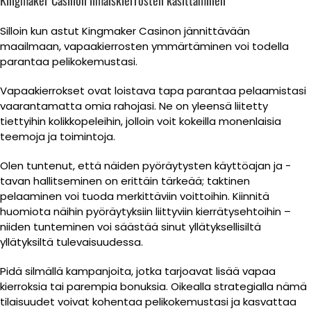
Silloin kun astut Kingmaker Casinon jännittävään
maailmaan, vapaakierrosten ymmärtäminen voi todella
parantaa pelikokemustasi.
Vapaakierrokset ovat loistava tapa parantaa pelaamistasi
vaarantamatta omia rahojasi. Ne on yleensä liitetty
tiettyihin kolikkopeleihin, jolloin voit kokeilla monenlaisia
teemoja ja toimintoja.
Olen tuntenut, että näiden pyöräytysten käyttöajan ja -
tavan hallitseminen on erittäin tärkeää; taktinen
pelaaminen voi tuoda merkittäviin voittoihin. Kiinnitä
huomiota näihin pyöräytyksiin liittyviin kierrätysehtoihin –
niiden tunteminen voi säästää sinut yllätyksellisiltä
yllätyksiltä tulevaisuudessa.
Pidä silmällä kampanjoita, jotka tarjoavat lisää vapaa
kierroksia tai parempia bonuksia. Oikealla strategialla nämä
tilaisuudet voivat kohentaa pelikokemustasi ja kasvattaa