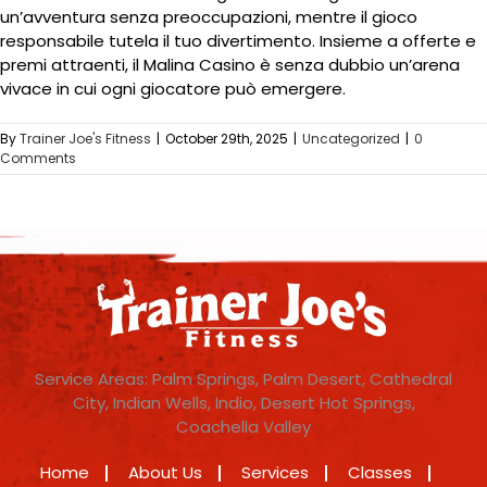
un’avventura senza preoccupazioni, mentre il gioco
responsabile tutela il tuo divertimento. Insieme a offerte e
premi attraenti, il Malina Casino è senza dubbio un’arena
vivace in cui ogni giocatore può emergere.
By
Trainer Joe's Fitness
|
October 29th, 2025
|
Uncategorized
|
0
Comments
Service Areas: Palm Springs, Palm Desert, Cathedral
City, Indian Wells, Indio, Desert Hot Springs,
Coachella Valley
Home
About Us
Services
Classes