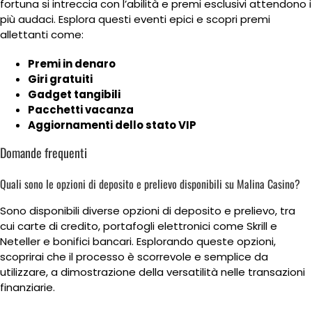
fortuna si intreccia con l’abilità e premi esclusivi attendono i
più audaci. Esplora questi eventi epici e scopri premi
allettanti come:
Premi in denaro
Giri gratuiti
Gadget tangibili
Pacchetti vacanza
Aggiornamenti dello stato VIP
Domande frequenti
Quali sono le opzioni di deposito e prelievo disponibili su Malina Casino?
Sono disponibili diverse opzioni di deposito e prelievo, tra
cui carte di credito, portafogli elettronici come Skrill e
Neteller e bonifici bancari. Esplorando queste opzioni,
scoprirai che il processo è scorrevole e semplice da
utilizzare, a dimostrazione della versatilità nelle transazioni
finanziarie.