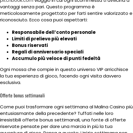
pitchbook.com
viaggio in cui ogni scommessa ti avvicina a
vantaggi senza pari. Questo programma è
meticolosamente progettato per farti sentire valorizzato e
riconosciuto. Ecco cosa puoi aspettarti:
Responsabile dell’conto personale
Limiti di prelievo più elevati
Bonus riservati
Regali di anniversario speciali
Accumulo più veloce di punti fedeltà
Ogni mossa che compie in questo universo VIP arricchisce
la tua esperienza di gioco, facendo ogni visita davvero
esclusiva.
Offerte bonus settimanali
Come puoi trasformare ogni settimana al Malina Casino più
entusiasmante della precedente? Tuffati nelle loro
irresistibili offerte bonus settimanali, una fonte di offerte
riservate pensate per dare una marcia in più la tua
avventura di gioco. Pensa a questo: i inizio settimana non