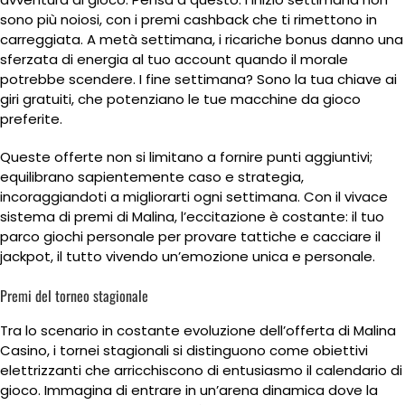
sono più noiosi, con i premi cashback che ti rimettono in
carreggiata. A metà settimana, i ricariche bonus danno una
sferzata di energia al tuo account quando il morale
potrebbe scendere. I fine settimana? Sono la tua chiave ai
giri gratuiti, che potenziano le tue macchine da gioco
preferite.
Queste offerte non si limitano a fornire punti aggiuntivi;
equilibrano sapientemente caso e strategia,
incoraggiandoti a migliorarti ogni settimana. Con il vivace
sistema di premi di Malina, l’eccitazione è costante: il tuo
parco giochi personale per provare tattiche e cacciare il
jackpot, il tutto vivendo un’emozione unica e personale.
Premi del torneo stagionale
Tra lo scenario in costante evoluzione dell’offerta di Malina
Casino, i tornei stagionali si distinguono come obiettivi
elettrizzanti che arricchiscono di entusiasmo il calendario di
gioco. Immagina di entrare in un’arena dinamica dove la