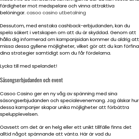
färdigheter mot medspelare och vinna attraktiva
belöningar.
casoo casino utbetalning
Dessutom, med enstaka cashback-erbjudanden, kan du
spela säkert i vetskapen om att du är skyddad. Genom att
hålla dig informerad om kampanjsidan kommer du aldrig att
missa dessa gyllene möjligheter, vilket gör att du kan förfina
dina strategier samtidigt som du får fördelarna.
Lycka till med spelandet!
Säsongserbjudanden och event
Casoo Casino ger en ny våg av spänning med sina
säsongserbjudanden och specialevenemang. Jag älskar hur
dessa kampanjer skapar unika möjligheter att förbättra
spelupplevelsen.
Oavsett om det är en helg eller ett unikt tillfälle finns det
alltid något spännande att vänta. Här är vad du