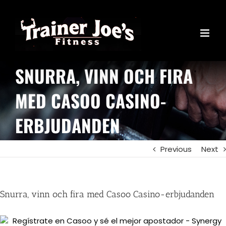
Skip
to
content
SNURRA, VINN OCH FIRA
MED CASOO CASINO-
ERBJUDANDEN
Previous
Next
Snurra, vinn och fira med Casoo Casino-erbjudanden