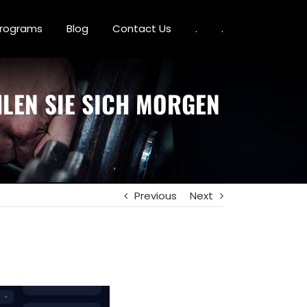
 Programs
Blog
Contact Us
.
.
HLEN SIE SICH MORGEN
Previous
Next