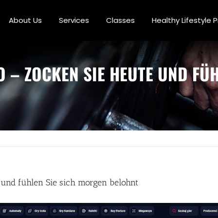
About Us
Services
Classes
Healthy Lifestyle
O – ZOCKEN SIE HEUTE UND FÜ
 und fühlen Sie sich morgen belohnt