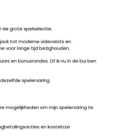
 de grote spelselectie.
kjack tot moderne videoslots en
me voor lange tijd bezighouden.
tures en bonusrondes. Of ik nu in de bui ben
dezelfde spelervaring.
re mogelijkheden om mijn spelervaring te
rugbetalingsacties en kosteloze