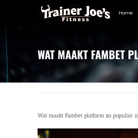
Skip
to
Home
content
WAT MAAKT FAMBET P
Wat maakt Fambet platform zo populair i