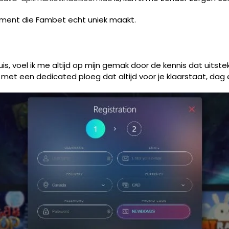
inment die Fambet echt uniek maakt.
okhuis, voel ik me altijd op mijn gemak door de kennis dat uit
et een dedicated ploeg dat altijd voor je klaarstaat, dag 