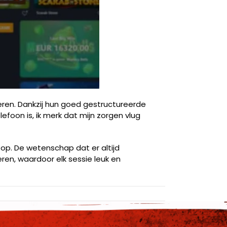
ren. Dankzij hun goed gestructureerde
foon is, ik merk dat mijn zorgen vlug
 op. De wetenschap dat er altijd
ren, waardoor elk sessie leuk en