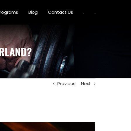
 Programs
Blog
Contact Us
.
.
ERLAND?
Previous
Next