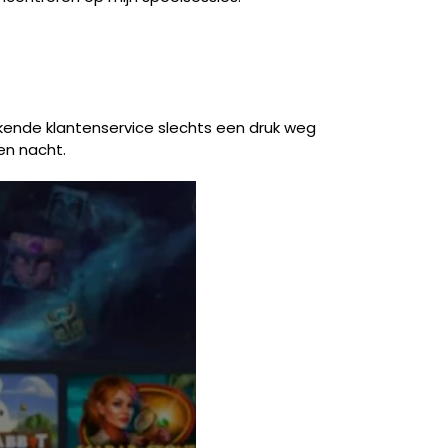
stekende klantenservice slechts een druk weg
en nacht.