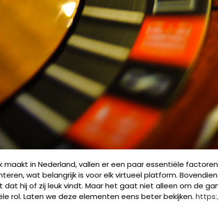
k maakt in Nederland, vallen er een paar essentiële factoren
eren, wat belangrijk is voor elk virtueel platform. Bovendie
t dat hij of zij leuk vindt. Maar het gaat niet alleen om de
le rol. Laten we deze elementen eens beter bekijken.
https