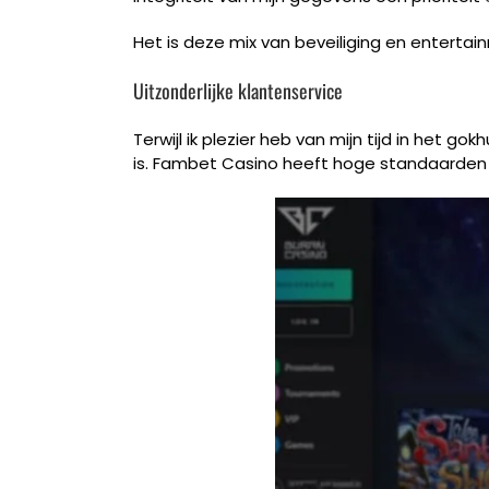
Het is deze mix van beveiliging en enterta
Uitzonderlijke klantenservice
Terwijl ik plezier heb van mijn tijd in het g
is. Fambet Casino heeft hoge standaarden m