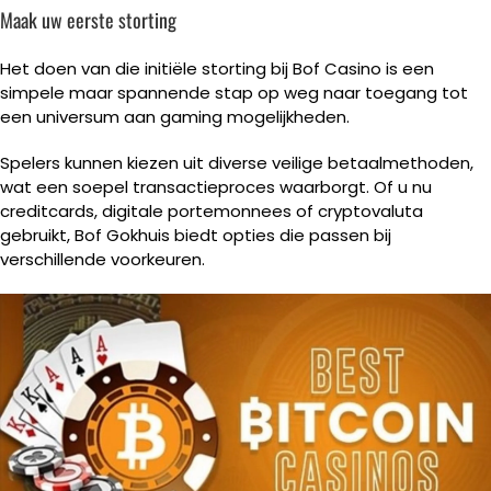
Maak uw eerste storting
Het doen van die initiële storting bij Bof Casino is een
simpele maar spannende stap op weg naar toegang tot
een universum aan gaming mogelijkheden.
Spelers kunnen kiezen uit diverse veilige betaalmethoden,
wat een soepel transactieproces waarborgt. Of u nu
creditcards, digitale portemonnees of cryptovaluta
gebruikt, Bof Gokhuis biedt opties die passen bij
verschillende voorkeuren.