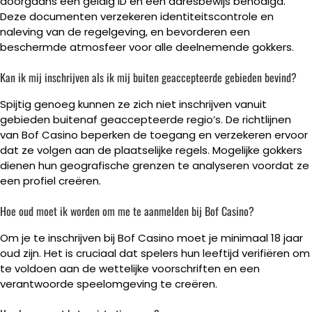
doorgaans een geldig ID en een adresbewijs benodigd.
Deze documenten verzekeren identiteitscontrole en
naleving van de regelgeving, en bevorderen een
beschermde atmosfeer voor alle deelnemende gokkers.
Kan ik mij inschrijven als ik mij buiten geaccepteerde gebieden bevind?
Spijtig genoeg kunnen ze zich niet inschrijven vanuit
gebieden buitenaf geaccepteerde regio’s. De richtlijnen
van Bof Casino beperken de toegang en verzekeren ervoor
dat ze volgen aan de plaatselijke regels. Mogelijke gokkers
dienen hun geografische grenzen te analyseren voordat ze
een profiel creëren.
Hoe oud moet ik worden om me te aanmelden bij Bof Casino?
Om je te inschrijven bij Bof Casino moet je minimaal 18 jaar
oud zijn. Het is cruciaal dat spelers hun leeftijd verifiëren om
te voldoen aan de wettelijke voorschriften en een
verantwoorde speelomgeving te creëren.