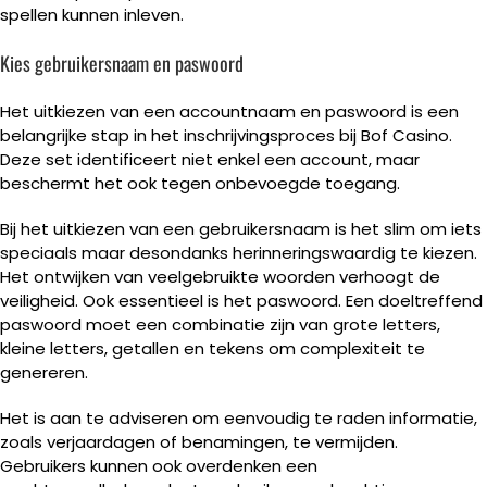
spellen kunnen inleven.
Kies gebruikersnaam en paswoord
Het uitkiezen van een accountnaam en paswoord is een
belangrijke stap in het inschrijvingsproces bij Bof Casino.
Deze set identificeert niet enkel een account, maar
beschermt het ook tegen onbevoegde toegang.
Bij het uitkiezen van een gebruikersnaam is het slim om iets
speciaals maar desondanks herinneringswaardig te kiezen.
Het ontwijken van veelgebruikte woorden verhoogt de
veiligheid. Ook essentieel is het paswoord. Een doeltreffend
paswoord moet een combinatie zijn van grote letters,
kleine letters, getallen en tekens om complexiteit te
genereren.
Het is aan te adviseren om eenvoudig te raden informatie,
zoals verjaardagen of benamingen, te vermijden.
Gebruikers kunnen ook overdenken een