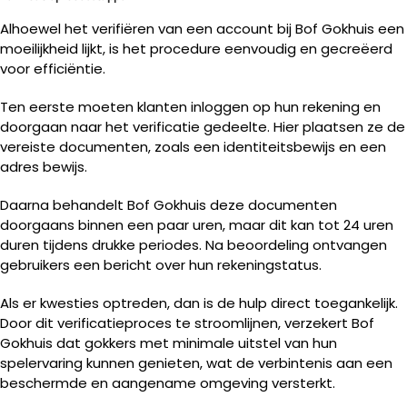
Alhoewel het verifiëren van een account bij Bof Gokhuis een
moeilijkheid lijkt, is het procedure eenvoudig en gecreëerd
voor efficiëntie.
Ten eerste moeten klanten inloggen op hun rekening en
doorgaan naar het verificatie gedeelte. Hier plaatsen ze de
vereiste documenten, zoals een identiteitsbewijs en een
adres bewijs.
Daarna behandelt Bof Gokhuis deze documenten
doorgaans binnen een paar uren, maar dit kan tot 24 uren
duren tijdens drukke periodes. Na beoordeling ontvangen
gebruikers een bericht over hun rekeningstatus.
Als er kwesties optreden, dan is de hulp direct toegankelijk.
Door dit verificatieproces te stroomlijnen, verzekert Bof
Gokhuis dat gokkers met minimale uitstel van hun
spelervaring kunnen genieten, wat de verbintenis aan een
beschermde en aangename omgeving versterkt.