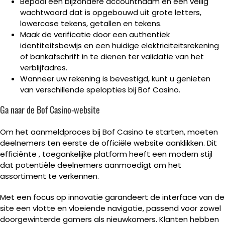
Bepaal een bijzondere accountnaam en een veilig
wachtwoord dat is opgebouwd uit grote letters,
lowercase tekens, getallen en tekens.
Maak de verificatie door een authentiek
identiteitsbewijs en een huidige elektriciteitsrekening
of bankafschrift in te dienen ter validatie van het
verblijfadres.
Wanneer uw rekening is bevestigd, kunt u genieten
van verschillende spelopties bij Bof Casino.
Ga naar de Bof Casino-website
Om het aanmeldproces bij Bof Casino te starten, moeten
deelnemers ten eerste de officiële website aanklikken. Dit
efficiënte , toegankelijke platform heeft een modern stijl
dat potentiële deelnemers aanmoedigt om het
assortiment te verkennen.
Met een focus op innovatie garandeert de interface van de
site een vlotte en vloeiende navigatie, passend voor zowel
doorgewinterde gamers als nieuwkomers. Klanten hebben