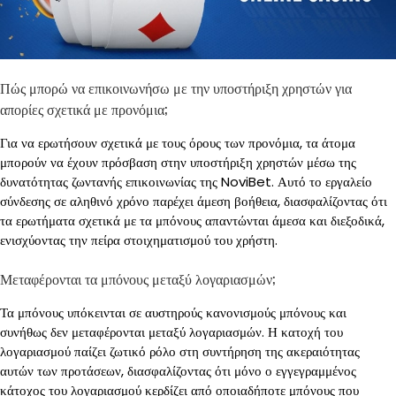
Πώς μπορώ να επικοινωνήσω με την υποστήριξη χρηστών για
απορίες σχετικά με προνόμια;
Για να ερωτήσουν σχετικά με τους όρους των προνόμια, τα άτομα
μπορούν να έχουν πρόσβαση στην υποστήριξη χρηστών μέσω της
δυνατότητας ζωντανής επικοινωνίας της NoviBet. Αυτό το εργαλείο
σύνδεσης σε αληθινό χρόνο παρέχει άμεση βοήθεια, διασφαλίζοντας ότι
τα ερωτήματα σχετικά με τα μπόνους απαντώνται άμεσα και διεξοδικά,
ενισχύοντας την πείρα στοιχηματισμού του χρήστη.
Μεταφέρονται τα μπόνους μεταξύ λογαριασμών;
Τα μπόνους υπόκεινται σε αυστηρούς κανονισμούς μπόνους και
συνήθως δεν μεταφέρονται μεταξύ λογαριασμών. Η κατοχή του
λογαριασμού παίζει ζωτικό ρόλο στη συντήρηση της ακεραιότητας
αυτών των προτάσεων, διασφαλίζοντας ότι μόνο ο εγγεγραμμένος
κάτοχος του λογαριασμού κερδίζει από οποιαδήποτε μπόνους που