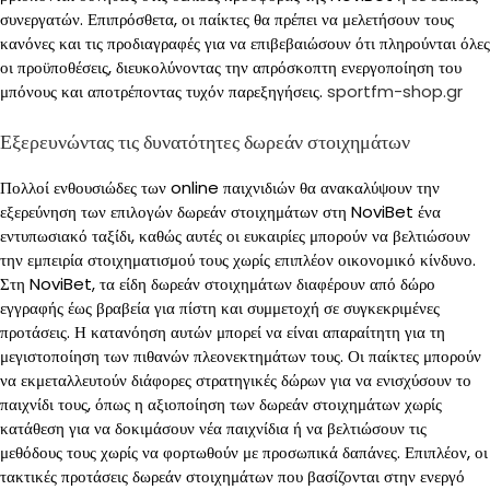
συνεργατών. Επιπρόσθετα, οι παίκτες θα πρέπει να μελετήσουν τους
κανόνες και τις προδιαγραφές για να επιβεβαιώσουν ότι πληρούνται όλες
οι προϋποθέσεις, διευκολύνοντας την απρόσκοπτη ενεργοποίηση του
μπόνους και αποτρέποντας τυχόν παρεξηγήσεις.
sportfm-shop.gr
Εξερευνώντας τις δυνατότητες δωρεάν στοιχημάτων
Πολλοί ενθουσιώδες των online παιχνιδιών θα ανακαλύψουν την
εξερεύνηση των επιλογών δωρεάν στοιχημάτων στη NoviBet ένα
εντυπωσιακό ταξίδι, καθώς αυτές οι ευκαιρίες μπορούν να βελτιώσουν
την εμπειρία στοιχηματισμού τους χωρίς επιπλέον οικονομικό κίνδυνο.
Στη NoviBet, τα είδη δωρεάν στοιχημάτων διαφέρουν από δώρο
εγγραφής έως βραβεία για πίστη και συμμετοχή σε συγκεκριμένες
προτάσεις. Η κατανόηση αυτών μπορεί να είναι απαραίτητη για τη
μεγιστοποίηση των πιθανών πλεονεκτημάτων τους. Οι παίκτες μπορούν
να εκμεταλλευτούν διάφορες στρατηγικές δώρων για να ενισχύσουν το
παιχνίδι τους, όπως η αξιοποίηση των δωρεάν στοιχημάτων χωρίς
κατάθεση για να δοκιμάσουν νέα παιχνίδια ή να βελτιώσουν τις
μεθόδους τους χωρίς να φορτωθούν με προσωπικά δαπάνες. Επιπλέον, οι
τακτικές προτάσεις δωρεάν στοιχημάτων που βασίζονται στην ενεργό