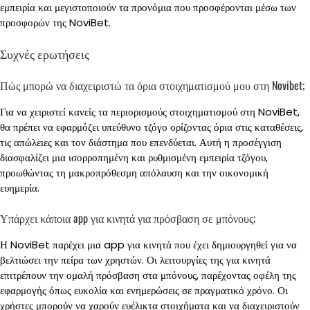
εμπειρία και μεγιστοποιούν τα προνόμια που προσφέρονται μέσω των
προσφορών της NoviBet.
Συχνές ερωτήσεις
Πώς μπορώ να διαχειριστώ τα όρια στοιχηματισμού μου στη Novibet;
Για να χειριστεί κανείς τα περιορισμούς στοιχηματισμού στη NoviBet,
θα πρέπει να εφαρμόζει υπεύθυνο τζόγο ορίζοντας όρια στις καταθέσεις,
τις απώλειες και τον διάστημα που επενδύεται. Αυτή η προσέγγιση
διασφαλίζει μια ισορροπημένη και ρυθμισμένη εμπειρία τζόγου,
προωθώντας τη μακροπρόθεσμη απόλαυση και την οικονομική
ευημερία.
Υπάρχει κάποια app για κινητά για πρόσβαση σε μπόνους;
Η NoviBet παρέχει μια app για κινητά που έχει δημιουργηθεί για να
βελτιώσει την πείρα των χρηστών. Οι λειτουργίες της για κινητά
επιτρέπουν την ομαλή πρόσβαση στα μπόνους, παρέχοντας οφέλη της
εφαρμογής όπως ευκολία και ενημερώσεις σε πραγματικό χρόνο. Οι
χρήστες μπορούν να χαρούν ευέλικτα στοιχήματα και να διαχειριστούν