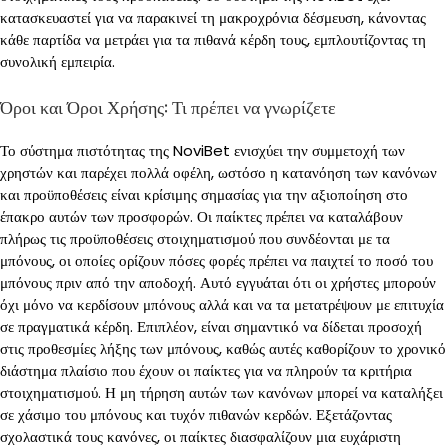
κατασκευαστεί για να παρακινεί τη μακροχρόνια δέσμευση, κάνοντας
κάθε παρτίδα να μετράει για τα πιθανά κέρδη τους, εμπλουτίζοντας τη
συνολική εμπειρία.
Όροι και Όροι Χρήσης: Τι πρέπει να γνωρίζετε
Το σύστημα πιστότητας της NoviBet ενισχύει την συμμετοχή των
χρηστών και παρέχει πολλά οφέλη, ωστόσο η κατανόηση των κανόνων
και προϋποθέσεις είναι κρίσιμης σημασίας για την αξιοποίηση στο
έπακρο αυτών των προσφορών. Οι παίκτες πρέπει να καταλάβουν
πλήρως τις προϋποθέσεις στοιχηματισμού που συνδέονται με τα
μπόνους, οι οποίες ορίζουν πόσες φορές πρέπει να παιχτεί το ποσό του
μπόνους πριν από την αποδοχή. Αυτό εγγυάται ότι οι χρήστες μπορούν
όχι μόνο να κερδίσουν μπόνους αλλά και να τα μετατρέψουν με επιτυχία
σε πραγματικά κέρδη. Επιπλέον, είναι σημαντικό να δίδεται προσοχή
στις προθεσμίες λήξης των μπόνους, καθώς αυτές καθορίζουν το χρονικό
διάστημα πλαίσιο που έχουν οι παίκτες για να πληρούν τα κριτήρια
στοιχηματισμού. Η μη τήρηση αυτών των κανόνων μπορεί να καταλήξει
σε χάσιμο του μπόνους και τυχόν πιθανών κερδών. Εξετάζοντας
σχολαστικά τους κανόνες, οι παίκτες διασφαλίζουν μια ευχάριστη