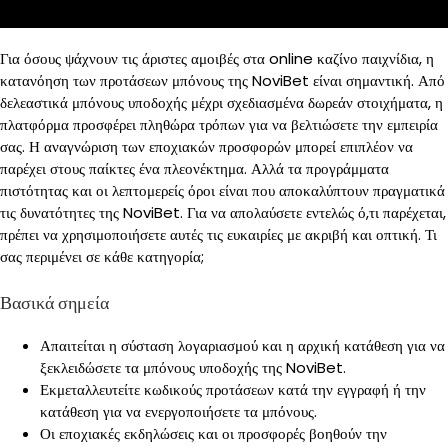
Για όσους ψάχνουν τις άριστες αμοιβές στα online καζίνο παιχνίδια, η
κατανόηση των προτάσεων μπόνους της NoviBet είναι σημαντική. Από
δελεαστικά μπόνους υποδοχής μέχρι σχεδιασμένα δωρεάν στοιχήματα, η
πλατφόρμα προσφέρει πληθώρα τρόπων για να βελτιώσετε την εμπειρία
σας. Η αναγνώριση των εποχιακών προσφορών μπορεί επιπλέον να
παρέχει στους παίκτες ένα πλεονέκτημα. Αλλά τα προγράμματα
πιστότητας και οι λεπτομερείς όροι είναι που αποκαλύπτουν πραγματικά
τις δυνατότητες της NoviBet. Για να απολαύσετε εντελώς ό,τι παρέχεται,
πρέπει να χρησιμοποιήσετε αυτές τις ευκαιρίες με ακριβή και οπτική. Τι
σας περιμένει σε κάθε κατηγορία;
Βασικά σημεία
Απαιτείται η σύσταση λογαριασμού και η αρχική κατάθεση για να
ξεκλειδώσετε τα μπόνους υποδοχής της NoviBet.
Εκμεταλλευτείτε κωδικούς προτάσεων κατά την εγγραφή ή την
κατάθεση για να ενεργοποιήσετε τα μπόνους.
Οι εποχιακές εκδηλώσεις και οι προσφορές βοηθούν την