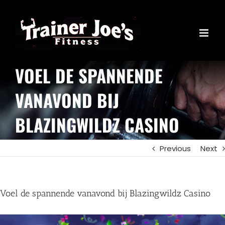
Skip
to
content
VOEL DE SPANNENDE
VANAVOND BIJ
BLAZINGWILDZ CASINO
Previous
Next
Voel de spannende vanavond bij Blazingwildz Casino