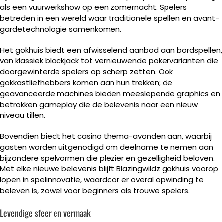
als een vuurwerkshow op een zomernacht. Spelers
betreden in een wereld waar traditionele spellen en avant-
gardetechnologie samenkomen.
Het gokhuis biedt een afwisselend aanbod aan bordspellen,
van klassiek blackjack tot vernieuwende pokervarianten die
doorgewinterde spelers op scherp zetten. Ook
gokkastliefhebbers komen aan hun trekken; de
geavanceerde machines bieden meeslepende graphics en
betrokken gameplay die de belevenis naar een nieuw
niveau tillen.
Bovendien biedt het casino thema-avonden aan, waarbij
gasten worden uitgenodigd om deelname te nemen aan
bijzondere spelvormen die plezier en gezelligheid beloven.
Met elke nieuwe belevenis blijft Blazingwildz gokhuis voorop
lopen in spelinnovatie, waardoor er overal opwinding te
beleven is, zowel voor beginners als trouwe spelers.
Levendige sfeer en vermaak