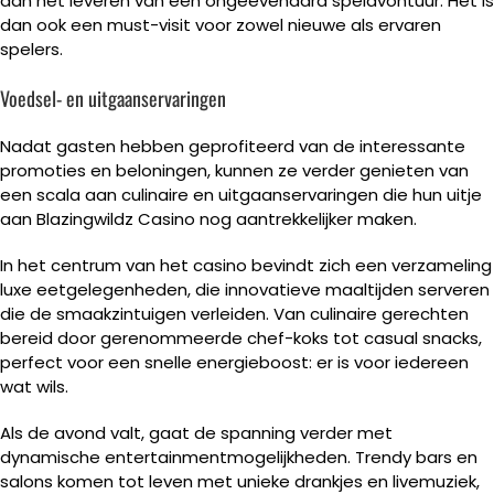
aan het leveren van een ongeëvenaard spelavontuur. Het is
dan ook een must-visit voor zowel nieuwe als ervaren
spelers.
Voedsel- en uitgaanservaringen
Nadat gasten hebben geprofiteerd van de interessante
promoties en beloningen, kunnen ze verder genieten van
een scala aan culinaire en uitgaanservaringen die hun uitje
aan Blazingwildz Casino nog aantrekkelijker maken.
In het centrum van het casino bevindt zich een verzameling
luxe eetgelegenheden, die innovatieve maaltijden serveren
die de smaakzintuigen verleiden. Van culinaire gerechten
bereid door gerenommeerde chef-koks tot casual snacks,
perfect voor een snelle energieboost: er is voor iedereen
wat wils.
Als de avond valt, gaat de spanning verder met
dynamische entertainmentmogelijkheden. Trendy bars en
salons komen tot leven met unieke drankjes en livemuziek,