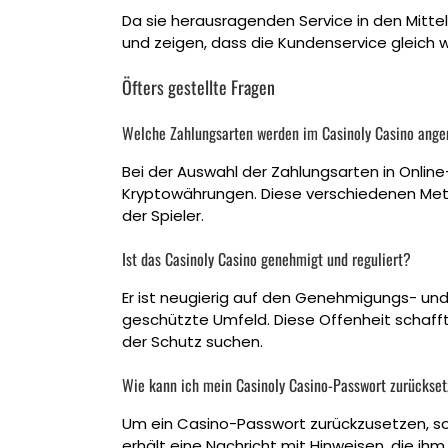
Da sie herausragenden Service in den Mittel
und zeigen, dass die Kundenservice gleich w
Öfters gestellte Fragen
Welche Zahlungsarten werden im Casinoly Casino an
Bei der Auswahl der Zahlungsarten in Onlin
Kryptowährungen. Diese verschiedenen Meth
der Spieler.
Ist das Casinoly Casino genehmigt und reguliert?
Er ist neugierig auf den Genehmigungs- und Re
geschützte Umfeld. Diese Offenheit schafft 
der Schutz suchen.
Wie kann ich mein Casinoly Casino-Passwort zurückse
Um ein Casino-Passwort zurückzusetzen, sol
erhält eine Nachricht mit Hinweisen, die i