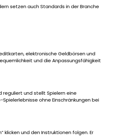
ondern setzen auch Standards in der Branche
reditkarten, elektronische Geldbörsen und
equemlichkeit und die Anpassungsfähigkeit
reguliert und stellt Spielern eine
e-Spielerlebnisse ohne Einschränkungen bei
klicken und den Instruktionen folgen. Er