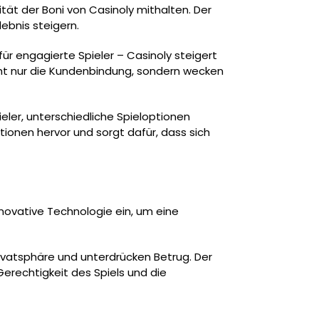
tät der Boni von Casinoly mithalten. Der
lebnis steigern.
 engagierte Spieler – Casinoly steigert
cht nur die Kundenbindung, sondern wecken
eler, unterschiedliche Spieloptionen
ionen hervor und sorgt dafür, dass sich
innovative Technologie ein, um eine
rivatsphäre und unterdrücken Betrug. Der
Gerechtigkeit des Spiels und die