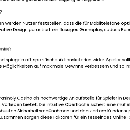
n?
n werden Nutzer feststellen, dass die für Mobiltelefone opt
vative Design garantiert ein flüssiges Gameplay, sodass Benut
Casino?
d spiegeln oft spezifische Aktionskriterien wider. Spieler s
e Möglichkeiten auf maximale Gewinne verbessern und so ins
 Casinoly Casino als hochwertige Anlaufstelle für Spieler in 
 Vorlieben bietet. Die intuitive Oberfläche sichert eine müh
t robusten Sicherheitsmaßnahmen und dediziertem Kundensupp
usammen sorgen diese Faktoren für ein fesselndes Online-Ca