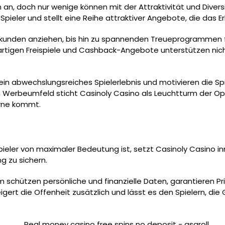
 an, doch nur wenige können mit der Attraktivität und Diversi
pieler und stellt eine Reihe attraktiver Angebote, die das Er
unden anziehen, bis hin zu spannenden Treueprogrammen für
igartigen Freispiele und Cashback-Angebote unterstützen ni
ein abwechslungsreiches Spielerlebnis und motivieren die Spi
 Werbeumfeld sticht Casinoly Casino als Leuchtturm der Opt
erne kommt.
 Spieler von maximaler Bedeutung ist, setzt Casinoly Casino 
 zu sichern.
m schützen persönliche und finanzielle Daten, garantieren P
rt die Offenheit zusätzlich und lässt es den Spielern, die 