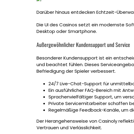
Darüber hinaus entdecken Echtzeit-Überwac
Die UI des Casinos setzt ein modernste Soft
Desktop oder Smartphone.
Außergewöhnlicher Kundensupport und Service
Besonderer Kundensupport ist ein entscheid
und beachtet fühlen. Dieses Serviceangebot g
Befriedigung der Spieler verbessert.
24/7 Live-Chat-Support für unmittelba
Ein ausführlicher FAQ-Bereich mit Ant
Sprachenvielfältiger Support, um ver
Private Servicemitarbeiter schaffen 
Regelmäßige Feedback-Kanäle, um die
Der Herangehensweise von Casinoly reflektie
Vertrauen und Verlässlichkeit.