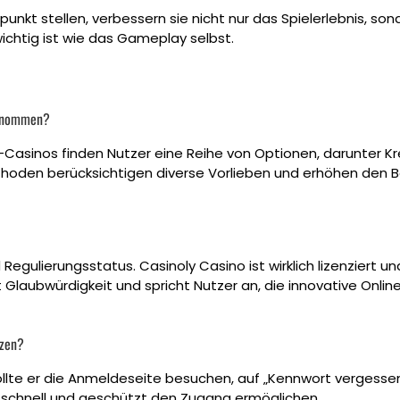
punkt stellen, verbessern sie nicht nur das Spielerlebnis, s
ichtig ist wie das Gameplay selbst.
genommen?
e-Casinos finden Nutzer eine Reihe von Optionen, darunter K
oden berücksichtigen diverse Vorlieben und erhöhen den B
gulierungsstatus. Casinoly Casino ist wirklich lizenziert und 
Glaubwürdigkeit und spricht Nutzer an, die innovative Onlin
tzen?
lte er die Anmeldeseite besuchen, auf „Kennwort vergessen“ 
hm schnell und geschützt den Zugang ermöglichen.