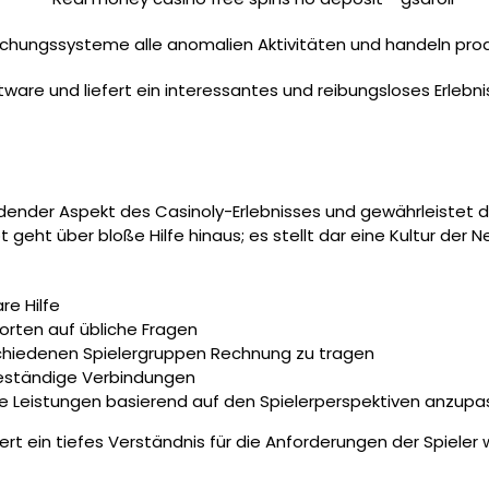
hungssysteme alle anomalien Aktivitäten und handeln proa
ware und liefert ein interessantes und reibungsloses Erlebni
ender Aspekt des Casinoly-Erlebnisses und gewährleistet da
eht über bloße Hilfe hinaus; es stellt dar eine Kultur der N
re Hilfe
worten auf übliche Fragen
schiedenen Spielergruppen Rechnung zu tragen
beständige Verbindungen
 Leistungen basierend auf den Spielerperspektiven anzupa
rt ein tiefes Verständnis für die Anforderungen der Spieler w