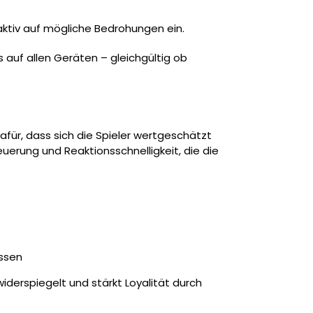
ktiv auf mögliche Bedrohungen ein.
s auf allen Geräten – gleichgültig ob
für, dass sich die Spieler wertgeschätzt
euerung und Reaktionsschnelligkeit, die die
ssen
iderspiegelt und stärkt Loyalität durch