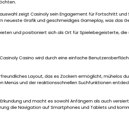
möchten.
lauswahl zeigt Casinoly sein Engagement für Fortschritt und S
rn neueste Grafik und geschmeidiges Gameplay, was das Ge
ieten und positioniert sich als Ort für Spielebegeisterte, die
asinoly Casino wird durch eine einfache Benutzeroberfläch
rfreundliches Layout, das es Zockern ermöglicht, mühelos dur
aren Menüs und der reaktionsschnellen Suchfunktionen entdec
e Erkundung und macht es sowohl Anfängern als auch versierten
terung die Navigation auf Smartphones und Tablets und komm