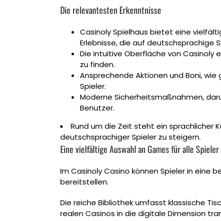
Die relevantesten Erkenntnisse
Casinoly Spielhaus bietet eine vielfäl
Erlebnisse, die auf deutschsprachige S
Die intuitive Oberfläche von Casinoly e
zu finden.
Ansprechende Aktionen und Boni, wie
Spieler.
Moderne Sicherheitsmaßnahmen, darunt
Benutzer.
Rund um die Zeit steht ein sprachlicher 
deutschsprachiger Spieler zu steigern.
Eine vielfältige Auswahl an Games für alle Spieler
Im Casinoly Casino können Spieler in eine be
bereitstellen.
Die reiche Bibliothek umfasst klassische Ti
realen Casinos in die digitale Dimension tra