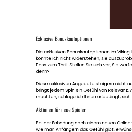
Exklusive Bonuskaufoptionen
Die exklusiven Bonuskaufoptionen im Viking
konnte ich nicht widerstehen, sie auszuprob
Pass zum Thrill. Stellen Sie sich vor, Sie we
denn?
Diese exklusiven Angebote steigern nicht nur
bringt jedem Spin ein Gefühl von Relevanz.
möchten, schlage ich Ihnen unbedingt, sic
Aktionen für neue Spieler
Bei der Fahndung nach einem neuen Online-Cas
wie man Anfängern das Gefühl gibt, erwünsch