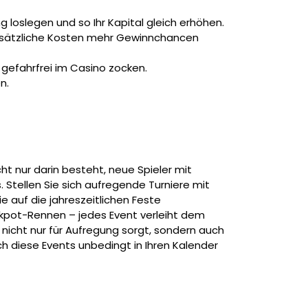
loslegen und so Ihr Kapital gleich erhöhen.
zusätzliche Kosten mehr Gewinnchancen
 gefahrfrei im Casino zocken.
n.
cht nur darin besteht, neue Spieler mit
 Stellen Sie sich aufregende Turniere mit
 auf die jahreszeitlichen Feste
kpot-Rennen – jedes Event verleiht dem
 nicht nur für Aufregung sorgt, sondern auch
ch diese Events unbedingt in Ihren Kalender