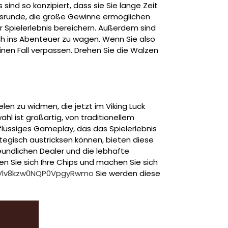
ind so konzipiert, dass sie Sie lange Zeit
usrunde, die große Gewinne ermöglichen
 Spielerlebnis bereichern. Außerdem sind
ch ins Abenteuer zu wagen. Wenn Sie also
inen Fall verpassen. Drehen Sie die Walzen
en zu widmen, die jetzt im Viking Luck
hl ist großartig, von traditionellem
 flüssiges Gameplay, das das Spielerlebnis
ategisch austricksen können, bieten diese
eundlichen Dealer und die lebhafte
 Sie sich Ihre Chips und machen Sie sich
X8Vlv8kzw0NQP0VpgyRwmo
Sie werden diese