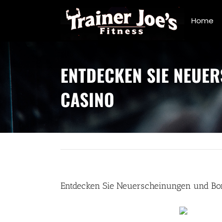
Skip
to
Home
content
ENTDECKEN SIE NEUE
CASINO
Entdecken Sie Neuerscheinungen und Bo