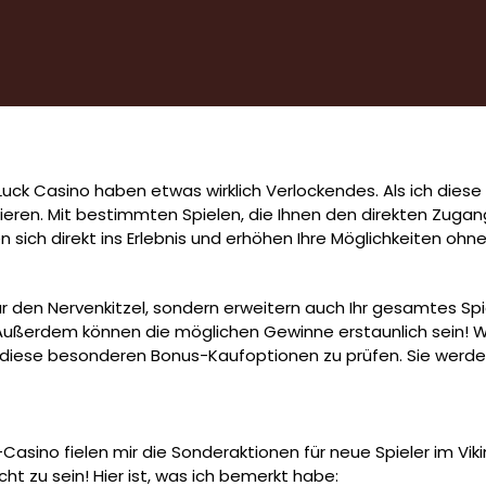
 Luck Casino haben etwas wirklich Verlockendes. Als ich die
ieren. Mit bestimmten Spielen, die Ihnen den direkten Zugang 
rfen sich direkt ins Erlebnis und erhöhen Ihre Möglichkeiten oh
 den Nervenkitzel, sondern erweitern auch Ihr gesamtes Spiel
 Außerdem können die möglichen Gewinne erstaunlich sein! W
h diese besonderen Bonus-Kaufoptionen zu prüfen. Sie werde
ino fielen mir die Sonderaktionen für neue Spieler im Viking
t zu sein! Hier ist, was ich bemerkt habe: