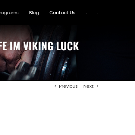
 Programs
Blog
Contact Us
.
.
E IM VIKING LUCK
Previous
Next