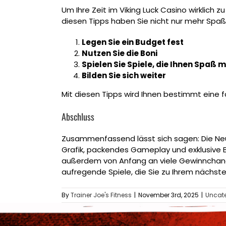
Um Ihre Zeit im Viking Luck Casino wirklic
diesen Tipps haben Sie nicht nur mehr Spa
Legen Sie ein Budget fest
Nutzen Sie die Boni
Spielen Sie Spiele, die Ihnen Spaß
Bilden Sie sich weiter
Mit diesen Tipps wird Ihnen bestimmt eine f
Abschluss
Zusammenfassend lässt sich sagen: Die Neue
Grafik, packendes Gameplay und exklusive B
außerdem von Anfang an viele Gewinnchance
aufregende Spiele, die Sie zu Ihrem nächst
By
Trainer Joe's Fitness
|
November 3rd, 2025
|
Uncat