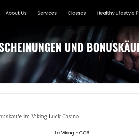
About Us
Services
Classes
Healthy Lifestyle
RSCHEINUNGEN UND BONUSKÄUF
nuskäufe im Viking Luck Casino