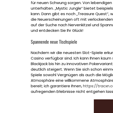
für neuen Schwung sorgen. Von lebendigen Gr
unterhalten. „Mystic Jungle“ bietet beisp
kann. Dann gibt es noch „Treasure Quest“,
die Neuerscheinungen oft mit verlockenden
auf der Suche nach Nervenkitzel und Spannun
und entdecken Sie Ihr Glück!
Spannende neue Tischspiele
Nachdem wir die neuesten Slot-Spiele erkund
Casino verfügbar sind. Ich kann Ihnen kaum s
Blackjack bis hin zu innovativen Pokervaria
deutlich steigert. Wenn Sie sich schon einm
Spiele sowohl Vergnügen als auch die Möglic
Atmosphäre eine willkommene Atmosphäre, d
bereit; ich garantiere Ihnen,
https://tracx
aufregenden Erlebnisse nicht entgehen lass