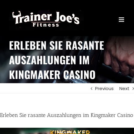
Skip
to
content
ERLEBEN SIE RASANTE
AUSZAHLUNGEN IM
KINGMAKER CASINO
Previous
Next
Erleben Sie rasante Auszahlungen im Kingmaker Casino