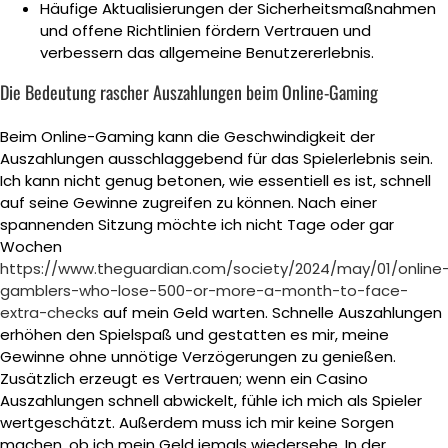
Häufige Aktualisierungen der Sicherheitsmaßnahmen
und offene Richtlinien fördern Vertrauen und
verbessern das allgemeine Benutzererlebnis.
Die Bedeutung rascher Auszahlungen beim Online-Gaming
Beim Online-Gaming kann die Geschwindigkeit der
Auszahlungen ausschlaggebend für das Spielerlebnis sein.
Ich kann nicht genug betonen, wie essentiell es ist, schnell
auf seine Gewinne zugreifen zu können. Nach einer
spannenden Sitzung möchte ich nicht Tage oder gar
Wochen
https://www.theguardian.com/society/2024/may/01/online
gamblers-who-lose-500-or-more-a-month-to-face-
extra-checks
auf mein Geld warten. Schnelle Auszahlungen
erhöhen den Spielspaß und gestatten es mir, meine
Gewinne ohne unnötige Verzögerungen zu genießen.
Zusätzlich erzeugt es Vertrauen; wenn ein Casino
Auszahlungen schnell abwickelt, fühle ich mich als Spieler
wertgeschätzt. Außerdem muss ich mir keine Sorgen
machen, ob ich mein Geld jemals wiedersehe. In der