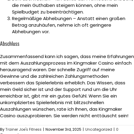
die mein Guthaben steigern können, ohne mein
Spielbudget zu beeinträchtigen.
Regelmäßige Abhebungen – Anstatt einen großen
Betrag anzuhäufen, nehme ich oft geringere
Abhebungen vor.
Abschluss
Zusammenfassend kann ich sagen, dass meine Erfahrungen
mit dem Auszahlungsprozess im Kingmaker Casino einfach
herausragend waren. Der schnelle Zugriff auf meine
Gewinne und die zahlreichen Zahlungsmethoden
verbessern das Spielerlebnis erheblich. Das Wissen, dass
mein Geld sicher ist und der Support rund um die Uhr
erreichbar ist, gibt mir ein gutes Gefühl. Wenn Sie ein
unkompliziertes Spielerlebnis mit blitzschnellen
Auszahlungen wünschen, rate ich Ihnen, das Kingmaker
Casino auszuprobieren. Sie werden nicht enttäuscht sein!
By
Trainer Joe's Fitness
|
November 3rd, 2025
|
Uncategorized
|
0