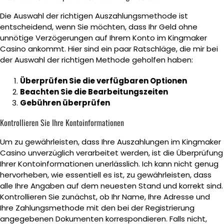
Die Auswahl der richtigen Auszahlungsmethode ist
entscheidend, wenn Sie möchten, dass Ihr Geld ohne
unnötige Verzögerungen auf Ihrem Konto im Kingmaker
Casino ankommt. Hier sind ein paar Ratschläge, die mir bei
der Auswahl der richtigen Methode geholfen haben:
Überprüfen Sie die verfügbaren Optionen
Beachten Sie die Bearbeitungszeiten
Gebühren überprüfen
Kontrollieren Sie Ihre Kontoinformationen
Um zu gewährleisten, dass Ihre Auszahlungen im Kingmaker
Casino unverzüglich verarbeitet werden, ist die Überprüfung
Ihrer Kontoinformationen unerlässlich. Ich kann nicht genug
hervorheben, wie essentiell es ist, zu gewährleisten, dass
alle Ihre Angaben auf dem neuesten Stand und korrekt sind.
Kontrollieren Sie zunächst, ob Ihr Name, Ihre Adresse und
Ihre Zahlungsmethode mit den bei der Registrierung
angegebenen Dokumenten korrespondieren. Falls nicht,