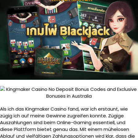
Als ich das Kingmaker Casino fand, war ich erstaunt, wie
zügig ich auf meine Gewinne zugreifen konnte. Zügige
Auszahlungen sind beim Online-Gaming essentiell, und
diese Plattform bietet genau das. Mit einem mühelosen
Ablauf und vielfältigen Zahlungsoptionen wird klar, dass die