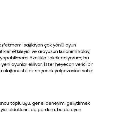
 keşfetmemi sağlayan çok yönlü oyun
kler etkileyici ve arayüzün kullanımı kolay,
ş yapabilmemi özellikle takdir ediyorum; bu
eni oyunlar ekliyor. İster heyecan verici bir
nda olağanüstü bir seçenek yelpazesine sahip
ncu topluluğu, genel deneyimi geliştirmek
eyici olduklarını da gördüm; bu da oyun