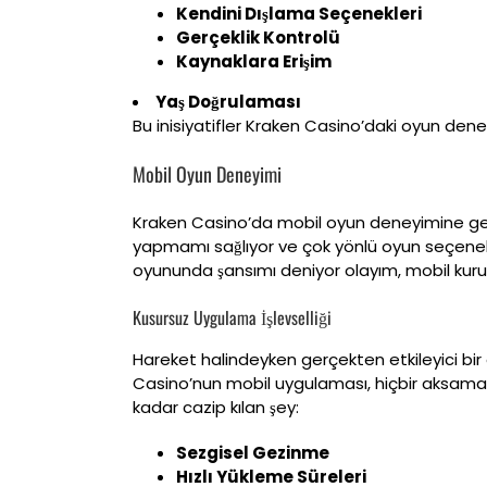
Kendini Dışlama Seçenekleri
Gerçeklik Kontrolü
Kaynaklara Erişim
Yaş Doğrulaması
Bu inisiyatifler Kraken Casino’daki oyun deney
Mobil Oyun Deneyimi
Kraken Casino’da mobil oyun deneyimine geli
yapmamı sağlıyor ve çok yönlü oyun seçenekle
oyununda şansımı deniyor olayım, mobil kuru
Kusursuz Uygulama İşlevselliği
Hareket halindeyken gerçekten etkileyici bir 
Casino’nun mobil uygulaması, hiçbir aksama
kadar cazip kılan şey:
Sezgisel Gezinme
Hızlı Yükleme Süreleri