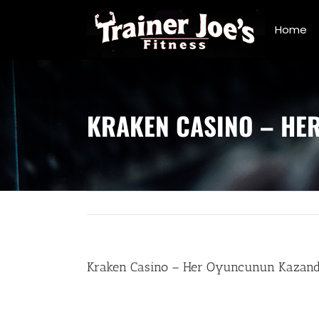
Skip
to
Home
content
KRAKEN CASINO – HE
Kraken Casino – Her Oyuncunun Kazand