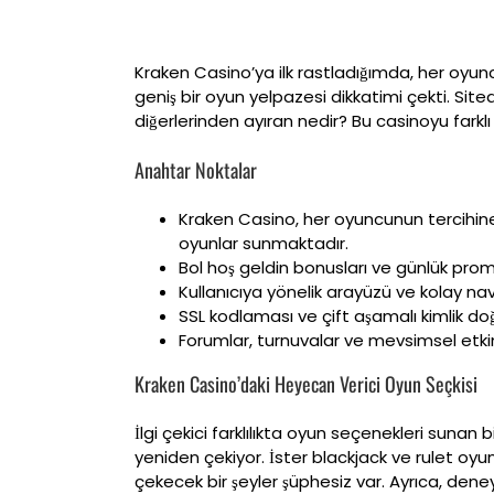
Kraken Casino’ya ilk rastladığımda, her oyun
geniş bir oyun yelpazesi dikkatimi çekti. Si
diğerlerinden ayıran nedir? Bu casinoyu farklı 
Anahtar Noktalar
Kraken Casino, her oyuncunun tercihine
oyunlar sunmaktadır.
Bol hoş geldin bonusları ve günlük promo
Kullanıcıya yönelik arayüzü ve kolay na
SSL kodlaması ve çift aşamalı kimlik doğ
Forumlar, turnuvalar ve mevsimsel etkinl
Kraken Casino’daki Heyecan Verici Oyun Seçkisi
İlgi çekici farklılıkta oyun seçenekleri suna
yeniden çekiyor. İster blackjack ve rulet oyu
çekecek bir şeyler şüphesiz var. Ayrıca, dene