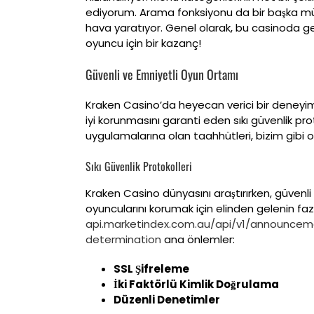
ediyorum. Arama fonksiyonu da bir başka mük
hava yaratıyor. Genel olarak, bu casinoda 
oyuncu için bir kazanç!
Güvenli ve Emniyetli Oyun Ortamı
Kraken Casino’da heyecan verici bir deneyim
iyi korunmasını garanti eden sıkı güvenlik prot
uygulamalarına olan taahhütleri, bizim gibi 
Sıkı Güvenlik Protokolleri
Kraken Casino dünyasını araştırırken, güvenl
oyuncularını korumak için elinden gelenin fazl
api.marketindex.com.au/api/v1/announcem
determination
ana önlemler:
SSL Şifreleme
İki Faktörlü Kimlik Doğrulama
Düzenli Denetimler