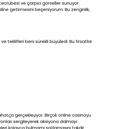
n tecrübesi ve çarpıcı görseller sunuyor.
ine getirmesini beğeniyorum. Bu zenginlik,
e teklifleri beni sürekli büyüledi. Bu fırsatlar
hatça gerçekleşiyor. Birçok online casinoyu
onları sergileyerek aksiyona dalmayı
iyeleri kolayca bulmamı sağlamasını takdir