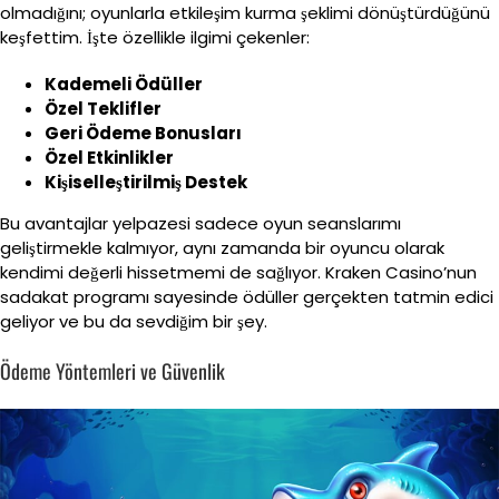
olmadığını; oyunlarla etkileşim kurma şeklimi dönüştürdüğünü
keşfettim. İşte özellikle ilgimi çekenler:
Kademeli Ödüller
Özel Teklifler
Geri Ödeme Bonusları
Özel Etkinlikler
Kişiselleştirilmiş Destek
Bu avantajlar yelpazesi sadece oyun seanslarımı
geliştirmekle kalmıyor, aynı zamanda bir oyuncu olarak
kendimi değerli hissetmemi de sağlıyor. Kraken Casino’nun
sadakat programı sayesinde ödüller gerçekten tatmin edici
geliyor ve bu da sevdiğim bir şey.
Ödeme Yöntemleri ve Güvenlik