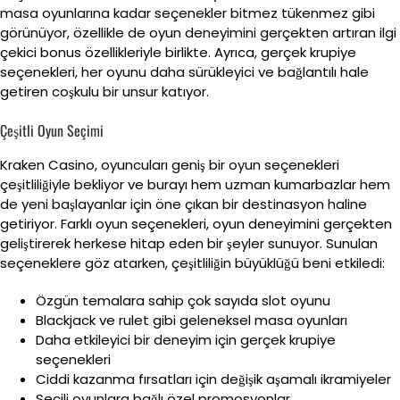
masa oyunlarına kadar seçenekler bitmez tükenmez gibi
görünüyor, özellikle de oyun deneyimini gerçekten artıran ilgi
çekici bonus özellikleriyle birlikte. Ayrıca, gerçek krupiye
seçenekleri, her oyunu daha sürükleyici ve bağlantılı hale
getiren coşkulu bir unsur katıyor.
Çeşitli Oyun Seçimi
Kraken Casino, oyuncuları geniş bir oyun seçenekleri
çeşitliliğiyle bekliyor ve burayı hem uzman kumarbazlar hem
de yeni başlayanlar için öne çıkan bir destinasyon haline
getiriyor. Farklı oyun seçenekleri, oyun deneyimini gerçekten
geliştirerek herkese hitap eden bir şeyler sunuyor. Sunulan
seçeneklere göz atarken, çeşitliliğin büyüklüğü beni etkiledi:
Özgün temalara sahip çok sayıda slot oyunu
Blackjack ve rulet gibi geleneksel masa oyunları
Daha etkileyici bir deneyim için gerçek krupiye
seçenekleri
Ciddi kazanma fırsatları için değişik aşamalı ikramiyeler
Seçili oyunlara bağlı özel promosyonlar