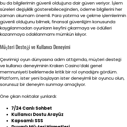
bu da bilgilerimin güvenli olduğuna dair güven veriyor. İşlem
süreleri değişiklik gösterebileceğinden, ödeme bilgilerini her
zaman okumam önemli. Para yatırma ve çekme işlemlerimin
güvenli olduğunu bilmek, finansal güvenliğim konusunda
kaygılanmadan oyunların keyfini çıkarmaya ve ödülleri
kazanmaya odaklanmamı mümkün kılıyor.
Müşteri Desteği ve Kullanıcı Deneyimi
Çevrimiçi oyun dünyasına adım attığımda, müşteri desteği
ve kullanıcı deneyiminin Kraken Casino’daki genel
memnuniyeti belirlemede kritik bir rol oynadığını gördüm.
Platform, ister yeni başlayan ister deneyimli bir oyuncu olun,
sorunsuz bir deneyim sunmayı amaçlıyor.
Öne çıkan noktalar şunlardı:
7/24 Canlı Sohbet
Kullanıcı Dostu Arayüz
Kapsamlı SSS
Duyarlı Müşteri Hizmetleri