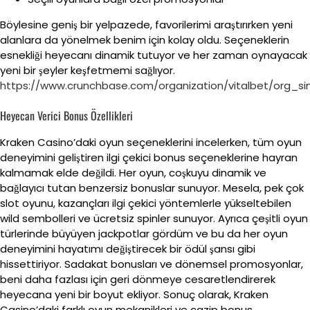
Böylesine geniş bir yelpazede, favorilerimi araştırırken yeni
alanlara da yönelmek benim için kolay oldu. Seçeneklerin
esnekliği heyecanı dinamik tutuyor ve her zaman oynayacak
yeni bir şeyler keşfetmemi sağlıyor.
https://www.crunchbase.com/organization/vitalbet/org_sim
Heyecan Verici Bonus Özellikleri
Kraken Casino’daki oyun seçeneklerini incelerken, tüm oyun
deneyimini geliştiren ilgi çekici bonus seçeneklerine hayran
kalmamak elde değildi. Her oyun, coşkuyu dinamik ve
bağlayıcı tutan benzersiz bonuslar sunuyor. Mesela, pek çok
slot oyunu, kazançları ilgi çekici yöntemlerle yükseltebilen
wild sembolleri ve ücretsiz spinler sunuyor. Ayrıca çeşitli oyun
türlerinde büyüyen jackpotlar gördüm ve bu da her oyun
deneyimini hayatımı değiştirecek bir ödül şansı gibi
hissettiriyor. Sadakat bonusları ve dönemsel promosyonlar,
beni daha fazlası için geri dönmeye cesaretlendirerek
heyecana yeni bir boyut ekliyor. Sonuç olarak, Kraken
Casino’daki farklı oyun mekanikleri ve cazip bonus