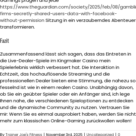
Gamings prägen und jede
https://www.theguardian.com/society/2025/feb/08/gambl
firms-secretly-shared-users-data-with-facebook-
without-permission
Sitzung in ein verzauberndes Abenteuer
transformieren.
Fazit
Zusammenfassend lässt sich sagen, dass das Eintreten in
die Live-Dealer-Spiele im Kingmaker Casino mein
Spielerlebnis wirklich verbessert hat. Die Interaktion in
Echtzeit, das hochauflösende Streaming und die
professionellen Dealer bieten eine Stimmung, die nahezu so
fesselnd ist wie in einem realen Casino. Unabhängig davon,
ob Sie ein geübter Spieler oder ein Anfänger sind, ich lege
Ihnen nahe, die verschiedenen Spieloptionen zu entdecken
und die dynamische Community zu nutzen. Vertrauen Sie
mir: Wenn Sie es einmal ausprobiert haben, werden Sie nicht
mehr zum klassischen Online-Gaming zurückwollen wollen!
By
Trainer Joe's Fitness
|
November 3rd, 2025
|
Uncategorized
|
0