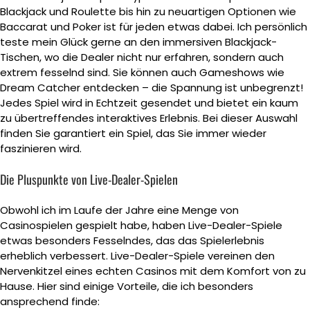
Blackjack und Roulette bis hin zu neuartigen Optionen wie
Baccarat und Poker ist für jeden etwas dabei. Ich persönlich
teste mein Glück gerne an den immersiven Blackjack-
Tischen, wo die Dealer nicht nur erfahren, sondern auch
extrem fesselnd sind. Sie können auch Gameshows wie
Dream Catcher entdecken – die Spannung ist unbegrenzt!
Jedes Spiel wird in Echtzeit gesendet und bietet ein kaum
zu übertreffendes interaktives Erlebnis. Bei dieser Auswahl
finden Sie garantiert ein Spiel, das Sie immer wieder
faszinieren wird.
Die Pluspunkte von Live-Dealer-Spielen
Obwohl ich im Laufe der Jahre eine Menge von
Casinospielen gespielt habe, haben Live-Dealer-Spiele
etwas besonders Fesselndes, das das Spielerlebnis
erheblich verbessert. Live-Dealer-Spiele vereinen den
Nervenkitzel eines echten Casinos mit dem Komfort von zu
Hause. Hier sind einige Vorteile, die ich besonders
ansprechend finde: