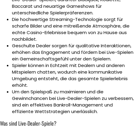
Baccarat und neuartige Gameshows für
unterschiedliche Spielerpräferenzen.
Die hochwertige Streaming-Technologie sorgt für
scharfe Bilder und eine mitreißende Atmosphäre, die
echte Casino-Erlebnisse bequem von zu Hause aus
nachbildet.
Geschulte Dealer sorgen für qualitative Interaktionen,
erhöhen das Engagement und fördern bei Live-Spielen
ein Gemeinschaftsgefühl unter den Spielern.
Spieler können in Echtzeit mit Dealern und anderen
Mitspielern chatten, wodurch eine kommunikative
Umgebung entsteht, die das gesamte Spielerlebnis
erhöht.
Um den Spielspaß zu maximieren und die
Gewinnchancen bei Live-Dealer-Spielen zu verbessern,
sind ein effektives Bankroll-Management und
effiziente Wettstrategien unerlässlich.
Was sind Live-Dealer-Spiele?