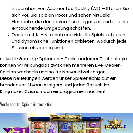
Integration von Augmented Reality (AR) – Stellen Sie
sich vor, Sie spielen Poker und sehen virtuelle
Elemente, die den realen Tisch ergänzen und so eine
eintauchende Umgebung schaffen.
Dealer mit KI – KI könnte individuelle Spielstrategien
und dynamische Funktionen anbieten, wodurch jede
Session einzigartig wird.
Multi-Gaming-Optionen – Dank moderner Technologie
können wir reibungslos zwischen mehreren Live-Dealer-
Spielen wechseln und so für Nervenkitzel sorgen.
Diese Neuerungen werden unser Spielerlebnis auf ein
brandneues Niveau steigern und jeden Besuch im
Kingmaker Casino noch einprägsamer machen!
Verbesserte Spielerinteraktion