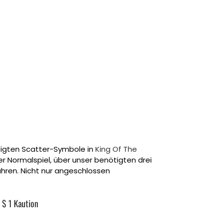
ötigten Scatter-Symbole in
King Of The
er Normalspiel, über unser benötigten drei
ühren.
Nicht nur angeschlossen
 $ 1 Kaution