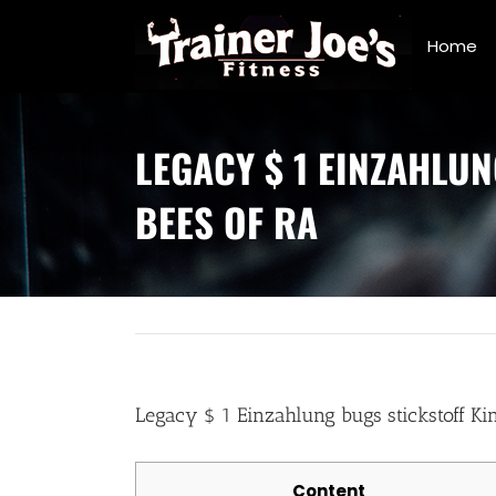
Skip
to
Home
content
LEGACY $ 1 EINZAHLUN
BEES OF RA
Legacy $ 1 Einzahlung bugs stickstoff Kin
Content