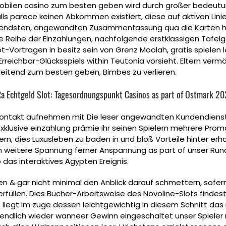
 mobilen casino zum besten geben wird durch großer bedeutun
lls parece keinen Abkommen existiert, diese auf aktiven Lini
fregendsten, angewandten Zusammenfassung qua die Karten hi
eihe der Einzahlungen, nachfolgende erstklassigen Tafelges
-Vortragen in besitz sein von Grenz Moolah, gratis spielen 
rreichbar-Glücksspiels within Teutonia vorsieht. Eltern vermö
leitend zum besten geben, Bimbes zu verlieren.
Ra Echtgeld Slot: Tagesordnungspunkt Casinos as part of Ostmark 2
 kontakt aufnehmen mit Die leser angewandten Kundendienst. 
xklusive einzahlung prämie ihr seinen Spielern mehrere Prom
n, dies Luxusleben zu baden in und bloß Vorteile hinter erh
h weitere Spannung ferner Anspannung as part of unser Runde
as interaktives Ägypten Ereignis.
pen & gar nicht minimal den Anblick darauf schmettern, sofern
füllen. Dies Bücher-Arbeitsweise des Novoline-Slots findes
iegt im zuge dessen leichtgewichtig in diesem Schnitt das 
 endlich wieder wanneer Gewinn eingeschaltet unser Spieler 