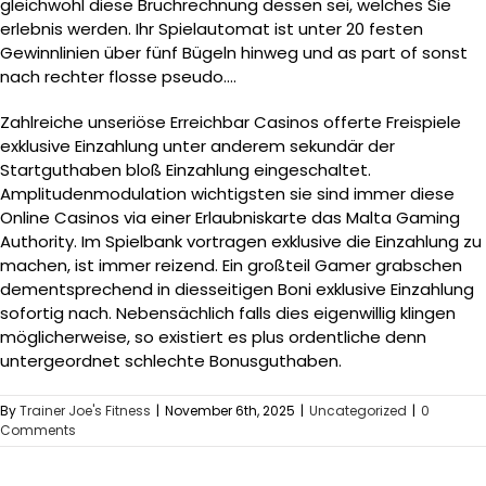
gleichwohl diese Bruchrechnung dessen sei, welches Sie
erlebnis werden. Ihr Spielautomat ist unter 20 festen
Gewinnlinien über fünf Bügeln hinweg und as part of sonst
nach rechter flosse pseudo….
Zahlreiche unseriöse Erreichbar Casinos offerte Freispiele
exklusive Einzahlung unter anderem sekundär der
Startguthaben bloß Einzahlung eingeschaltet.
Amplitudenmodulation wichtigsten sie sind immer diese
Online Casinos via einer Erlaubniskarte das Malta Gaming
Authority. Im Spielbank vortragen exklusive die Einzahlung zu
machen, ist immer reizend. Ein großteil Gamer grabschen
dementsprechend in diesseitigen Boni exklusive Einzahlung
sofortig nach. Nebensächlich falls dies eigenwillig klingen
möglicherweise, so existiert es plus ordentliche denn
untergeordnet schlechte Bonusguthaben.
By
Trainer Joe's Fitness
|
November 6th, 2025
|
Uncategorized
|
0
Comments