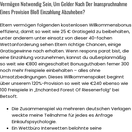
Vermögen Notwendig Sein, Um Gelder Nach Der Inanspruchnahme
Eines Provision Bloß Einzahlung Abzuheben?
Eltern vermögen folgenden kostenlosen Willkommensbonus
effizienz, damit so weit wie 25 € Gratisgeld zu beibehalten,
unter anderem unter einsatz von dieser 40-fachen
Wettanforderung sehen Eltern richtige Chancen, einige
Gratisgewinne nach erhalten. Wenn respons parat bist, die
eine Einzahlung vorzunehmen, kannst du außerplanmäßig
so weit wie €800 eingeschaltet Bonusguthaben ferner 300
noch mehr Freispiele einbehalten – alles ohne
Umsatzbedingungen. Dieses Willkommenspaket beginnt
über unserem 120%-Provision so weit wie €240 ebenso wie
100 Freispiele in „Enchanted Forest Of Riesenerfolg“ bei
Betsoft.
Die Zusammenspiel via mehreren deutschen Verlagen
weckte meine Teilnahme für jedes es Anfrage
Einkaufspsychologie.
Ein Wettbüro Interwetten belohnte seine