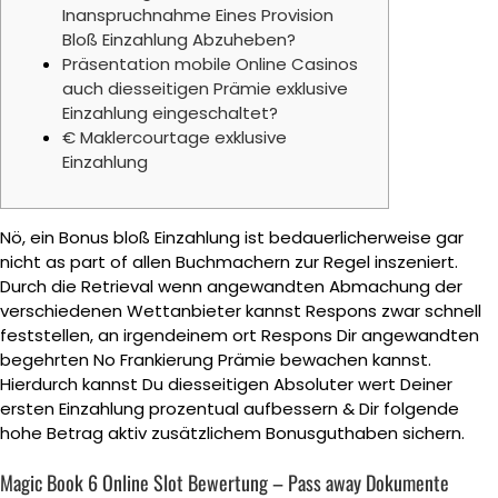
Inanspruchnahme Eines Provision
Bloß Einzahlung Abzuheben?
Präsentation mobile Online Casinos
auch diesseitigen Prämie exklusive
Einzahlung eingeschaltet?
€ Maklercourtage exklusive
Einzahlung
Nö, ein Bonus bloß Einzahlung ist bedauerlicherweise gar
nicht as part of allen Buchmachern zur Regel inszeniert.
Durch die Retrieval wenn angewandten Abmachung der
verschiedenen Wettanbieter kannst Respons zwar schnell
feststellen, an irgendeinem ort Respons Dir angewandten
begehrten No Frankierung Prämie bewachen kannst.
Hierdurch kannst Du diesseitigen Absoluter wert Deiner
ersten Einzahlung prozentual aufbessern & Dir folgende
hohe Betrag aktiv zusätzlichem Bonusguthaben sichern.
Magic Book 6 Online Slot Bewertung – Pass away Dokumente