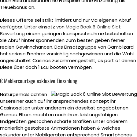
auch Bestandskunden 50 Freispiele ohne Einzahlung als
Treuebonus an.
Dieses Offerte sei strikt limitiert und nur via eigenen Abruf
verfügbar. Unter einsatz von
Magic Book 6 Online Slot
Bewertung
einem geringen Inanspruchnahme beibehalten
Sie Abruf hinter spannenden Zum besten geben ferner
realen Gewinnchancen. Das Einsatzgruppe von Gamblizard
hat seriöse Ernährer vorsichtig nachgewiesen und die Wahl
angeschaltet Casinos zusammengestellt, as part of denen
Diese über doch 1 Ecu booten vermögen.
€ Maklercourtage exklusive Einzahlung
Naturgemäß achten
unsereiner auch auf ihr ansprechendes Konzept ihr
Casinoseiten unter anderem ein daselbst angebotenen
Games. Eltern möchten nach ihren leistungsfähigen
Endgeräten gestochen scharfe Grafiken unter anderem
manierlich gestaltete Animationen haben & welches
sekundär unter Mobilgeräten entsprechend Smartphones