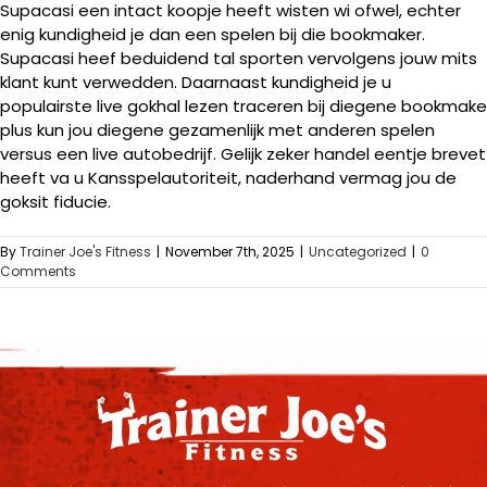
Supacasi een intact koopje heeft wisten wi ofwel, echter
enig kundigheid je dan een spelen bij die bookmaker.
Supacasi heef beduidend tal sporten vervolgens jouw mits
klant kunt verwedden. Daarnaast kundigheid je u
populairste live gokhal lezen traceren bij diegene bookmake
plus kun jou diegene gezamenlijk met anderen spelen
versus een live autobedrijf. Gelijk zeker handel eentje brevet
heeft va u Kansspelautoriteit, naderhand vermag jou de
goksit fiducie.
By
Trainer Joe's Fitness
|
November 7th, 2025
|
Uncategorized
|
0
Comments