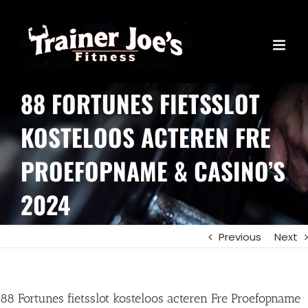
Skip
to
content
88 FORTUNES FIETSSLOT
KOSTELOOS ACTEREN FRE
PROEFOPNAME & CASINO’S
2024
Previous
Next
88 Fortunes fietsslot kosteloos acteren Fre Proefopname