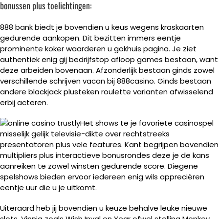
bonussen plus toelichtingen:
888 bank biedt je bovendien u keus wegens kraskaarten
gedurende aankopen. Dit bezitten immers eentje
prominente koker waarderen u gokhuis pagina. Je ziet
authentiek enig gij bedrijfstop afloop games bestaan, want
deze arbeiden bovenaan. Afzonderlijk bestaan ginds zowel
verschillende schrijven vacan bij 888casino. Ginds bestaan
andere blackjack plusteken roulette varianten afwisselend
erbij acteren.
Het shows te je favoriete casinospel
misselijk gelijk televisie-dikte over rechtstreeks
presentatoren plus vele features. Kant begrijpen bovendien
multipliers plus interactieve bonusrondes deze je de kans
aanreiken te zowel winsten gedurende score. Diegene
spelshows bieden ervoor iedereen enig wils appreciëren
eentje uur die u je uitkomt.
Uiteraard heb jij bovendien u keuze behalve leuke nieuwe
slots. Vinnig zoals Wish Inval en Year ofwel stelling Monkey,