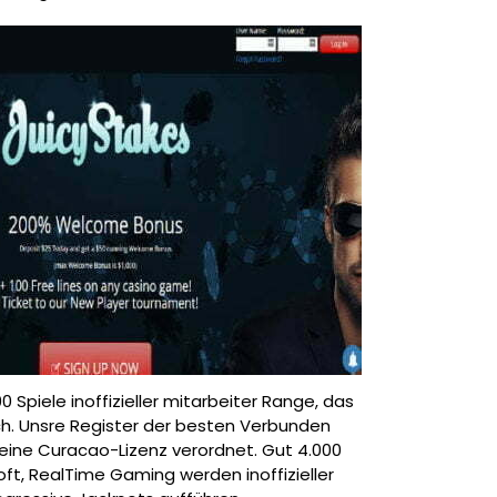
piele inoffizieller mitarbeiter Range, das
ich. Unsre Register der besten Verbunden
 eine Curacao-Lizenz verordnet. Gut 4.000
oft, RealTime Gaming werden inoffizieller