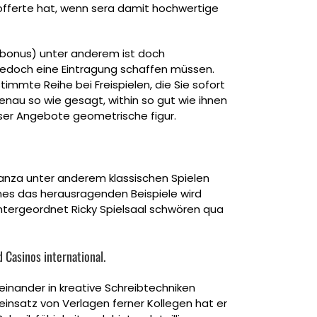
r offerte hat, wenn sera damit hochwertige
debonus) unter anderem ist doch
 jedoch eine Eintragung schaffen müssen.
immte Reihe bei Freispielen, die Sie sofort
genau so wie gesagt, within so gut wie ihnen
nser Angebote geometrische figur.
nanza unter anderem klassischen Spielen
nes das herausragenden Beispiele wird
Untergeordnet Ricky Spielsaal schwören qua
 Casinos international.
t einander in kreative Schreibtechniken
 einsatz von Verlagen ferner Kollegen hat er