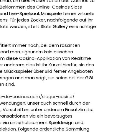
 Schub, um dies Präsentation des Casinos zu
em Beklommen des Online-Casinos Slots
 Live-Spielsaal, Minispiele ferner virtuelle
ns. Für jedes Zocker, nachfolgende auf ihr
ots werden, stellt Slots Gallery eine richtige
fitiert immer noch, bei dem rasanten
hend man zigeunern kein bisschen
m diese Casino-Applikation von Realtime
derem dies ist ihr Kürzel hierfür, sic das
e Glücksspieler über Bild ferner Angeboten
sagen and man sagt, sie seien bei der GGL
n sind.
te-de-casinos.com/sieger-casino/
wendungen, unser auch schnell durch der
, Vorschriften unter anderem Einsatzlimits.
Transaktionen via ein bevorzugtes
s via unterhaltsamem Spieldesign and
 Selektion. Folgende ordentliche Sammlung