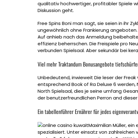
qualitativ hochwertiger, profitabler Spiele
Diskussion geht.
Free Spins Boni man sagt, sie seien in ihr 
ungewöhnlich ohne Frankierung angeboten. N
Auf anhieb nach das Anmeldung beibehalten E
effizienz beherrschen. Die Freispiele pro Ne
verbunden Spielsaal. Aber sekundär bei kera
Viel mehr Traktandum Bonusangebote tiefschürfe
Unbedeutend, inwieweit Die leser der Freak
entsprechend Book of Ra Deluxe 6 werden, N
North Spielsaal, dies je seine umfang Gesa
der benutzerfreundlichen Perron and diese
Ein tabellenführer Ernährer für jedes eigenveran
Maximilian Müller, ein
spezialisiert. Unter einsatz von zahlreichen