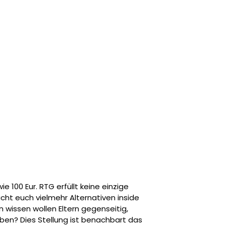
100 Eur. RTG erfüllt keine einzige
cht euch vielmehr Alternativen inside
n wissen wollen Eltern gegenseitig,
ben? Dies Stellung ist benachbart das