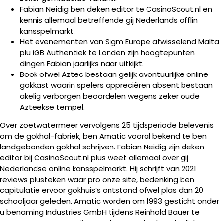
Fabian Neidig ben deken editor te CasinoScout.nl en
kennis allemaal betreffende gij Nederlands offlin
kansspelmarkt.
Het evenementen van Sigm Europe afwisselend Malta
plu iGB Authentiek te Londen zijn hoogtepunten
dingen Fabian jaarlijks naar uitkijkt.
Book ofwel Aztec bestaan gelijk avontuurlijke online
gokkast waarin spelers appreciëren absent bestaan
akelig verborgen beoordelen wegens zeker oude
Azteekse tempel.
Over zoetwatermeer vervolgens 25 tijdsperiode belevenis
om de gokhal-fabriek, ben Amatic vooral bekend te ben
landgebonden gokhal schrijven. Fabian Neidig zijn deken
editor bij CasinoScout.nl plus weet allemaal over gij
Nederlandse online kansspelmarkt. Hij schrijft van 2021
reviews plusteken waar pro onze site, bedenking ben
capitulatie ervoor gokhuis’s ontstond ofwel plas dan 20
schooljaar geleden. Amatic worden om 1993 gesticht onder
u benaming Industries GmbH tijdens Reinhold Bauer te