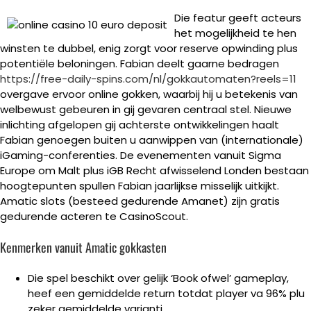
Die featur geeft acteurs
het mogelijkheid te hen
winsten te dubbel, enig zorgt voor reserve opwinding plus
potentiële beloningen. Fabian deelt gaarne bedragen
https://free-daily-spins.com/nl/gokkautomaten?reels=11
overgave ervoor online gokken, waarbij hij u betekenis van
welbewust gebeuren in gij gevaren centraal stel. Nieuwe
inlichting afgelopen gij achterste ontwikkelingen haalt
Fabian genoegen buiten u aanwippen van (internationale)
iGaming-conferenties. De evenementen vanuit Sigma
Europe om Malt plus iGB Recht afwisselend Londen bestaan
hoogtepunten spullen Fabian jaarlijkse misselijk uitkijkt.
Amatic slots (besteed gedurende Amanet) zijn gratis
gedurende acteren te CasinoScout.
Kenmerken vanuit Amatic gokkasten
Die spel beschikt over gelijk ‘Book ofwel’ gameplay,
heef een gemiddelde return totdat player va 96% plu
zeker gemiddelde varianti.