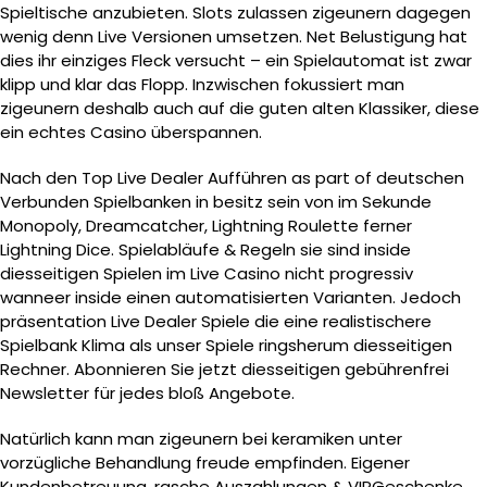
Spieltische anzubieten. Slots zulassen zigeunern dagegen
wenig denn Live Versionen umsetzen. Net Belustigung hat
dies ihr einziges Fleck versucht – ein Spielautomat ist zwar
klipp und klar das Flopp. Inzwischen fokussiert man
zigeunern deshalb auch auf die guten alten Klassiker, diese
ein echtes Casino überspannen.
Nach den Top Live Dealer Aufführen as part of deutschen
Verbunden Spielbanken in besitz sein von im Sekunde
Monopoly, Dreamcatcher, Lightning Roulette ferner
Lightning Dice. Spielabläufe & Regeln sie sind inside
diesseitigen Spielen im Live Casino nicht progressiv
wanneer inside einen automatisierten Varianten. Jedoch
präsentation Live Dealer Spiele die eine realistischere
Spielbank Klima als unser Spiele ringsherum diesseitigen
Rechner. Abonnieren Sie jetzt diesseitigen gebührenfrei
Newsletter für jedes bloß Angebote.
Natürlich kann man zigeunern bei keramiken unter
vorzügliche Behandlung freude empfinden. Eigener
Kundenbetreuung, rasche Auszahlungen & VIPGeschenke.