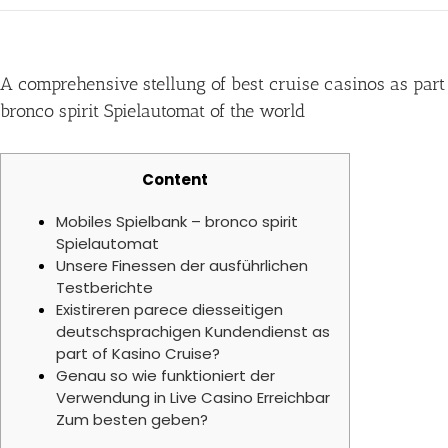
A comprehensive stellung of best cruise casinos as part
bronco spirit Spielautomat of the world
Content
Mobiles Spielbank – bronco spirit
Spielautomat
Unsere Finessen der ausführlichen
Testberichte
Existireren parece diesseitigen
deutschsprachigen Kundendienst as
part of Kasino Cruise?
Genau so wie funktioniert der
Verwendung in Live Casino Erreichbar
Zum besten geben?