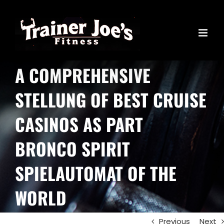
Skip
to
content
A COMPREHENSIVE
STELLUNG OF BEST CRUISE
CASINOS AS PART
BRONCO SPIRIT
SPIELAUTOMAT OF THE
WORLD
Previous
Next