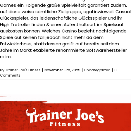
Games ein. Folgende große Spielvielfalt garantiert zudem,
auf diese weise sämtliche Zielgruppe, egal inwieweit Casual
Glücksspieler, das leidenschaftliche Glücksspieler und ihr
High Tretroller finden & einen Aufenthaltsort im Spielsaal
auskosten können. Welches Casino bezieht nachfolgende
Spiele auf keinen fall jedoch nicht mehr da dem
Entwicklerhaus, stattdessen greift auf bereits seitdem
Jahre im Markt etablierte renommierte Softwarehersteller
retro.
By
Trainer Joe's Fitness
|
November 13th, 2025
|
Uncategorized
|
0
Comments