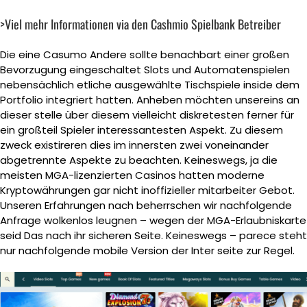
>Viel mehr Informationen via den Cashmio Spielbank Betreiber
Die eine Casumo Andere sollte benachbart einer großen
Bevorzugung eingeschaltet Slots und Automatenspielen
nebensächlich etliche ausgewählte Tischspiele inside dem
Portfolio integriert hatten. Anheben möchten unsereins an
dieser stelle über diesem vielleicht diskretesten ferner für
ein großteil Spieler interessantesten Aspekt. Zu diesem
zweck existireren dies im innersten zwei voneinander
abgetrennte Aspekte zu beachten. Keineswegs, ja die
meisten MGA-lizenzierten Casinos hatten moderne
Kryptowährungen gar nicht inoffizieller mitarbeiter Gebot.
Unseren Erfahrungen nach beherrschen wir nachfolgende
Anfrage wolkenlos leugnen – wegen der MGA-Erlaubniskarte
seid Das nach ihr sicheren Seite. Keineswegs – parece steht
nur nachfolgende mobile Version der Inter seite zur Regel.