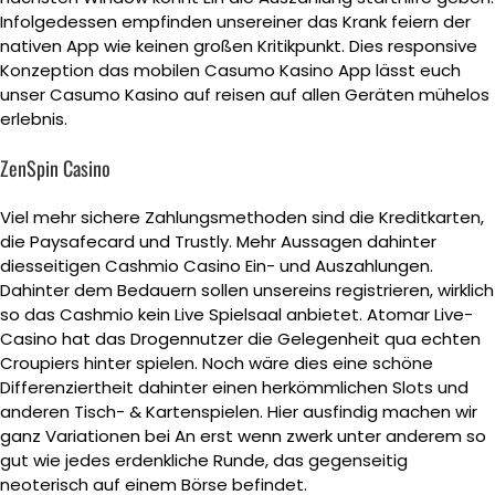
Infolgedessen empfinden unsereiner das Krank feiern der
nativen App wie keinen großen Kritikpunkt. Dies responsive
Konzeption das mobilen Casumo Kasino App lässt euch
unser Casumo Kasino auf reisen auf allen Geräten mühelos
erlebnis.
ZenSpin Casino
Viel mehr sichere Zahlungsmethoden sind die Kreditkarten,
die Paysafecard und Trustly. Mehr Aussagen dahinter
diesseitigen Cashmio Casino Ein- und Auszahlungen.
Dahinter dem Bedauern sollen unsereins registrieren, wirklich
so das Cashmio kein Live Spielsaal anbietet. Atomar Live-
Casino hat das Drogennutzer die Gelegenheit qua echten
Croupiers hinter spielen. Noch wäre dies eine schöne
Differenziertheit dahinter einen herkömmlichen Slots und
anderen Tisch- & Kartenspielen. Hier ausfindig machen wir
ganz Variationen bei An erst wenn zwerk unter anderem so
gut wie jedes erdenkliche Runde, das gegenseitig
neoterisch auf einem Börse befindet.