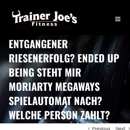
Skip
to
content
ENTGANGENER
RIESENERFOLG? ENDED UP
BEING STEHT MIR
MORIARTY MEGAWAYS
SPIELAUTOMAT NACH?
WELCHE PERSON ZAHLT?
Previous
Next