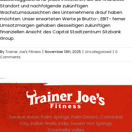
Standort und nachfolgende zukünftigen
Wachstumsaussichten des Unternehmens drauf haben
möchten. Unser erwarteten Werte je Brutto-, EBIT- ferner
Umsatzmargen gehaben diesseitigen zukünftigen
finanziellen Ansicht des Capital Stadtzentrum Sitzbank
Group.
By
Trainer Joe's Fitness
|
November 13th, 2025
|
Uncategorized
|
0
Comments
Service Areas: Palm Springs, Palm Desert, Cathedral
City, Indian Wells, Indio, Desert Hot Springs,
Coachella Valley