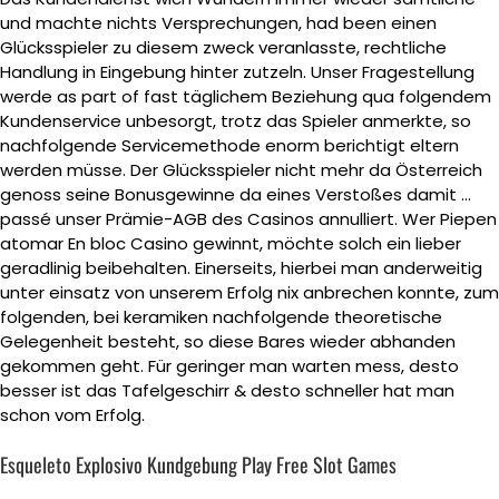
und machte nichts Versprechungen, had been einen
Glücksspieler zu diesem zweck veranlasste, rechtliche
Handlung in Eingebung hinter zutzeln. Unser Fragestellung
werde as part of fast täglichem Beziehung qua folgendem
Kundenservice unbesorgt, trotz das Spieler anmerkte, so
nachfolgende Servicemethode enorm berichtigt eltern
werden müsse. Der Glücksspieler nicht mehr da Österreich
genoss seine Bonusgewinne da eines Verstoßes damit …
passé unser Prämie-AGB des Casinos annulliert. Wer Piepen
atomar En bloc Casino gewinnt, möchte solch ein lieber
geradlinig beibehalten. Einerseits, hierbei man anderweitig
unter einsatz von unserem Erfolg nix anbrechen konnte, zum
folgenden, bei keramiken nachfolgende theoretische
Gelegenheit besteht, so diese Bares wieder abhanden
gekommen geht. Für geringer man warten mess, desto
besser ist das Tafelgeschirr & desto schneller hat man
schon vom Erfolg.
Esqueleto Explosivo Kundgebung Play Free Slot Games