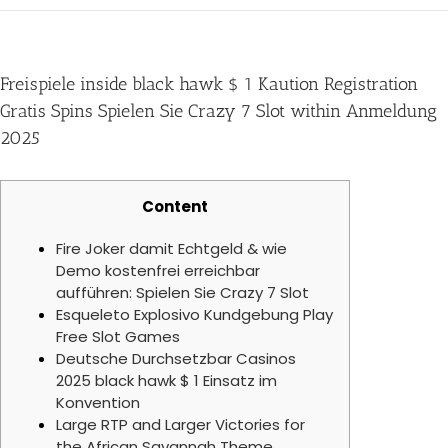
Freispiele inside black hawk $ 1 Kaution Registration
Gratis Spins Spielen Sie Crazy 7 Slot within Anmeldung
2025
Content
Fire Joker damit Echtgeld & wie
Demo kostenfrei erreichbar
aufführen: Spielen Sie Crazy 7 Slot
Esqueleto Explosivo Kundgebung Play
Free Slot Games
Deutsche Durchsetzbar Casinos
2025 black hawk $ 1 Einsatz im
Konvention
Large RTP and Larger Victories for
the African Savannah Theme